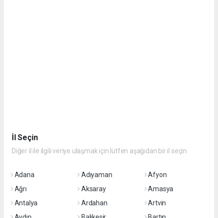
İl Seçin
Diğer il ile ilgili veriye ulaşmak için lütfen aşağıdan bir il seçin
Adana
Adıyaman
Afyon
Ağrı
Aksaray
Amasya
Antalya
Ardahan
Artvin
Aydın
Balıkesir
Bartın