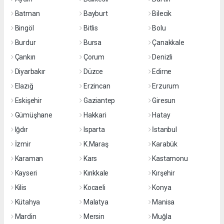
Batman
Bayburt
Bilecik
Bingöl
Bitlis
Bolu
Burdur
Bursa
Çanakkale
Çankırı
Çorum
Denizli
Diyarbakır
Düzce
Edirne
Elazığ
Erzincan
Erzurum
Eskişehir
Gaziantep
Giresun
Gümüşhane
Hakkari
Hatay
Iğdır
Isparta
İstanbul
İzmir
K.Maraş
Karabük
Karaman
Kars
Kastamonu
Kayseri
Kırıkkale
Kırşehir
Kilis
Kocaeli
Konya
Kütahya
Malatya
Manisa
Mardin
Mersin
Muğla