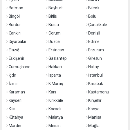
Batman
Bayburt
Bilecik
Bingöl
Bitlis
Bolu
Burdur
Bursa
Çanakkale
Çankırı
Çorum
Denizli
Diyarbakır
Düzce
Edirne
Elazığ
Erzincan
Erzurum
Eskişehir
Gaziantep
Giresun
Gümüşhane
Hakkari
Hatay
Iğdır
Isparta
İstanbul
İzmir
K.Maraş
Karabük
Karaman
Kars
Kastamonu
Kayseri
Kırıkkale
Kırşehir
Kilis
Kocaeli
Konya
Kütahya
Malatya
Manisa
Mardin
Mersin
Muğla