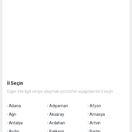
İl Seçin
Diğer il ile ilgili veriye ulaşmak için lütfen aşağıdan bir il seçin
Adana
Adıyaman
Afyon
Ağrı
Aksaray
Amasya
Antalya
Ardahan
Artvin
Aydın
Balıkesir
Bartın