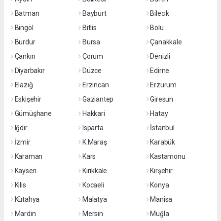
Batman
Bayburt
Bilecik
Bingöl
Bitlis
Bolu
Burdur
Bursa
Çanakkale
Çankırı
Çorum
Denizli
Diyarbakır
Düzce
Edirne
Elazığ
Erzincan
Erzurum
Eskişehir
Gaziantep
Giresun
Gümüşhane
Hakkari
Hatay
Iğdır
Isparta
İstanbul
İzmir
K.Maraş
Karabük
Karaman
Kars
Kastamonu
Kayseri
Kırıkkale
Kırşehir
Kilis
Kocaeli
Konya
Kütahya
Malatya
Manisa
Mardin
Mersin
Muğla