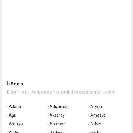
İl Seçin
Diğer il ile ilgili veriye ulaşmak için lütfen aşağıdan bir il seçin
Adana
Adıyaman
Afyon
Ağrı
Aksaray
Amasya
Antalya
Ardahan
Artvin
Aydın
Balıkesir
Bartın