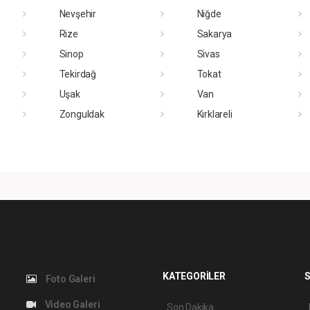
Nevşehir
Niğde
Rize
Sakarya
Sinop
Sivas
Tekirdağ
Tokat
Uşak
Van
Zonguldak
Kırklareli
KATEGORİLER
S
Foto Galeri
Video Galeri
Son Dakika