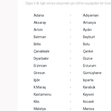
Diğer il ile ilgili veriye ulaşmak için lütfen aşağıdan bir il se
Adana
Adıyaman
Aksaray
Amasya
Artvin
Aydın
Batman
Bayburt
Bitlis
Bolu
Çanakkale
Çankırı
Diyarbakır
Düzce
Erzincan
Erzurum
Giresun
Gümüşhane
Iğdır
Isparta
K.Maraş
Karabük
Kastamonu
Kayseri
Kilis
Kocaeli
Malatya
Manisa