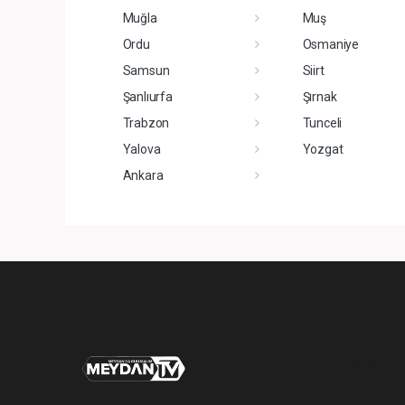
Muğla
Muş
Ordu
Osmaniye
Samsun
Siirt
Şanlıurfa
Şırnak
Trabzon
Tunceli
Yalova
Yozgat
Ankara
Pro-0.051