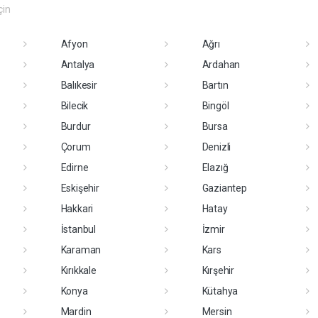
çin
Afyon
Ağrı
Antalya
Ardahan
Balıkesir
Bartın
Bilecik
Bingöl
Burdur
Bursa
Çorum
Denizli
Edirne
Elazığ
Eskişehir
Gaziantep
Hakkari
Hatay
İstanbul
İzmir
Karaman
Kars
Kırıkkale
Kırşehir
Konya
Kütahya
Mardin
Mersin