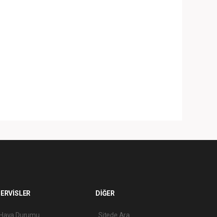
ERVİSLER
DİĞER
Hava Durumu
Sitede Ara