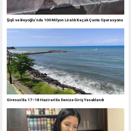
Şişli ve Beyoğlu’nda 100 Milyon Liralık Kaçak Çanta Operasyonu
Giresun’da 17–18 Haziran’da Denize Giriş Yasaklandı