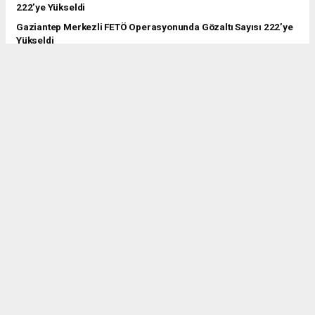
Gaziantep Merkezli FETÖ Operasyonunda Gözaltı Sayısı 222’ye
Yükseldi
İstanbul’da suç oranları düştü, aydınlatma oranı yüzde 99,3’e
yükseldi
5 ilde çağrı merkezi dolandırıcılığına baskın: 16 gözaltı