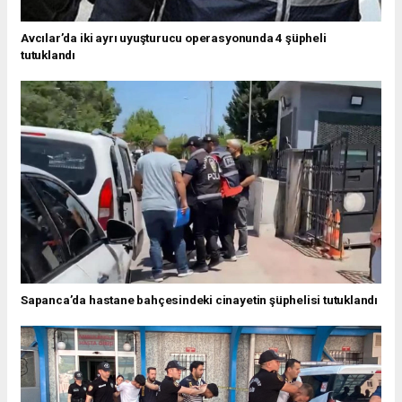
Avcılar’da iki ayrı uyuşturucu operasyonunda 4 şüpheli
tutuklandı
Sapanca’da hastane bahçesindeki cinayetin şüphelisi tutuklandı