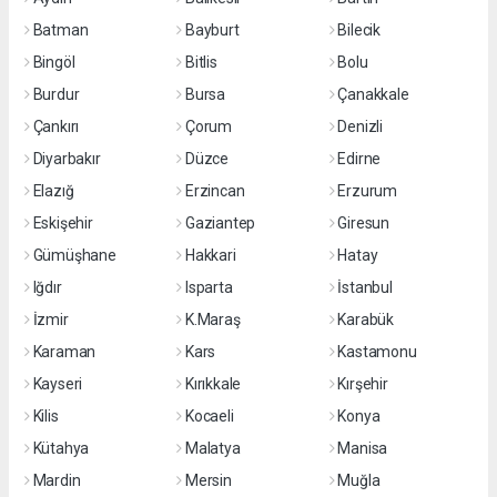
Batman
Bayburt
Bilecik
Bingöl
Bitlis
Bolu
Burdur
Bursa
Çanakkale
Çankırı
Çorum
Denizli
Diyarbakır
Düzce
Edirne
Elazığ
Erzincan
Erzurum
Eskişehir
Gaziantep
Giresun
Gümüşhane
Hakkari
Hatay
Iğdır
Isparta
İstanbul
İzmir
K.Maraş
Karabük
Karaman
Kars
Kastamonu
Kayseri
Kırıkkale
Kırşehir
Kilis
Kocaeli
Konya
Kütahya
Malatya
Manisa
Mardin
Mersin
Muğla