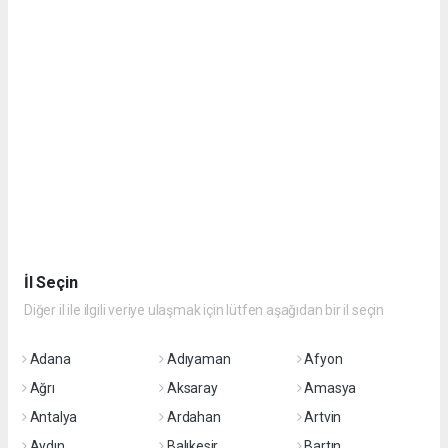
İl Seçin
Diğer il ile ilgili veriye ulaşmak için lütfen aşağıdan bir il seçin
Adana
Adıyaman
Afyon
Ağrı
Aksaray
Amasya
Antalya
Ardahan
Artvin
Aydın
Balıkesir
Bartın