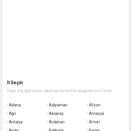
İl Seçin
Diğer il ile ilgili veriye ulaşmak için lütfen aşağıdan bir il seçin
Adana
Adıyaman
Afyon
Ağrı
Aksaray
Amasya
Antalya
Ardahan
Artvin
Aydın
Balıkesir
Bartın