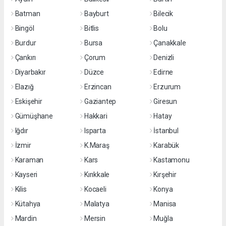
Batman
Bayburt
Bilecik
Bingöl
Bitlis
Bolu
Burdur
Bursa
Çanakkale
Çankırı
Çorum
Denizli
Diyarbakır
Düzce
Edirne
Elazığ
Erzincan
Erzurum
Eskişehir
Gaziantep
Giresun
Gümüşhane
Hakkari
Hatay
Iğdır
Isparta
İstanbul
İzmir
K.Maraş
Karabük
Karaman
Kars
Kastamonu
Kayseri
Kırıkkale
Kırşehir
Kilis
Kocaeli
Konya
Kütahya
Malatya
Manisa
Mardin
Mersin
Muğla