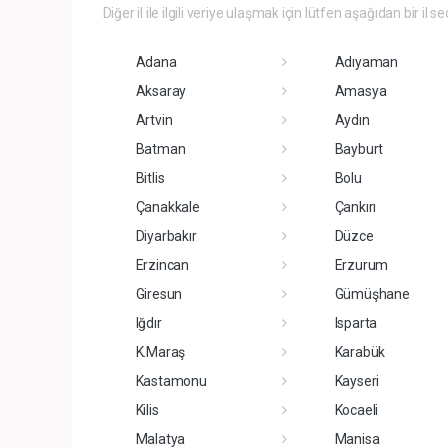
Diğer il ile ilgili veriye ulaşmak için lütfen aşağıdan bir il se
Adana
Adıyaman
Aksaray
Amasya
Artvin
Aydın
Batman
Bayburt
Bitlis
Bolu
Çanakkale
Çankırı
Diyarbakır
Düzce
Erzincan
Erzurum
Giresun
Gümüşhane
Iğdır
Isparta
K.Maraş
Karabük
Kastamonu
Kayseri
Kilis
Kocaeli
Malatya
Manisa