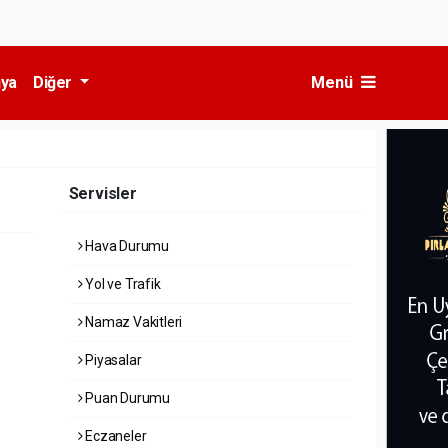
ya
Diğer
Menü
Servisler
Hava Durumu
Yol ve Trafik
Namaz Vakitleri
Piyasalar
Puan Durumu
Eczaneler