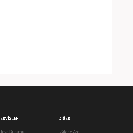
ERVİSLER
DİĞER
Hava Durumu
Sitede Ara