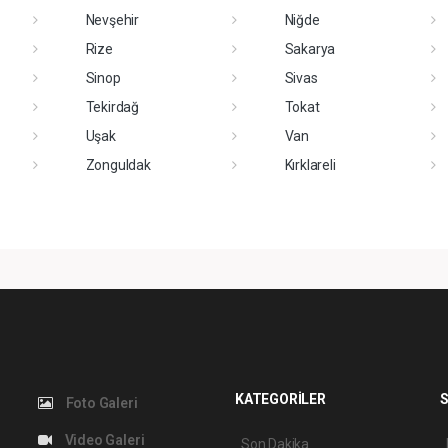
Nevşehir
Niğde
Rize
Sakarya
Sinop
Sivas
Tekirdağ
Tokat
Uşak
Van
Zonguldak
Kırklareli
KATEGORİLER
S
Foto Galeri
Video Galeri
Son Dakika