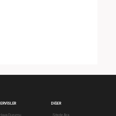
ERVİSLER
DİĞER
Hava Durumu
Sitede Ara