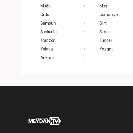
Muğla
Muş
Ordu
Osmaniye
Samsun
Siirt
Şanlıurfa
Şırnak
Trabzon
Tunceli
Yalova
Yozgat
Ankara
Pro-0.033