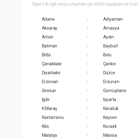
Diğer il ile ilgili veriye ulaşmak için lütfen aşağıdan bir il se
Adana
Adıyaman
Aksaray
Amasya
Artvin
Aydın
Batman
Bayburt
Bitlis
Bolu
Çanakkale
Çankırı
Diyarbakır
Düzce
Erzincan
Erzurum
Giresun
Gümüşhane
Iğdır
Isparta
K.Maraş
Karabük
Kastamonu
Kayseri
Kilis
Kocaeli
Malatya
Manisa