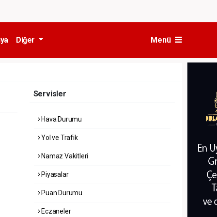
ya
Diğer
Menü
Servisler
Hava Durumu
Yol ve Trafik
Namaz Vakitleri
Piyasalar
Puan Durumu
Eczaneler