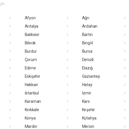
çin
Afyon
Ağrı
Antalya
Ardahan
Balıkesir
Bartın
Bilecik
Bingöl
Burdur
Bursa
Çorum
Denizli
Edirne
Elazığ
Eskişehir
Gaziantep
Hakkari
Hatay
İstanbul
İzmir
Karaman
Kars
Kırıkkale
Kırşehir
Konya
Kütahya
Mardin
Mersin