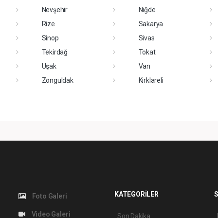
Nevşehir
Niğde
Rize
Sakarya
Sinop
Sivas
Tekirdağ
Tokat
Uşak
Van
Zonguldak
Kırklareli
KATEGORİLER
S
Foto Galeri
Video Galeri
Son Dakika