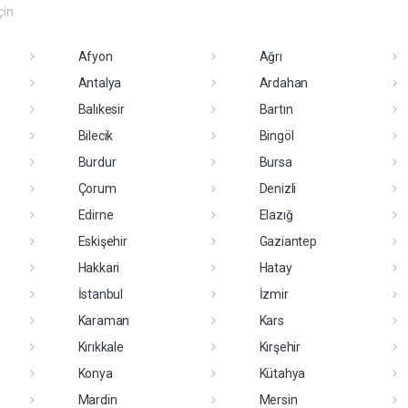
çin
Afyon
Ağrı
Antalya
Ardahan
Balıkesir
Bartın
Bilecik
Bingöl
Burdur
Bursa
Çorum
Denizli
Edirne
Elazığ
Eskişehir
Gaziantep
Hakkari
Hatay
İstanbul
İzmir
Karaman
Kars
Kırıkkale
Kırşehir
Konya
Kütahya
Mardin
Mersin