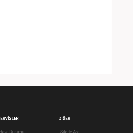
ERVİSLER
DİĞER
Hava Durumu
Sitede Ara