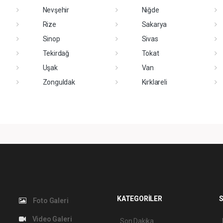
Nevşehir
Niğde
Rize
Sakarya
Sinop
Sivas
Tekirdağ
Tokat
Uşak
Van
Zonguldak
Kırklareli
KATEGORİLER
S
Foto Galeri
Video Galeri
Son Dakika