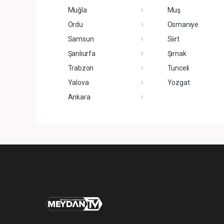
Muğla
Muş
Ordu
Osmaniye
Samsun
Siirt
Şanlıurfa
Şırnak
Trabzon
Tunceli
Yalova
Yozgat
Ankara
Pro-0.036