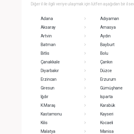
Diğer il ile ilgili veriye ulaşmak için lütfen aşağıdan bir il se
Adana
Adıyaman
Aksaray
Amasya
Artvin
Aydın
Batman
Bayburt
Bitlis
Bolu
Çanakkale
Çankırı
Diyarbakır
Düzce
Erzincan
Erzurum
Giresun
Gümüşhane
Iğdır
Isparta
K.Maraş
Karabük
Kastamonu
Kayseri
Kilis
Kocaeli
Malatya
Manisa