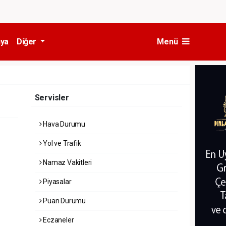
ya
Diğer
Menü
Servisler
Hava Durumu
Yol ve Trafik
Namaz Vakitleri
Piyasalar
Puan Durumu
Eczaneler