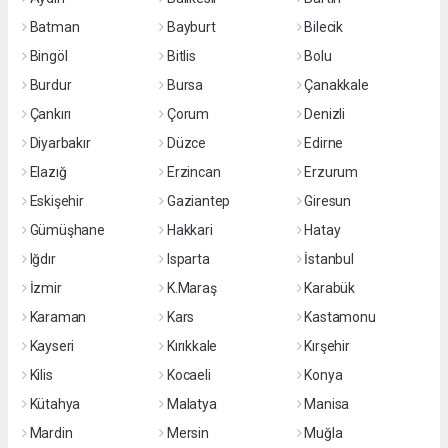
Batman
Bayburt
Bilecik
Bingöl
Bitlis
Bolu
Burdur
Bursa
Çanakkale
Çankırı
Çorum
Denizli
Diyarbakır
Düzce
Edirne
Elazığ
Erzincan
Erzurum
Eskişehir
Gaziantep
Giresun
Gümüşhane
Hakkari
Hatay
Iğdır
Isparta
İstanbul
İzmir
K.Maraş
Karabük
Karaman
Kars
Kastamonu
Kayseri
Kırıkkale
Kırşehir
Kilis
Kocaeli
Konya
Kütahya
Malatya
Manisa
Mardin
Mersin
Muğla