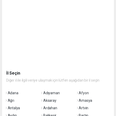
İl Seçin
Diğer il ile ilgili veriye ulaşmak için lütfen aşağıdan bir il seçin
Adana
Adıyaman
Afyon
Ağrı
Aksaray
Amasya
Antalya
Ardahan
Artvin
Aydın
Balıkesir
Bartın