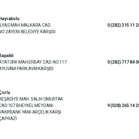
Hayrabolu
İLYAS MAH.MALKARA CAD.
0 (282) 315 11 2
NO:2AYENİ BELEDİYE KARŞISI
Kapakli
ATATÜRK MAH.ERBAY CAD. NO:117
0 (282) 717 84 0
AYUVAM PARK AVM KARŞISI
Çorlu
REŞADİYE MAH. SALİH OMURTAK
CAD.107 BHEYKEL MEYDANI-
9 (028) 265 14 2
VAKIFBANK YANI-ARÇELİK KARŞI
ÇAPRAZI