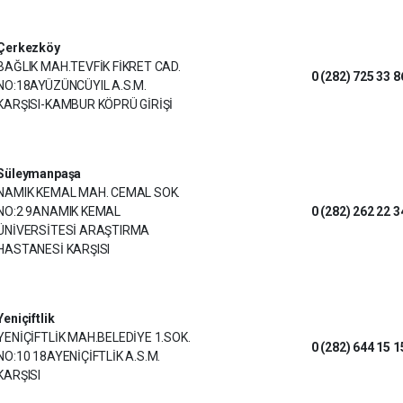
Çerkezköy
BAĞLIK MAH.TEVFİK FİKRET CAD.
0 (282) 725 33 8
NO:18AYÜZÜNCÜYIL A.S.M.
KARŞISI-KAMBUR KÖPRÜ GİRİŞİ
Süleymanpaşa
NAMIK KEMAL MAH. CEMAL SOK.
NO:2 9ANAMIK KEMAL
0 (282) 262 22 3
ÜNİVERSİTESİ ARAŞTIRMA
HASTANESİ KARŞISI
Yeniçiftlik
YENİÇİFTLİK MAH.BELEDİYE 1.SOK.
0 (282) 644 15 1
NO:10 18AYENİÇİFTLİK A.S.M.
KARŞISI