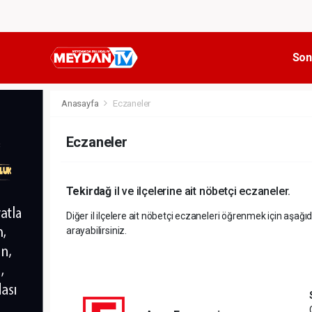
Son
Anasayfa
Eczaneler
Eczaneler
Tekirdağ
il ve ilçelerine ait nöbetçi eczaneler.
Diğer il ilçelere ait nöbetçi eczaneleri öğrenmek için aşağıd
arayabilirsiniz.