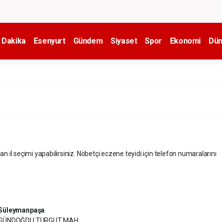
 Dakika
Esenyurt
Gündem
Siyaset
Spor
Ekonomi
Dün
an il seçimi yapabilirsiniz. Nöbetçi eczene teyidi için telefon numaralarını
Süleymanpaşa
GÜNDOĞDU TURGUT MAH.