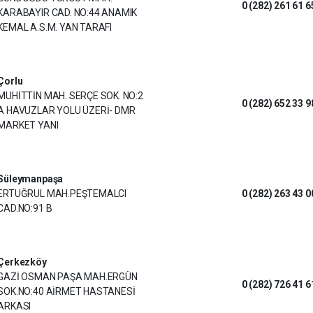
0 (282) 261 61 6
KARABAYIR CAD. NO:44 ANAMIK
KEMAL A.S.M. YAN TARAFI
Çorlu
MUHİTTİN MAH. SERÇE SOK. NO:2
0 (282) 652 33 9
A HAVUZLAR YOLU ÜZERİ- DMR
MARKET YANI
Süleymanpaşa
ERTUĞRUL MAH.PEŞTEMALCI
0 (282) 263 43 0
CAD.NO:91 B
Çerkezköy
GAZİ OSMAN PAŞA MAH.ERGÜN
0 (282) 726 41 6
SOK.NO:40 AİRMET HASTANESİ
ARKASI