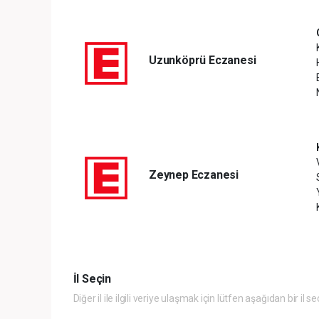
Uzunköprü Eczanesi
Zeynep Eczanesi
İl Seçin
Diğer il ile ilgili veriye ulaşmak için lütfen aşağıdan bir il se