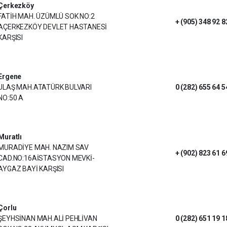
Çerkezköy
FATİH MAH. ÜZÜMLÜ SOK NO:2
+ (905) 348 92 8
AÇERKEZKÖY DEVLET HASTANESİ
KARŞISI
Ergene
ULAŞ MAH.ATATÜRK BULVARI
0 (282) 655 64 5
NO:50 A
Muratlı
MURADİYE MAH. NAZIM SAV
+ (902) 823 61 6
CAD.NO:16AİSTASYON MEVKİ-
AYGAZ BAYİ KARŞISI
Çorlu
ŞEYHSİNAN MAH.ALİ PEHLİVAN
0 (282) 651 19 1