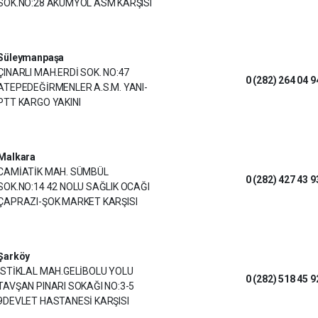
SOK.NO:28 AKUMYOL ASM KARŞISI
Süleymanpaşa
ÇINARLI MAH.ERDİ SOK. NO:47
0 (282) 264 04 9
ATEPEDEĞİRMENLER A.S.M. YANI-
PTT KARGO YAKINI
Malkara
CAMİATİK MAH. SÜMBÜL
0 (282) 427 43 9
SOK.NO:14 42 NOLU SAĞLIK OCAĞI
ÇAPRAZI-ŞOK MARKET KARŞISI
Şarköy
İSTİKLAL MAH.GELİBOLU YOLU
0 (282) 518 45 9
TAVŞAN PINARI SOKAĞI NO:3-5
9DEVLET HASTANESİ KARŞISI