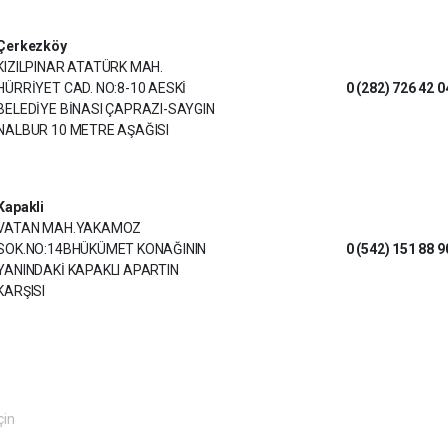
Çerkezköy
KIZILPINAR ATATÜRK MAH.
HÜRRİYET CAD. NO:8-10 AESKİ
0 (282) 726 42 0
BELEDİYE BİNASI ÇAPRAZI-SAYGIN
NALBUR 10 METRE AŞAĞISI
Kapakli
VATAN MAH.YAKAMOZ
SOK.NO:14BHÜKÜMET KONAĞININ
0 (542) 151 88 9
YANINDAKİ KAPAKLI APARTIN
KARŞISI
çin