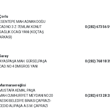
Çorlu
ESENTEPE MAH.ADNAN DOĞU
CAD.NO:3 Z-7EMLAK KONUT
0 (282) 673 56 5
SAĞLIK OCAĞI YANI (KOÇTAŞ
ARKASI)
Saray
AYASPAŞA MAH. GÜRSELPAŞA
0 (282) 768 18 3
CAD. NO:4 DMİGROS YANI
Marmaraereğlisi
MUSTAFA KEMAL PAŞA
MAH.CUMHURİYET MEYDANI NO:20
0 (282) 613 28 2
AESKİ BELEDİYE BİNASI ÇAPRAZI-
CEDİD ALİPAŞA A.S.M. ÇAPRAZI