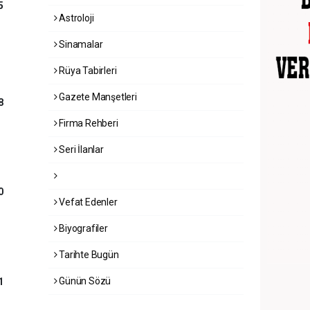
5
Astroloji
Sinamalar
Rüya Tabirleri
Gazete Manşetleri
8
Firma Rehberi
Seri İlanlar
0
Vefat Edenler
Biyografiler
Tarihte Bugün
Günün Sözü
1