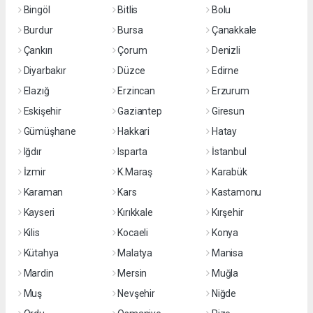
Bingöl
Bitlis
Bolu
Burdur
Bursa
Çanakkale
Çankırı
Çorum
Denizli
Diyarbakır
Düzce
Edirne
Elazığ
Erzincan
Erzurum
Eskişehir
Gaziantep
Giresun
Gümüşhane
Hakkari
Hatay
Iğdır
Isparta
İstanbul
İzmir
K.Maraş
Karabük
Karaman
Kars
Kastamonu
Kayseri
Kırıkkale
Kırşehir
Kilis
Kocaeli
Konya
Kütahya
Malatya
Manisa
Mardin
Mersin
Muğla
Muş
Nevşehir
Niğde