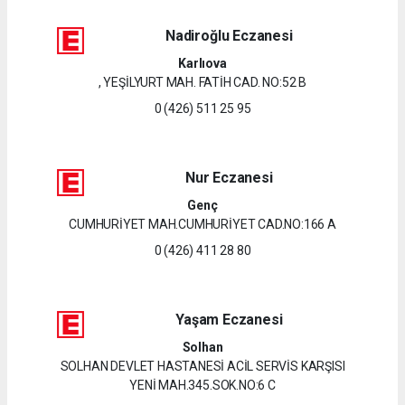
Nadiroğlu Eczanesi
Karlıova
, YEŞİLYURT MAH. FATİH CAD. NO:52 B
0 (426) 511 25 95
Nur Eczanesi
Genç
CUMHURİYET MAH.CUMHURİYET CAD.NO:166 A
0 (426) 411 28 80
Yaşam Eczanesi
Solhan
SOLHAN DEVLET HASTANESİ ACİL SERVİS KARŞISI
YENİ MAH.345.SOK.NO:6 C