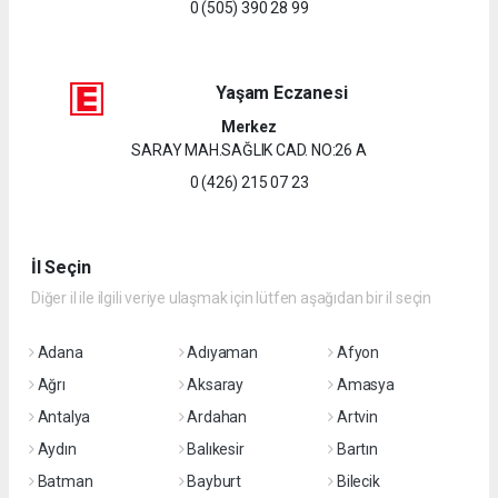
0 (505) 390 28 99
Yaşam Eczanesi
Merkez
SARAY MAH.SAĞLIK CAD. NO:26 A
0 (426) 215 07 23
İl Seçin
Diğer il ile ilgili veriye ulaşmak için lütfen aşağıdan bir il seçin
Adana
Adıyaman
Afyon
Ağrı
Aksaray
Amasya
Antalya
Ardahan
Artvin
Aydın
Balıkesir
Bartın
Batman
Bayburt
Bilecik