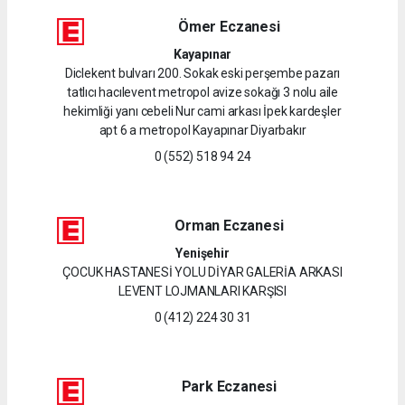
Ömer Eczanesi
Kayapınar
Diclekent bulvarı 200. Sokak eski perşembe pazarı
tatlıcı hacılevent metropol avize sokağı 3 nolu aile
hekimliği yanı cebeli Nur cami arkası İpek kardeşler
apt 6 a metropol Kayapınar Diyarbakır
0 (552) 518 94 24
Orman Eczanesi
Yenişehir
ÇOCUK HASTANESİ YOLU DİYAR GALERİA ARKASI
LEVENT LOJMANLARI KARŞISI
0 (412) 224 30 31
Park Eczanesi