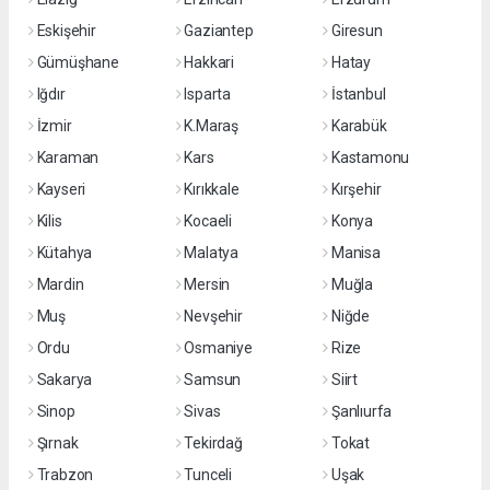
Eskişehir
Gaziantep
Giresun
Gümüşhane
Hakkari
Hatay
Iğdır
Isparta
İstanbul
İzmir
K.Maraş
Karabük
Karaman
Kars
Kastamonu
Kayseri
Kırıkkale
Kırşehir
Kilis
Kocaeli
Konya
Kütahya
Malatya
Manisa
Mardin
Mersin
Muğla
Muş
Nevşehir
Niğde
Ordu
Osmaniye
Rize
Sakarya
Samsun
Siirt
Sinop
Sivas
Şanlıurfa
Şırnak
Tekirdağ
Tokat
Trabzon
Tunceli
Uşak