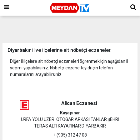
Diyarbakır
il ve ilçelerine ait nöbetçi eczaneler.
Diğer il ilçelere ait nöbetçi eczaneleri öğrenmek için aşağıdan il
seçimi yapabilirsiniz. Nöbetçi eczene teyidi için telefon
numaralarını arayabilirsiniz.
Alican Eczanesi
Kayapınar
URFA YOLU ÜZERİ OTOGAR ARKASI TANLAR ŞEHRİ
TERAS ALTI KAYAPINAR DİYARBAKIR
+ (905) 312 47 08