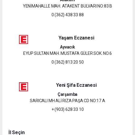
YENİMAHALLE MAH. ATAKENT BULVARI NO:83 B
0 (362) 438 33 88
Yaşam Eczanesi
Ayvacık
EYUP SULTAN MAH. MUSTAFA GÜLER SOK. NO.6
0 (362) 813 20 50
Yeni Şifa Eczanesi
Çarşamba
SARICALI MH ALİ RIZA PAŞA CD NO:17 A
+ (903) 628 33 10
İl Seçin