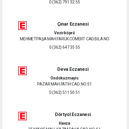
0 (362) 791 32 55
Çınar Eczanesi
Vezirköprü
MEHMETPAŞA MAH.FARUK CÖMERT CAD.BİLA NO
0 (362) 647 35 55
Deva Eczanesi
Ondokuzmayis
PAZAR MAH.FATİH CAD. NO:51
0 (362) 511 50 51
Dörtyol Eczanesi
Havza