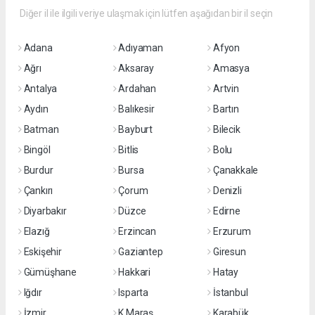
Diğer il ile ilgili veriye ulaşmak için lütfen aşağıdan bir il seçin
Adana
Adıyaman
Afyon
Ağrı
Aksaray
Amasya
Antalya
Ardahan
Artvin
Aydın
Balıkesir
Bartın
Batman
Bayburt
Bilecik
Bingöl
Bitlis
Bolu
Burdur
Bursa
Çanakkale
Çankırı
Çorum
Denizli
Diyarbakır
Düzce
Edirne
Elazığ
Erzincan
Erzurum
Eskişehir
Gaziantep
Giresun
Gümüşhane
Hakkari
Hatay
Iğdır
Isparta
İstanbul
İzmir
K.Maraş
Karabük