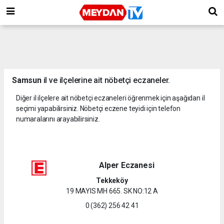
Samsun
il ve ilçelerine ait nöbetçi eczaneler.
Diğer il ilçelere ait nöbetçi eczaneleri öğrenmek için aşağıdan il
seçimi yapabilirsiniz. Nöbetçi eczene teyidi için telefon
numaralarını arayabilirsiniz.
Alper Eczanesi
Tekkeköy
19 MAYIS MH 665. SK NO:12 A
0 (362) 256 42 41