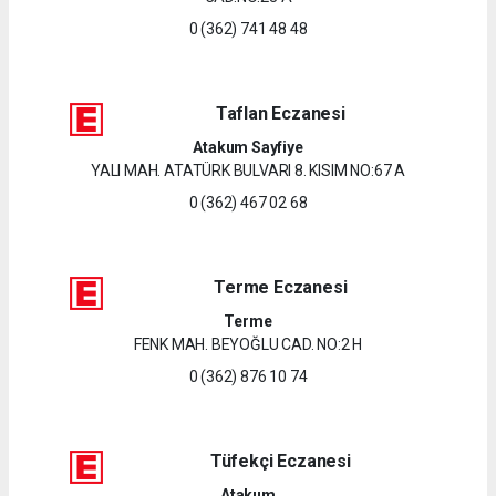
0 (362) 741 48 48
Taflan Eczanesi
Atakum Sayfiye
YALI MAH. ATATÜRK BULVARI 8. KISIM NO:67 A
0 (362) 467 02 68
Terme Eczanesi
Terme
FENK MAH. BEYOĞLU CAD. NO:2 H
0 (362) 876 10 74
Tüfekçi Eczanesi
Atakum