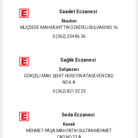
Saadet Eczanesi
İlkadım
KILIÇDEDE MAH.MUHITTIN ÖZKEFELI BULVARI NO:16
0 (362) 234 86 36
Sağlık Eczanesi
Salıpazarı
GÖKÇELİ MAH. ŞEHİT HÜSEYİN ATASEVEN CAD.
NO:6 A
0 (362) 821 32 33
Seda Eczanesi
Kavak
MEHMET PAŞA MAH.FATİH SULTAN MEHMET
CAD.NO:23 A