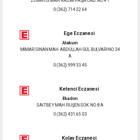
25 MAYIS MAH. KAZIM PAŞA CAD. NO:4 1
0 (362) 714 22 64
Ege Eczanesi
Atakum
MİMAR SİNAN MAH. ABDULLAH GÜL BULVARI NO:24
A
0 (362) 999 33 45
Ketenci Eczanesi
İlkadım
SAİTBEY MAH. RUŞEN SOK. NO:8 A
0 (362) 431 65 03
Kolay Eczanesi