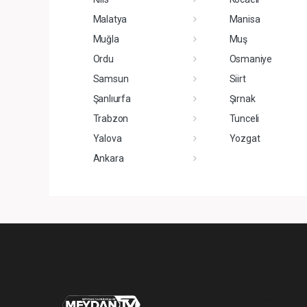
Malatya
Manisa
Muğla
Muş
Ordu
Osmaniye
Samsun
Siirt
Şanlıurfa
Şırnak
Trabzon
Tunceli
Yalova
Yozgat
Ankara
Pro-0.131