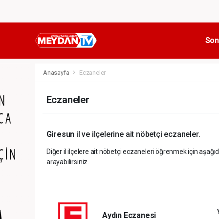
Son
Anasayfa
Eczaneler
Eczaneler
Giresun
il ve ilçelerine ait nöbetçi eczaneler.
Diğer il ilçelere ait nöbetçi eczaneleri öğrenmek için aşağıd
arayabilirsiniz.
Aydın Eczanesi