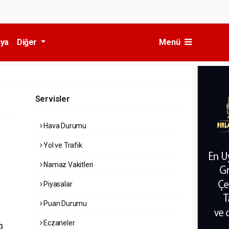
ya
Diğer
Menü
Servisler
Hava Durumu
Yol ve Trafik
Namaz Vakitleri
Piyasalar
Puan Durumu
Eczaneler
0