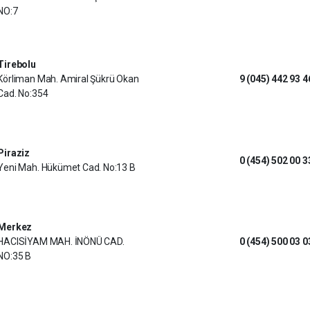
NO:7
Tirebolu
Körliman Mah. Amiral Şükrü Okan
9 (045) 442 93 4
Cad. No:354
Piraziz
0 (454) 502 00 3
Yeni Mah. Hükümet Cad. No:13 B
Merkez
HACISİYAM MAH. İNÖNÜ CAD.
0 (454) 500 03 0
NO:35 B