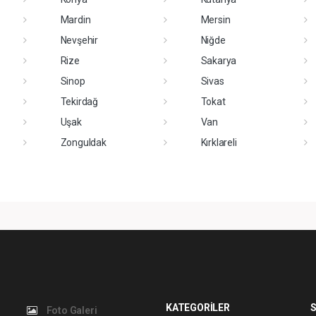
Mardin
Mersin
Nevşehir
Niğde
Rize
Sakarya
Sinop
Sivas
Tekirdağ
Tokat
Uşak
Van
Zonguldak
Kırklareli
KATEGORİLER
S
Foto Galeri