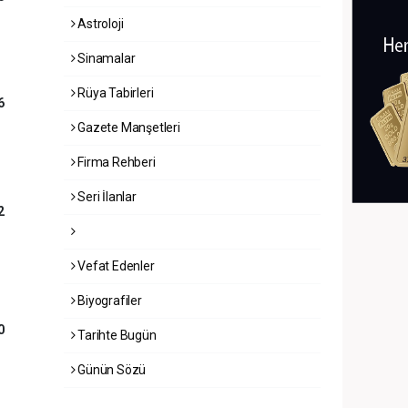
Astroloji
Sinamalar
Rüya Tabirleri
6
Gazete Manşetleri
Firma Rehberi
Seri İlanlar
2
Vefat Edenler
Biyografiler
0
Tarihte Bugün
Günün Sözü