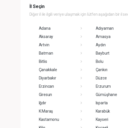
İl Seçin
Diğer il ile ilgili veriye ulaşmak için lütfen aşağıdan bir il se
Adana
Adıyaman
Aksaray
Amasya
Artvin
Aydın
Batman
Bayburt
Bitlis
Bolu
Çanakkale
Çankırı
Diyarbakır
Düzce
Erzincan
Erzurum
Giresun
Gümüşhane
Iğdır
Isparta
K.Maraş
Karabük
Kastamonu
Kayseri
Kilis
Kocaeli