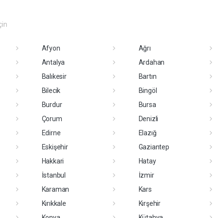
çin
Afyon
Ağrı
Antalya
Ardahan
Balıkesir
Bartın
Bilecik
Bingöl
Burdur
Bursa
Çorum
Denizli
Edirne
Elazığ
Eskişehir
Gaziantep
Hakkari
Hatay
İstanbul
İzmir
Karaman
Kars
Kırıkkale
Kırşehir
Konya
Kütahya