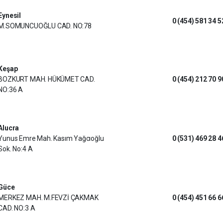
Eynesil
0 (454) 581 34 5
M.SOMUNCUOĞLU CAD. NO:78
Keşap
BOZKURT MAH. HÜKÜMET CAD.
0 (454) 212 70 9
NO:36 A
Alucra
Yunus Emre Mah. Kasım Yağcıoğlu
0 (531) 469 28 4
Sok. No:4 A
Güce
MERKEZ MAH. M.FEVZİ ÇAKMAK
0 (454) 451 66 6
CAD. NO:3 A