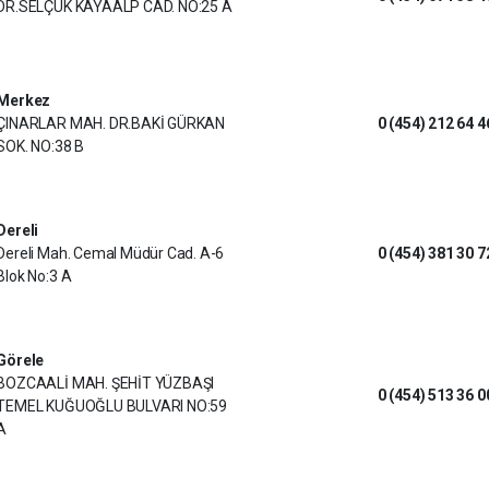
DR.SELÇUK KAYAALP CAD. NO:25 A
Merkez
ÇINARLAR MAH. DR.BAKİ GÜRKAN
0 (454) 212 64 4
SOK. NO:38 B
Dereli
Dereli Mah. Cemal Müdür Cad. A-6
0 (454) 381 30 7
Blok No:3 A
Görele
BOZCAALİ MAH. ŞEHİT YÜZBAŞI
0 (454) 513 36 0
TEMEL KUĞUOĞLU BULVARI NO:59
A