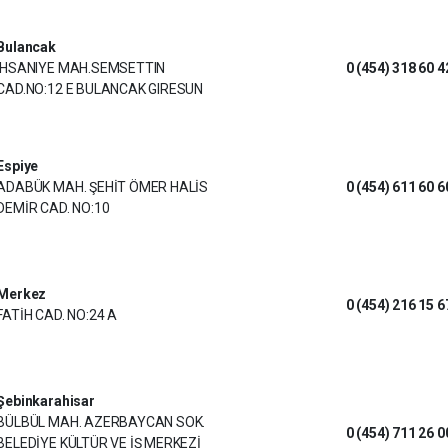
Bulancak
IHSANIYE MAH.SEMSETTIN
0 (454) 318 60 4
CAD.NO:12 E BULANCAK GIRESUN
Espiye
ADABÜK MAH. ŞEHİT ÖMER HALİS
0 (454) 611 60 6
DEMİR CAD. NO:10
Merkez
0 (454) 216 15 6
FATİH CAD. NO:24 A
Şebinkarahisar
BÜLBÜL MAH. AZERBAYCAN SOK.
0 (454) 711 26 0
BELEDİYE KÜLTÜR VE İŞ MERKEZİ