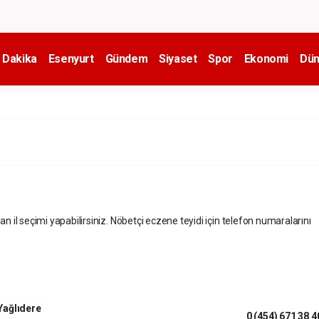
 Dakika
Esenyurt
Gündem
Siyaset
Spor
Ekonomi
Dün
an il seçimi yapabilirsiniz. Nöbetçi eczene teyidi için telefon numaralarını
Yağlıdere
0 (454) 671 38 4