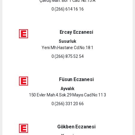
Çavuş Mah. Bor 1 Cad. No:15 A
0 (266) 614 16 16
Ercay Eczanesi
Susurluk
Yeni Mh.Hastane Cd.No.18 1
0 (266) 875 52 54
Füsun Eczanesi
Ayvalık
150 Evler Mah.4.Sok.29 Mayıs Cad.No:11 3
0 (266) 331 20 66
Gökben Eczanesi