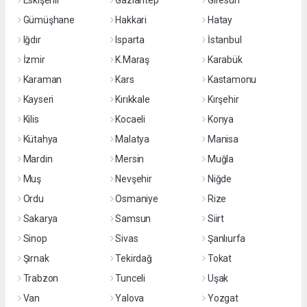
Gümüşhane
Hakkari
Hatay
Iğdır
Isparta
İstanbul
İzmir
K.Maraş
Karabük
Karaman
Kars
Kastamonu
Kayseri
Kırıkkale
Kırşehir
Kilis
Kocaeli
Konya
Kütahya
Malatya
Manisa
Mardin
Mersin
Muğla
Muş
Nevşehir
Niğde
Ordu
Osmaniye
Rize
Sakarya
Samsun
Siirt
Sinop
Sivas
Şanlıurfa
Şırnak
Tekirdağ
Tokat
Trabzon
Tunceli
Uşak
Van
Yalova
Yozgat