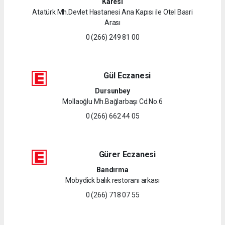
Karesi
Atatürk Mh.Devlet Hastanesi Ana Kapısı ile Otel Basri
Arası
0 (266) 249 81 00
Gül Eczanesi
Dursunbey
Mollaoğlu Mh.Bağlarbaşı Cd.No.6
0 (266) 662 44 05
Gürer Eczanesi
Bandırma
Mobydick balık restoranı arkası
0 (266) 718 07 55