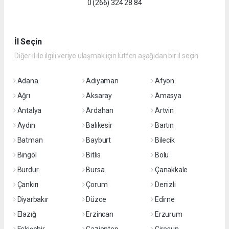
0 (266) 324 28 84
İl Seçin
Diğer il ile ilgili veriye ulaşmak için lütfen aşağıdan bir il seçin
Adana
Adıyaman
Afyon
Ağrı
Aksaray
Amasya
Antalya
Ardahan
Artvin
Aydın
Balıkesir
Bartın
Batman
Bayburt
Bilecik
Bingöl
Bitlis
Bolu
Burdur
Bursa
Çanakkale
Çankırı
Çorum
Denizli
Diyarbakır
Düzce
Edirne
Elazığ
Erzincan
Erzurum
Eskişehir
Gaziantep
Giresun