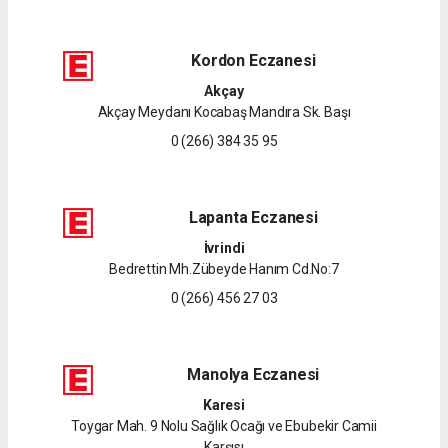
Kordon Eczanesi
Akçay
Akçay Meydanı Kocabaş Mandıra Sk. Başı
0 (266) 384 35 95
Lapanta Eczanesi
İvrindi
Bedrettin Mh.Zübeyde Hanım Cd.No:7
0 (266) 456 27 03
Manolya Eczanesi
Karesi
Toygar Mah. 9 Nolu Sağlık Ocağı ve Ebubekir Camii
Karşısı