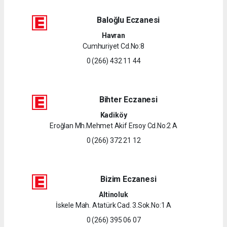
Baloğlu Eczanesi
Havran
Cumhuriyet Cd.No:8
0 (266) 432 11 44
Bihter Eczanesi
Kadiköy
Eroğlan Mh.Mehmet Akif Ersoy Cd.No:2 A
0 (266) 372 21 12
Bizim Eczanesi
Altinoluk
İskele Mah. Atatürk Cad. 3.Sok.No:1 A
0 (266) 395 06 07