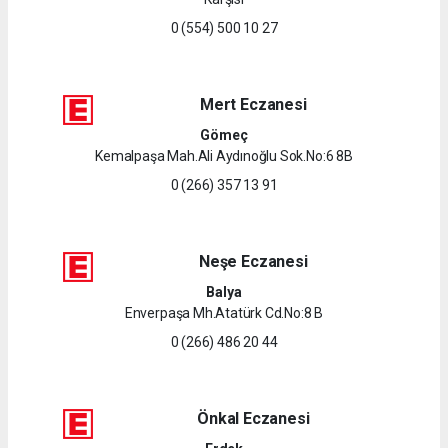
0 (554) 500 10 27
Mert Eczanesi
Gömeç
Kemalpaşa Mah.Ali Aydınoğlu Sok.No:6 8B
0 (266) 357 13 91
Neşe Eczanesi
Balya
Enverpaşa Mh.Atatürk Cd.No:8 B
0 (266) 486 20 44
Önkal Eczanesi