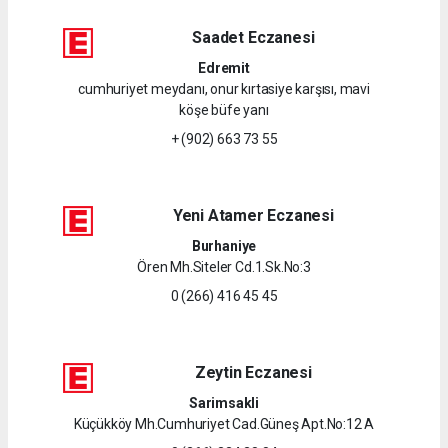
Saadet Eczanesi
Edremit
cumhuriyet meydanı, onur kırtasiye karşısı, mavi
köşe büfe yanı
+ (902) 663 73 55
Yeni Atamer Eczanesi
Burhaniye
Ören Mh.Siteler Cd.1.Sk.No:3
0 (266) 416 45 45
Zeytin Eczanesi
Sarimsakli
Küçükköy Mh.Cumhuriyet Cad.Güneş Apt.No:12 A