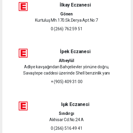
İlkay Eczanesi
Gönen
Kurtuluş Mh.170.Sk.Derya Apt.No:7
0 (266) 762 59 51
İpek Eczanesi
Altıeylül
Adliye kavşağından Bahçelievler yönüne doğru,
Savaştepe caddesi üzerinde Shell benzinlik yanı
+ (905) 409 31 00
Işık Eczanesi
Sındırgı
Akhisar Cd.No:24 A
0 (266) 516 49 41