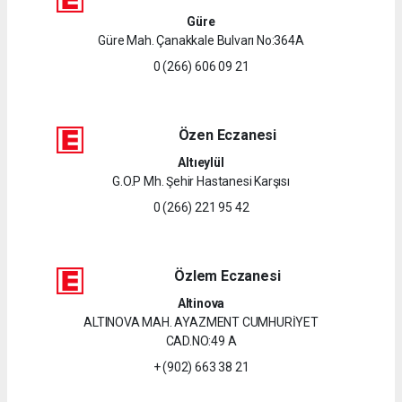
Güre
Güre Mah. Çanakkale Bulvarı No:364A
0 (266) 606 09 21
Özen Eczanesi
Altıeylül
G.O.P Mh. Şehir Hastanesi Karşısı
0 (266) 221 95 42
Özlem Eczanesi
Altinova
ALTINOVA MAH. AYAZMENT CUMHURİYET
CAD.NO:49 A
+ (902) 663 38 21