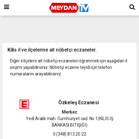
Kilis
il ve ilçelerine ait nöbetçi eczaneler.
Diğer il ilçelere ait nöbetçi eczaneleri öğrenmek için aşağıdan il
seçimi yapabilirsiniz. Nöbetçi eczene teyidi için telefon
numaralarını arayabilirsiniz.
Özkeleş Eczanesi
Merkez
Yedi Aralık mah. Cumhuriyet cad. No:1(KİLİS İŞ
BANKASI BİTİŞİĞİ)
0 (348) 813 20 22