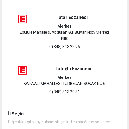
Star Eczanesi
Merkez
Ebulüle Mahallesi, Abdullah Gül Bulvarı No:5 Merkez
Kilis
0 (348) 813 22 25
Tutoğlu Eczanesi
Merkez
KARAALI MAHALLESI TÜRBEDAR SOKAK NO 6
0 (348) 813 20 81
İl Seçin
Diğer il ile ilgili veriye ulaşmak için lütfen aşağıdan bir il seçin