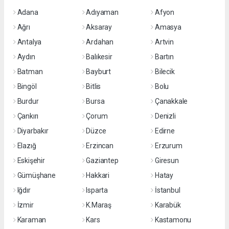
Adana
Adıyaman
Afyon
Ağrı
Aksaray
Amasya
Antalya
Ardahan
Artvin
Aydın
Balıkesir
Bartın
Batman
Bayburt
Bilecik
Bingöl
Bitlis
Bolu
Burdur
Bursa
Çanakkale
Çankırı
Çorum
Denizli
Diyarbakır
Düzce
Edirne
Elazığ
Erzincan
Erzurum
Eskişehir
Gaziantep
Giresun
Gümüşhane
Hakkari
Hatay
Iğdır
Isparta
İstanbul
İzmir
K.Maraş
Karabük
Karaman
Kars
Kastamonu