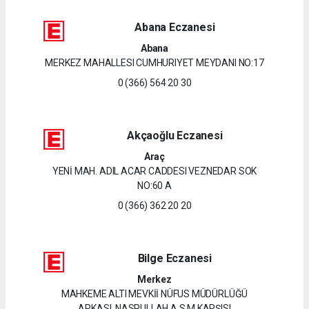
Abana Eczanesi
Abana
MERKEZ MAHALLESI CUMHURIYET MEYDANI NO:17
0 (366) 564 20 30
Akçaoğlu Eczanesi
Araç
YENİ MAH. ADIL ACAR CADDESI VEZNEDAR SOK
NO:60 A
0 (366) 362 20 20
Bilge Eczanesi
Merkez
MAHKEME ALTI MEVKİİ NÜFUS MÜDÜRLÜĞÜ
ARKASI, NASRULLAH A.S.M KARŞISI