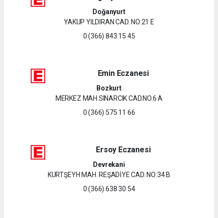
Doğanyurt
YAKUP YILDIRAN CAD. NO:21 E
0 (366) 843 15 45
Emin Eczanesi
Bozkurt
MERKEZ MAH.SINARCIK CAD.NO.6 A
0 (366) 575 11 66
Ersoy Eczanesi
Devrekani
KURTŞEYH MAH. REŞADİYE CAD. NO:34 B
0 (366) 638 30 54