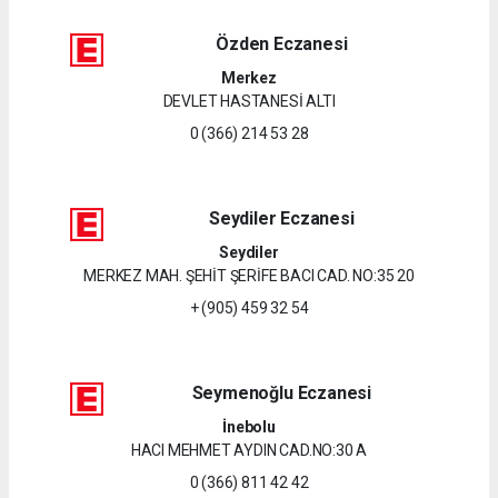
Özden Eczanesi
Merkez
DEVLET HASTANESİ ALTI
0 (366) 214 53 28
Seydiler Eczanesi
Seydiler
MERKEZ MAH. ŞEHİT ŞERİFE BACI CAD. NO:35 20
+ (905) 459 32 54
Seymenoğlu Eczanesi
İnebolu
HACI MEHMET AYDIN CAD.NO:30 A
0 (366) 811 42 42