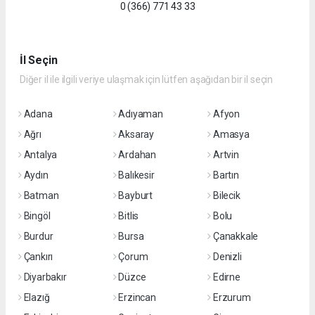
0 (366) 771 43 33
İl Seçin
Diğer il ile ilgili veriye ulaşmak için lütfen aşağıdan bir il seçin
Adana
Adıyaman
Afyon
Ağrı
Aksaray
Amasya
Antalya
Ardahan
Artvin
Aydın
Balıkesir
Bartın
Batman
Bayburt
Bilecik
Bingöl
Bitlis
Bolu
Burdur
Bursa
Çanakkale
Çankırı
Çorum
Denizli
Diyarbakır
Düzce
Edirne
Elazığ
Erzincan
Erzurum