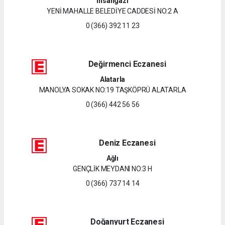
İhsangazi
YENİ MAHALLE BELEDİYE CADDESİ NO:2 A
0 (366) 392 11 23
Değirmenci Eczanesi
Alatarla
MANOLYA SOKAK NO:19 TAŞKÖPRÜ ALATARLA
0 (366) 442 56 56
Deniz Eczanesi
Ağlı
GENÇLİK MEYDANI NO:3 H
0 (366) 737 14 14
Doğanyurt Eczanesi