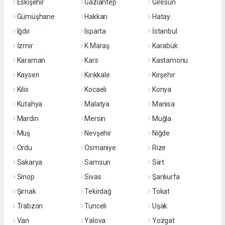
Eskişehir
Gaziantep
Giresun
Gümüşhane
Hakkari
Hatay
Iğdır
Isparta
İstanbul
İzmir
K.Maraş
Karabük
Karaman
Kars
Kastamonu
Kayseri
Kırıkkale
Kırşehir
Kilis
Kocaeli
Konya
Kütahya
Malatya
Manisa
Mardin
Mersin
Muğla
Muş
Nevşehir
Niğde
Ordu
Osmaniye
Rize
Sakarya
Samsun
Siirt
Sinop
Sivas
Şanlıurfa
Şırnak
Tekirdağ
Tokat
Trabzon
Tunceli
Uşak
Van
Yalova
Yozgat