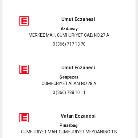
Umut Eczanesi
Azdavay
MERKEZ MAH. CUMHURİYET CAD. NO:27 A
0 (366) 717 13 70
Umut Eczanesi
Şenpazar
CUMHURIYET ALANI NO:28 A
0 (366) 788 10 11
Vatan Eczanesi
Pınarbaşı
CUMHURIYET MAH. CUMHURIYET MEYDANI NO:1 B