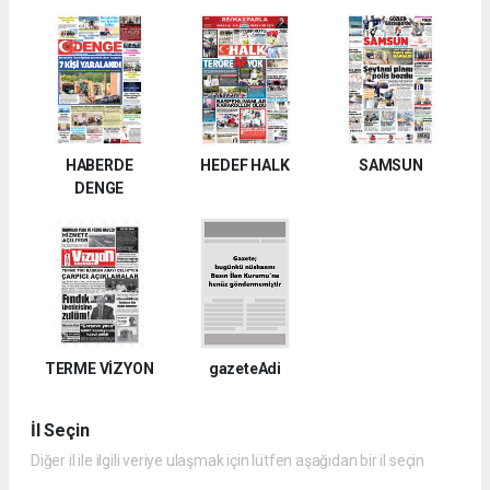
HABERDE
HEDEF HALK
SAMSUN
DENGE
TERME VİZYON
gazeteAdi
İl Seçin
Diğer il ile ilgili veriye ulaşmak için lütfen aşağıdan bir il seçin