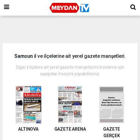
Samsun
il ve ilçelerine ait yerel gazete manşetleri.
Diğer il ilçelere ait yerel gazete manşetlerini inceleme için
aşağıdan il seçimi yapabilirsiniz.
ALTINOVA
GAZETE ARENA
GAZETE
GERÇEK