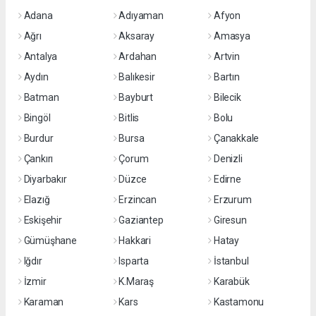
Adana
Adıyaman
Afyon
Ağrı
Aksaray
Amasya
Antalya
Ardahan
Artvin
Aydın
Balıkesir
Bartın
Batman
Bayburt
Bilecik
Bingöl
Bitlis
Bolu
Burdur
Bursa
Çanakkale
Çankırı
Çorum
Denizli
Diyarbakır
Düzce
Edirne
Elazığ
Erzincan
Erzurum
Eskişehir
Gaziantep
Giresun
Gümüşhane
Hakkari
Hatay
Iğdır
Isparta
İstanbul
İzmir
K.Maraş
Karabük
Karaman
Kars
Kastamonu