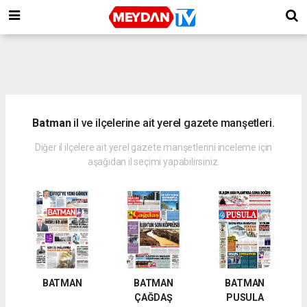
Batman
il ve ilçelerine ait yerel gazete manşetleri.
Diğer il ilçelere ait yerel gazete manşetlerini inceleme için
aşağıdan il seçimi yapabilirsiniz.
BATMAN
BATMAN
BATMAN
ÇAĞDAŞ
PUSULA