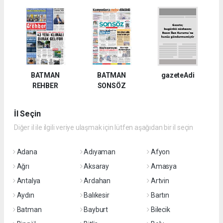
BATMAN
BATMAN
gazeteAdi
REHBER
SONSÖZ
İl Seçin
Diğer il ile ilgili veriye ulaşmak için lütfen aşağıdan bir il seçin
Adana
Adıyaman
Afyon
Ağrı
Aksaray
Amasya
Antalya
Ardahan
Artvin
Aydın
Balıkesir
Bartın
Batman
Bayburt
Bilecik