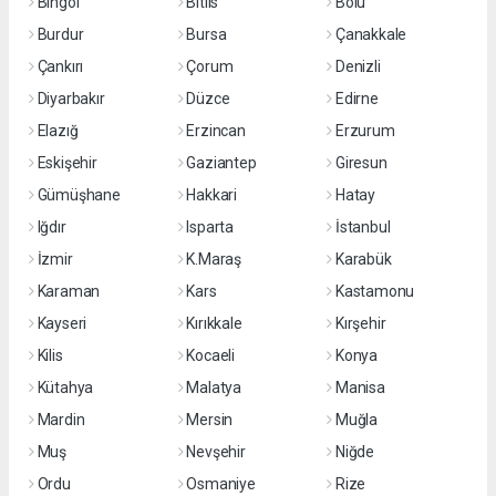
Bingöl
Bitlis
Bolu
Burdur
Bursa
Çanakkale
Çankırı
Çorum
Denizli
Diyarbakır
Düzce
Edirne
Elazığ
Erzincan
Erzurum
Eskişehir
Gaziantep
Giresun
Gümüşhane
Hakkari
Hatay
Iğdır
Isparta
İstanbul
İzmir
K.Maraş
Karabük
Karaman
Kars
Kastamonu
Kayseri
Kırıkkale
Kırşehir
Kilis
Kocaeli
Konya
Kütahya
Malatya
Manisa
Mardin
Mersin
Muğla
Muş
Nevşehir
Niğde
Ordu
Osmaniye
Rize