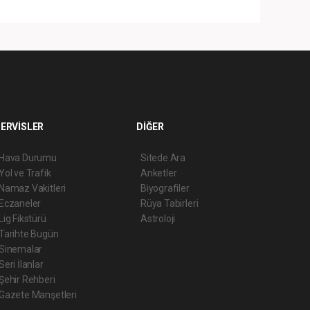
ERVİSLER
DİĞER
Hava Durumu
Sitede Ara
Yol ve Trafik
Anketler
Namaz Vakitleri
Biyografiler
Eczaneler
Rüya Tabirleri
Lig Fikstürü
Astroloji
Tarihte Bugün
Sinemalar
Seri İlanlar
Şehir Rehberi
Gazete Manşetleri