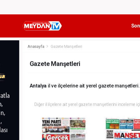
Son
Anasayfa
Gazete Manşetleri
Gazete Manşetleri
Antalya
il ve ilçelerine ait yerel gazete manşetleri.
Diğer il ilçelere ait yerel gazete manşetlerini inceleme iç