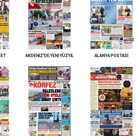
ŞET
AKDENİZ'DE YENİ YÜZYIL
ALANYA POSTASI