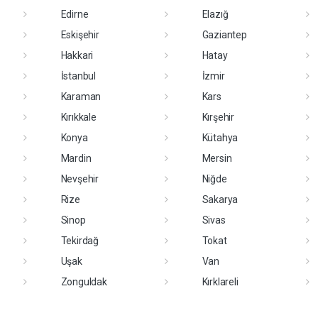
Edirne
Elazığ
Eskişehir
Gaziantep
Hakkari
Hatay
İstanbul
İzmir
Karaman
Kars
Kırıkkale
Kırşehir
Konya
Kütahya
Mardin
Mersin
Nevşehir
Niğde
Rize
Sakarya
Sinop
Sivas
Tekirdağ
Tokat
Uşak
Van
Zonguldak
Kırklareli