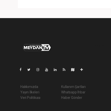
Pro-0.142
Hakkımızda
Kullanım Şartları
Yayın İlkeleri
Whatsapp İhbar
Veri Politikası
Haber Gönder