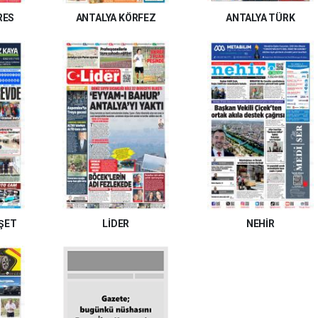
RES
ANTALYA KÖRFEZ
ANTALYA TÜRK
ŞET
LİDER
NEHİR