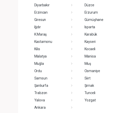
Diyarbakır
Düzce
Erzincan
Erzurum
Giresun
Gümüşhane
Iğdır
Isparta
K.Maraş
Karabük
Kastamonu
Kayseri
Kilis
Kocaeli
Malatya
Manisa
Muğla
Muş
Ordu
Osmaniye
Samsun
Siirt
Şanlıurfa
Şırnak
Trabzon
Tunceli
Yalova
Yozgat
Ankara