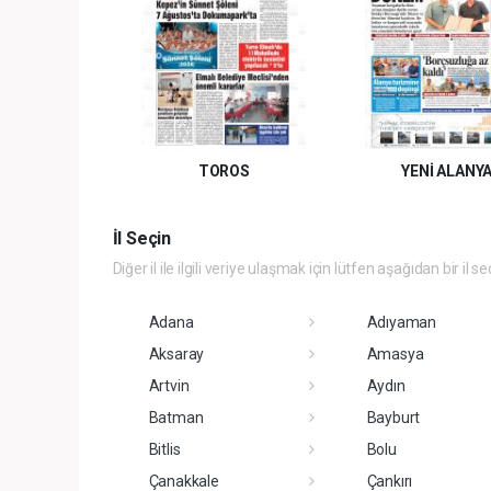
TOROS
YENİ ALANY
İl Seçin
Diğer il ile ilgili veriye ulaşmak için lütfen aşağıdan bir il se
Adana
Adıyaman
Aksaray
Amasya
Artvin
Aydın
Batman
Bayburt
Bitlis
Bolu
Çanakkale
Çankırı