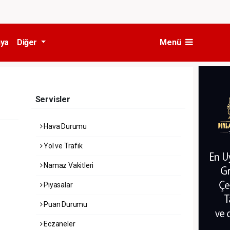
ya
Diğer
Menü
Servisler
Hava Durumu
Yol ve Trafik
Namaz Vakitleri
Piyasalar
Puan Durumu
Eczaneler