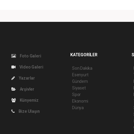
KATEGORİLER
S
Foto Galeri
Video Galeri
Son Dakika
Esenyurt
Yazarlar
Gündem
Siyaset
Arşivler
Spor
Künyemiz
Ekonomi
Dünya
Bize Ulaşın