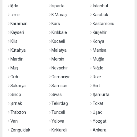
Iğdır
Isparta
İstanbul
İzmir
K.Maraş
Karabük
Karaman
Kars
Kastamonu
Kayseri
Kırıkkale
Kırşehir
Kilis
Kocaeli
Konya
Kütahya
Malatya
Manisa
Mardin
Mersin
Muğla
Muş
Nevşehir
Niğde
Ordu
Osmaniye
Rize
Sakarya
Samsun
Siirt
Sinop
Sivas
Şanlıurfa
Şırnak
Tekirdağ
Tokat
Trabzon
Tunceli
Uşak
Van
Yalova
Yozgat
Zonguldak
Kırklareli
Ankara