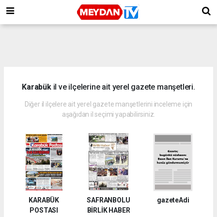
Karabük
il ve ilçelerine ait yerel gazete manşetleri.
Diğer il ilçelere ait yerel gazete manşetlerini inceleme için
aşağıdan il seçimi yapabilirsiniz.
KARABÜK
SAFRANBOLU
gazeteAdi
POSTASI
BİRLİK HABER