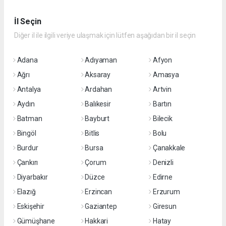
İl Seçin
Diğer il ile ilgili veriye ulaşmak için lütfen aşağıdan bir il seçin
Adana
Adıyaman
Afyon
Ağrı
Aksaray
Amasya
Antalya
Ardahan
Artvin
Aydın
Balıkesir
Bartın
Batman
Bayburt
Bilecik
Bingöl
Bitlis
Bolu
Burdur
Bursa
Çanakkale
Çankırı
Çorum
Denizli
Diyarbakır
Düzce
Edirne
Elazığ
Erzincan
Erzurum
Eskişehir
Gaziantep
Giresun
Gümüşhane
Hakkari
Hatay