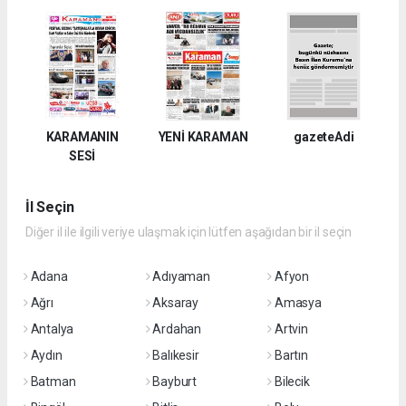
KARAMANIN
YENİ KARAMAN
gazeteAdi
SESİ
İl Seçin
Diğer il ile ilgili veriye ulaşmak için lütfen aşağıdan bir il seçin
Adana
Adıyaman
Afyon
Ağrı
Aksaray
Amasya
Antalya
Ardahan
Artvin
Aydın
Balıkesir
Bartın
Batman
Bayburt
Bilecik