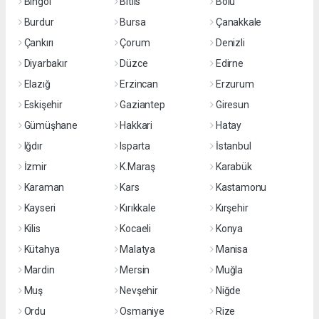
Bingöl
Bitlis
Bolu
Burdur
Bursa
Çanakkale
Çankırı
Çorum
Denizli
Diyarbakır
Düzce
Edirne
Elazığ
Erzincan
Erzurum
Eskişehir
Gaziantep
Giresun
Gümüşhane
Hakkari
Hatay
Iğdır
Isparta
İstanbul
İzmir
K.Maraş
Karabük
Karaman
Kars
Kastamonu
Kayseri
Kırıkkale
Kırşehir
Kilis
Kocaeli
Konya
Kütahya
Malatya
Manisa
Mardin
Mersin
Muğla
Muş
Nevşehir
Niğde
Ordu
Osmaniye
Rize