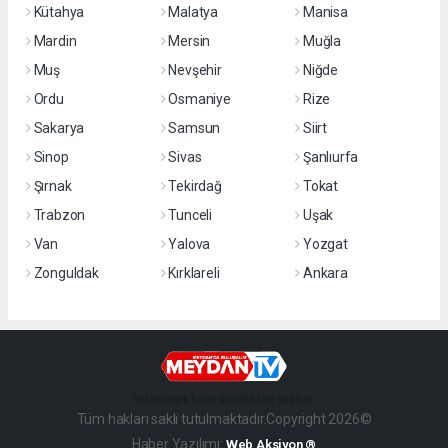
Kütahya
Malatya
Manisa
Mardin
Mersin
Muğla
Muş
Nevşehir
Niğde
Ordu
Osmaniye
Rize
Sakarya
Samsun
Siirt
Sinop
Sivas
Şanlıurfa
Şırnak
Tekirdağ
Tokat
Trabzon
Tunceli
Uşak
Van
Yalova
Yozgat
Zonguldak
Kırklareli
Ankara
haber paketi
haber scripti
haber yazılımı
Tüm hakları saklı tutulmaktadır.Copyright 2026©
Haber Yazılımı:
Web Aksiyon ®