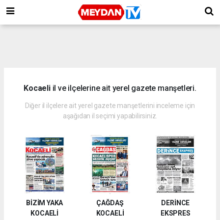
Kocaeli
il ve ilçelerine ait yerel gazete manşetleri.
Diğer il ilçelere ait yerel gazete manşetlerini inceleme için
aşağıdan il seçimi yapabilirsiniz.
BİZİM YAKA
ÇAĞDAŞ
DERİNCE
KOCAELİ
KOCAELİ
EKSPRES