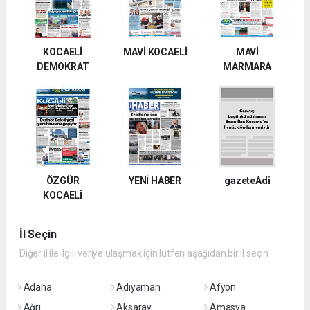
KOCAELİ
MAVİ KOCAELİ
MAVİ
DEMOKRAT
MARMARA
ÖZGÜR
YENİ HABER
gazeteAdi
KOCAELİ
İl Seçin
Diğer il ile ilgili veriye ulaşmak için lütfen aşağıdan bir il seçin
Adana
Adıyaman
Afyon
Ağrı
Aksaray
Amasya