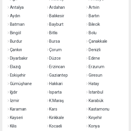
Antalya
Ardahan
Artvin
Aydın
Balıkesir
Bartın
Batman
Bayburt
Bilecik
Bingöl
Bitlis
Bolu
Burdur
Bursa
Çanakkale
Çankırı
Çorum
Denizli
Diyarbakır
Düzce
Edirne
Elazığ
Erzincan
Erzurum
Eskişehir
Gaziantep
Giresun
Gümüşhane
Hakkari
Hatay
Iğdır
Isparta
İstanbul
İzmir
K.Maraş
Karabük
Karaman
Kars
Kastamonu
Kayseri
Kırıkkale
Kırşehir
Kilis
Kocaeli
Konya