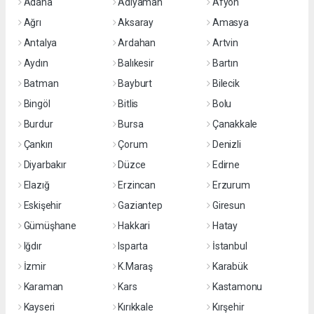
Adana
Adıyaman
Afyon
Ağrı
Aksaray
Amasya
Antalya
Ardahan
Artvin
Aydın
Balıkesir
Bartın
Batman
Bayburt
Bilecik
Bingöl
Bitlis
Bolu
Burdur
Bursa
Çanakkale
Çankırı
Çorum
Denizli
Diyarbakır
Düzce
Edirne
Elazığ
Erzincan
Erzurum
Eskişehir
Gaziantep
Giresun
Gümüşhane
Hakkari
Hatay
Iğdır
Isparta
İstanbul
İzmir
K.Maraş
Karabük
Karaman
Kars
Kastamonu
Kayseri
Kırıkkale
Kırşehir