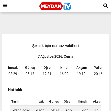
Şırnak
için namaz vakitleri
7 Ağustos 2026, Cuma
İmsak
Güneş
Öğle
İkindi
Akşam
Yatsı
03:29
05:12
12:21
16:09
19:19
20:46
Haftalık
Tarih
İmsak
Güneş
Öğle
İkindi
Akşam
Ya
07.08.2026
03:29
05:12
12:21
16:09
19:19
2