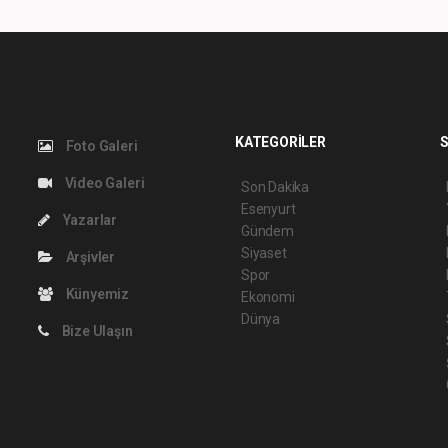
KATEGORİLER
S
Foto Galeri
Video Galeri
Son Dakika
Esenyurt
Yazarlar
Gündem
Siyaset
Arşivler
Spor
Künyemiz
Ekonomi
Dünya
Bize Ulaşın