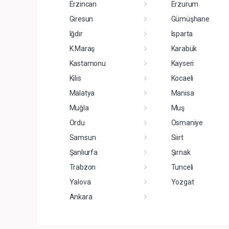
Erzincan
Erzurum
Giresun
Gümüşhane
Iğdır
Isparta
K.Maraş
Karabük
Kastamonu
Kayseri
Kilis
Kocaeli
Malatya
Manisa
Muğla
Muş
Ordu
Osmaniye
Samsun
Siirt
Şanlıurfa
Şırnak
Trabzon
Tunceli
Yalova
Yozgat
Ankara