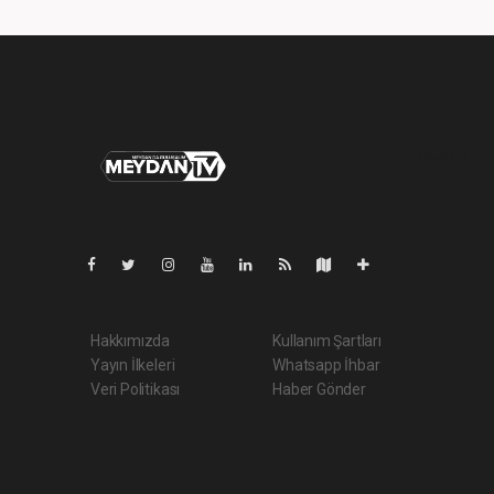
Pro-0.155
Hakkımızda
Kullanım Şartları
Yayın İlkeleri
Whatsapp İhbar
Veri Politikası
Haber Gönder