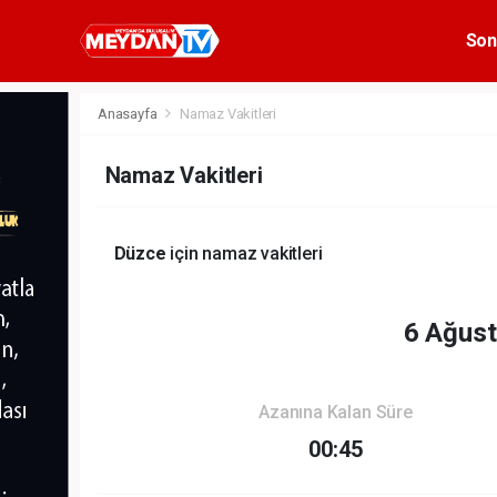
Son
Anasayfa
Namaz Vakitleri
Namaz Vakitleri
Düzce
için namaz vakitleri
6 Ağus
Azanına Kalan Süre
00:45