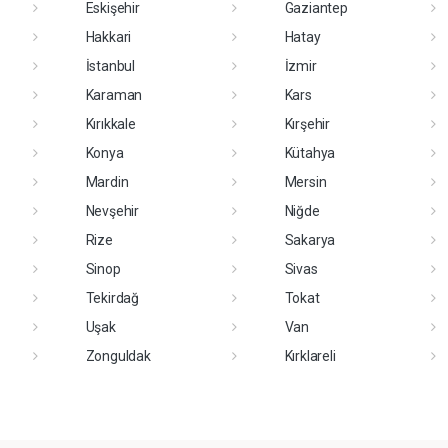
Eskişehir
Gaziantep
Hakkari
Hatay
İstanbul
İzmir
Karaman
Kars
Kırıkkale
Kırşehir
Konya
Kütahya
Mardin
Mersin
Nevşehir
Niğde
Rize
Sakarya
Sinop
Sivas
Tekirdağ
Tokat
Uşak
Van
Zonguldak
Kırklareli