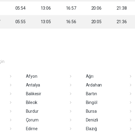
6
05:54
13:06
16:57
20:06
21:38
7
05:55
13:05
16:56
20:05
21:36
çin
Afyon
Ağrı
Antalya
Ardahan
Balıkesir
Bartın
Bilecik
Bingöl
Burdur
Bursa
Çorum
Denizli
Edirne
Elazığ