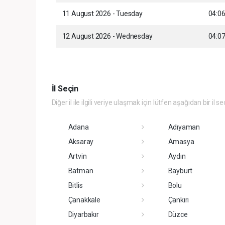
11 August 2026 - Tuesday
04:0
12 August 2026 - Wednesday
04:0
İl Seçin
Diğer il ile ilgili veriye ulaşmak için lütfen aşağıdan bir il se
Adana
Adıyaman
Aksaray
Amasya
Artvin
Aydın
Batman
Bayburt
Bitlis
Bolu
Çanakkale
Çankırı
Diyarbakır
Düzce