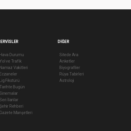
ERVİSLER
DİĞER
Hava Durumu
Sitede Ara
Yol ve Trafik
Anketler
Namaz Vakitleri
Biyografiler
Eczaneler
Rüya Tabirleri
Lig Fikstürü
Astroloji
Tarihte Bugün
Sinemalar
Seri İlanlar
Şehir Rehberi
Gazete Manşetleri