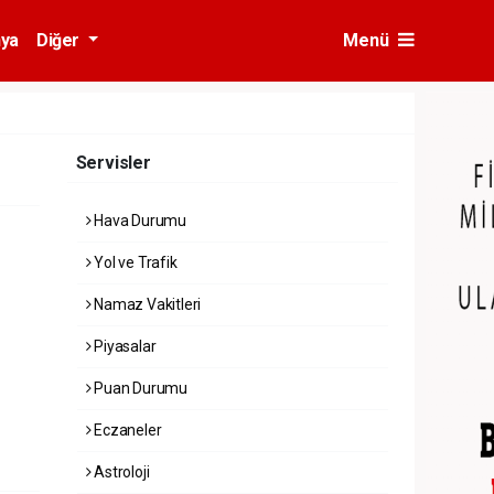
ya
Diğer
Menü
Servisler
Hava Durumu
Yol ve Trafik
Namaz Vakitleri
Piyasalar
Puan Durumu
Eczaneler
Astroloji