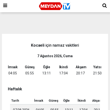
Kocaeli
için namaz vakitleri
7 Ağustos 2026, Cuma
İmsak
Güneş
Öğle
İkindi
Akşam
Yatsı
04:05
05:55
13:11
17:04
20:17
21:50
Haftalık
Tarih
İmsak
Güneş
Öğle
İkindi
Akşam
Ya
07.08.2026
04:05
05:55
13:11
17:04
20:17
2