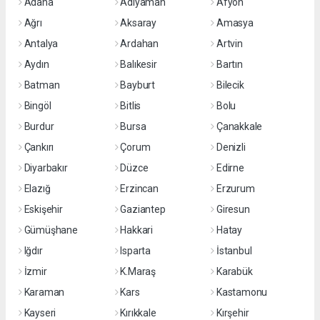
Adana
Adıyaman
Afyon
Ağrı
Aksaray
Amasya
Antalya
Ardahan
Artvin
Aydın
Balıkesir
Bartın
Batman
Bayburt
Bilecik
Bingöl
Bitlis
Bolu
Burdur
Bursa
Çanakkale
Çankırı
Çorum
Denizli
Diyarbakır
Düzce
Edirne
Elazığ
Erzincan
Erzurum
Eskişehir
Gaziantep
Giresun
Gümüşhane
Hakkari
Hatay
Iğdır
Isparta
İstanbul
İzmir
K.Maraş
Karabük
Karaman
Kars
Kastamonu
Kayseri
Kırıkkale
Kırşehir