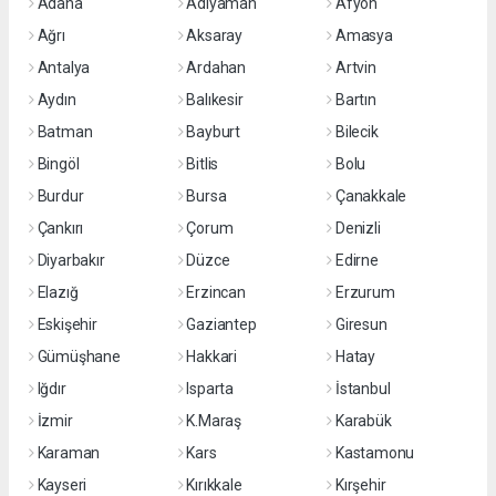
Adana
Adıyaman
Afyon
Ağrı
Aksaray
Amasya
Antalya
Ardahan
Artvin
Aydın
Balıkesir
Bartın
Batman
Bayburt
Bilecik
Bingöl
Bitlis
Bolu
Burdur
Bursa
Çanakkale
Çankırı
Çorum
Denizli
Diyarbakır
Düzce
Edirne
Elazığ
Erzincan
Erzurum
Eskişehir
Gaziantep
Giresun
Gümüşhane
Hakkari
Hatay
Iğdır
Isparta
İstanbul
İzmir
K.Maraş
Karabük
Karaman
Kars
Kastamonu
Kayseri
Kırıkkale
Kırşehir