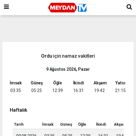
Ordu
için namaz vakitleri
9 Ağustos 2026, Pazar
İmsak
Güneş
Öğle
İkindi
Akşam
Yatsı
03:35
05:25
12:39
16:31
19:42
21:15
Haftalık
Tarih
İmsak
Güneş
Öğle
İkindi
Akşam
Ya
09.08.2026
03:35
05:25
12:39
16:31
19:42
2