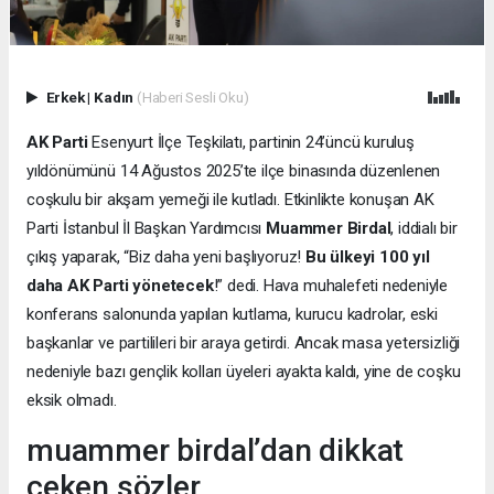
Erkek
|
Kadın
(Haberi Sesli Oku)
AK Parti
Esenyurt İlçe Teşkilatı, partinin 24’üncü kuruluş
yıldönümünü 14 Ağustos 2025’te ilçe binasında düzenlenen
coşkulu bir akşam yemeği ile kutladı. Etkinlikte konuşan AK
Parti İstanbul İl Başkan Yardımcısı
Muammer Birdal
, iddialı bir
çıkış yaparak, “Biz daha yeni başlıyoruz!
Bu ülkeyi 100 yıl
daha AK Parti yönetecek
!” dedi. Hava muhalefeti nedeniyle
konferans salonunda yapılan kutlama, kurucu kadrolar, eski
başkanlar ve partilileri bir araya getirdi. Ancak masa yetersizliği
nedeniyle bazı gençlik kolları üyeleri ayakta kaldı, yine de coşku
eksik olmadı.
muammer birdal’dan dikkat
çeken sözler