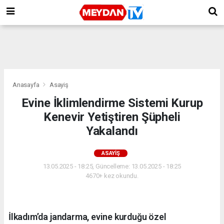
Anasayfa
Asayiş
Evine İklimlendirme Sistemi Kurup
Kenevir Yetiştiren Şüpheli
Yakalandı
ASAYIŞ
13.05.2025 - 18:25, Güncelleme: 13.05.2025 - 18:25
4670+ kez okundu.
İlkadım’da jandarma, evine kurduğu özel