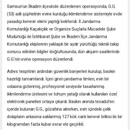
Samsun’un İlkadım ilçesinde düzenlenen operasyonda, G.G.
(53) adlı şüphelinin evine kurduğu iklimlendirme sistemiyle evde
yasadışı kenevir ekimi yaptığı belirlendi. İl Jandarma
Komutanlığı Kaçakçılık ve Organize Suçlarla Mücadele Şube
Müdürlüğü ile İstihbarat Şube ve İlkadım İlçe Jandarma
Komutanlığı ekiplerinin yaklaşık bir aydır yürüttüğü teknik takip
sonucu edinilen bilgiler doğrultusunda, dün akşam saatlerinde
G.G.’nin evine operasyon düzenlendi.
Adres tespitinin ardından güvenlik bariyerleri kurulup, baskın
hazırlığı tamamlandı. İçeri giren jandarma timleri, evin bir
odasına gizlenmiş, profesyonel seviyede tasarlanmış
iklimlendirme ünitesini ve tohum yatağı olarak kullanılan özel
elektronik panelleri ortaya çıkardı. Baskın anında tesadüfen
içeride bulunan G.G., gözaltına alınırken, evin içindeki çelik
dolapların arkasına saklanmış 127 kök canlı kenevir bitkisi ile bir
kilogramdan fazla kubar esrar ele geçirildi.