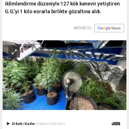
iklimlendirme düzeniyle 127 kök kenevir yetiştiren
G.G.’yi 1 kilo esrarla birlikte gözaltına aldı.
ABONE OL
Erkek
|
Kadın
(Haberi Sesli Oku)