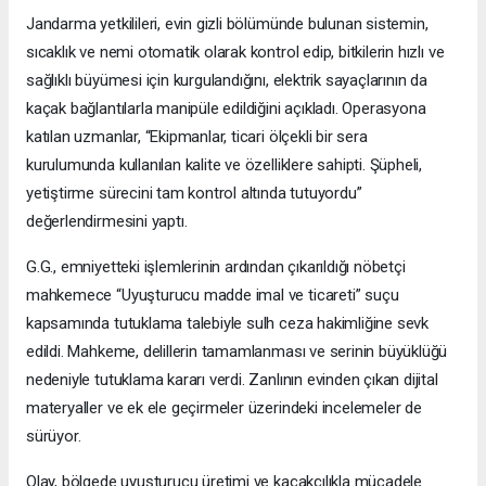
Jandarma yetkilileri, evin gizli bölümünde bulunan sistemin,
sıcaklık ve nemi otomatik olarak kontrol edip, bitkilerin hızlı ve
sağlıklı büyümesi için kurgulandığını, elektrik sayaçlarının da
kaçak bağlantılarla manipüle edildiğini açıkladı. Operasyona
katılan uzmanlar, “Ekipmanlar, ticari ölçekli bir sera
kurulumunda kullanılan kalite ve özelliklere sahipti. Şüpheli,
yetiştirme sürecini tam kontrol altında tutuyordu”
değerlendirmesini yaptı.
G.G., emniyetteki işlemlerinin ardından çıkarıldığı nöbetçi
mahkemece “Uyuşturucu madde imal ve ticareti” suçu
kapsamında tutuklama talebiyle sulh ceza hakimliğine sevk
edildi. Mahkeme, delillerin tamamlanması ve serinin büyüklüğü
nedeniyle tutuklama kararı verdi. Zanlının evinden çıkan dijital
materyaller ve ek ele geçirmeler üzerindeki incelemeler de
sürüyor.
Olay, bölgede uyuşturucu üretimi ve kaçakçılıkla mücadele