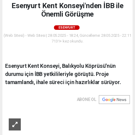
Esenyurt Kent Konseyi'nden İBB ile
Önemli Görüşme
ESENYURT
(Web Sitesi) - Web Sitesi | 28.05.2025 - 18:24, Güncelleme: 28.05.2025 - 22:11
7131+ kez okundu.
Esenyurt Kent Konseyi, Balıkyolu Köprüsü'nün
durumu için İBB yetkilileriyle görüştü. Proje
tamamlandı, ihale süreci için hazırlıklar sürüyor.
ABONE OL