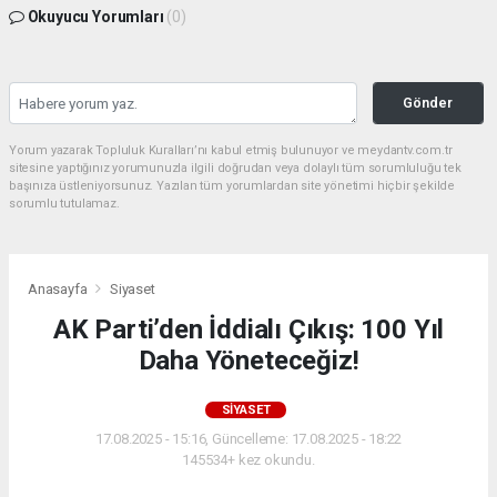
Okuyucu Yorumları
(0)
Gönder
Yorum yazarak Topluluk Kuralları’nı kabul etmiş bulunuyor ve meydantv.com.tr
sitesine yaptığınız yorumunuzla ilgili doğrudan veya dolaylı tüm sorumluluğu tek
başınıza üstleniyorsunuz. Yazılan tüm yorumlardan site yönetimi hiçbir şekilde
sorumlu tutulamaz.
Anasayfa
Siyaset
AK Parti’den İddialı Çıkış: 100 Yıl
Daha Yöneteceğiz!
SIYASET
17.08.2025 - 15:16, Güncelleme: 17.08.2025 - 18:22
145534+ kez okundu.