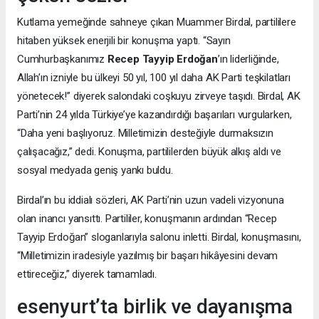
Kutlama yemeğinde sahneye çıkan Muammer Birdal, partililere
hitaben yüksek enerjili bir konuşma yaptı. “Sayın
Cumhurbaşkanımız
Recep Tayyip Erdoğan
’ın liderliğinde,
Allah’ın izniyle bu ülkeyi 50 yıl, 100 yıl daha AK Parti teşkilatları
yönetecek!” diyerek salondaki coşkuyu zirveye taşıdı. Birdal, AK
Parti’nin 24 yılda Türkiye’ye kazandırdığı başarıları vurgularken,
“Daha yeni başlıyoruz. Milletimizin desteğiyle durmaksızın
çalışacağız,” dedi. Konuşma, partililerden büyük alkış aldı ve
sosyal medyada geniş yankı buldu.
Birdal’ın bu iddialı sözleri, AK Parti’nin uzun vadeli vizyonuna
olan inancı yansıttı. Partililer, konuşmanın ardından “Recep
Tayyip Erdoğan” sloganlarıyla salonu inletti. Birdal, konuşmasını,
“Milletimizin iradesiyle yazılmış bir başarı hikâyesini devam
ettireceğiz,” diyerek tamamladı.
esenyurt’ta birlik ve dayanışma