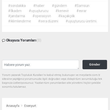
#sondakika
#haber
#gündem
#Samsun
#İlkadım
#uyuşturucu
#kenevir
#esrar
#jandarma
#operasyon
#kaçakçılık
#iklimlendirme
#sera düzeni
#uyuşturucu üretimi.
Okuyucu Yorumları
(0)
Gönder
Yorum yazarak Topluluk Kuralları’nı kabul etmiş bulunuyor ve meydantv.com.tr
sitesine yaptığınız yorumunuzla ilgili doğrudan veya dolaylı tüm sorumluluğu tek
başınıza üstleniyorsunuz. Yazılan tüm yorumlardan site yönetimi hiçbir şekilde
sorumlu tutulamaz.
Anasayfa
Esenyurt