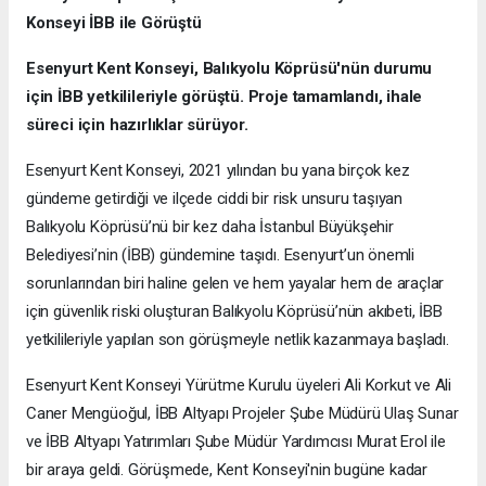
Konseyi İBB ile Görüştü
Esenyurt Kent Konseyi, Balıkyolu Köprüsü'nün durumu
için İBB yetkilileriyle görüştü. Proje tamamlandı, ihale
süreci için hazırlıklar sürüyor.
Esenyurt Kent Konseyi, 2021 yılından bu yana birçok kez
gündeme getirdiği ve ilçede ciddi bir risk unsuru taşıyan
Balıkyolu Köprüsü’nü bir kez daha İstanbul Büyükşehir
Belediyesi’nin (İBB) gündemine taşıdı. Esenyurt’un önemli
sorunlarından biri haline gelen ve hem yayalar hem de araçlar
için güvenlik riski oluşturan Balıkyolu Köprüsü’nün akıbeti, İBB
yetkilileriyle yapılan son görüşmeyle netlik kazanmaya başladı.
Esenyurt Kent Konseyi Yürütme Kurulu üyeleri Ali Korkut ve Ali
Caner Mengüoğul, İBB Altyapı Projeler Şube Müdürü Ulaş Sunar
ve İBB Altyapı Yatırımları Şube Müdür Yardımcısı Murat Erol ile
bir araya geldi. Görüşmede, Kent Konseyi'nin bugüne kadar