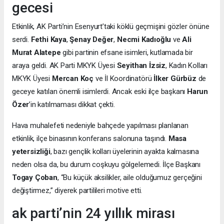
gecesi
Etkinlik, AK Parti’nin Esenyurt’taki köklü geçmişini gözler önüne
serdi.
Fethi Kaya
,
Şenay Değer
,
Necmi Kadıoğlu
ve
Ali
Murat Alatepe
gibi partinin efsane isimleri, kutlamada bir
araya geldi. AK Parti MKYK Üyesi
Seyithan İzsiz
, Kadın Kolları
MKYK Üyesi
Mercan Koç
ve İl Koordinatörü
İlker Gürbüz
de
geceye katılan önemli isimlerdi. Ancak eski ilçe başkanı
Harun
Özer
’in katılmaması dikkat çekti.
Hava muhalefeti nedeniyle bahçede yapılması planlanan
etkinlik, ilçe binasının konferans salonuna taşındı.
Masa
yetersizliği
, bazı gençlik kolları üyelerinin ayakta kalmasına
neden olsa da, bu durum coşkuyu gölgelemedi. İlçe Başkanı
Togay Çoban
, “Bu küçük aksilikler, aile olduğumuz gerçeğini
değiştirmez,” diyerek partilileri motive etti.
ak parti’nin 24 yıllık mirası