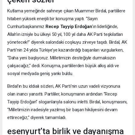
Kutlama yemeğinde sahneye çıkan Muammer Birdal, partililere
hitaben yüksek enerjili bir konuşma yaptı. “Sayın
Cumhurbaşkanımız
Recep Tayyip Erdoğan
’ın liderliğinde,
Allah’ın izniyle bu ülkeyi 50 yıl, 100 yıl daha AK Parti teşkilatları
yönetecek!” diyerek salondaki coşkuyu zirveye taşıdı. Birdal, AK
Parti’nin 24 yılda Türkiye’ye kazandırdığı başarıları vurgularken,
“Daha yeni başlıyoruz. Milletimizin desteğiyle durmaksızın
çalışacağız,” dedi. Konuşma, partililerden büyük alkış aldı ve
sosyal medyada geniş yankı buldu.
Birdal’ın bu iddialı sözleri, AK Parti’nin uzun vadeli vizyonuna
olan inancı yansıttı. Partililer, konuşmanın ardından “Recep
Tayyip Erdoğan” sloganlarıyla salonu inletti. Birdal, konuşmasını,
“Milletimizin iradesiyle yazılmış bir başarı hikâyesini devam
ettireceğiz,” diyerek tamamladı.
esenyurt’ta birlik ve dayanışma