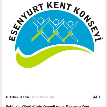
Erkek
|
Kadın
(Haberi Sesli Oku)
Balıkyolu Köprüsü İçin Önemli Adım: Esenyurt Kent