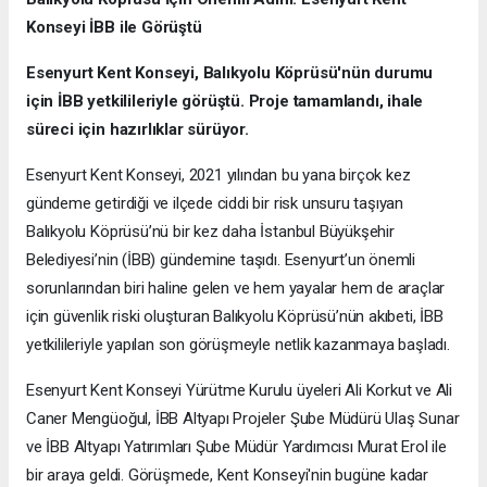
Konseyi İBB ile Görüştü
Esenyurt Kent Konseyi, Balıkyolu Köprüsü'nün durumu
için İBB yetkilileriyle görüştü. Proje tamamlandı, ihale
süreci için hazırlıklar sürüyor.
Esenyurt Kent Konseyi, 2021 yılından bu yana birçok kez
gündeme getirdiği ve ilçede ciddi bir risk unsuru taşıyan
Balıkyolu Köprüsü’nü bir kez daha İstanbul Büyükşehir
Belediyesi’nin (İBB) gündemine taşıdı. Esenyurt’un önemli
sorunlarından biri haline gelen ve hem yayalar hem de araçlar
için güvenlik riski oluşturan Balıkyolu Köprüsü’nün akıbeti, İBB
yetkilileriyle yapılan son görüşmeyle netlik kazanmaya başladı.
Esenyurt Kent Konseyi Yürütme Kurulu üyeleri Ali Korkut ve Ali
Caner Mengüoğul, İBB Altyapı Projeler Şube Müdürü Ulaş Sunar
ve İBB Altyapı Yatırımları Şube Müdür Yardımcısı Murat Erol ile
bir araya geldi. Görüşmede, Kent Konseyi'nin bugüne kadar