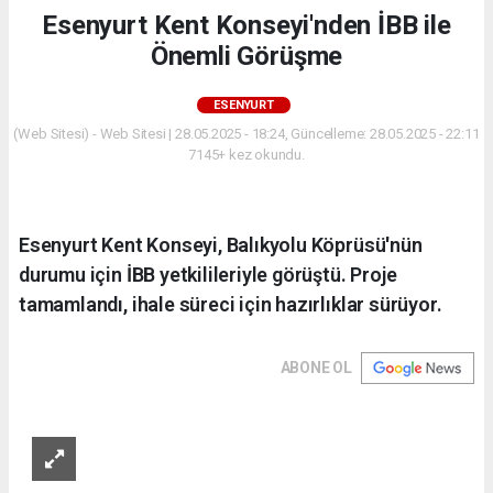
Esenyurt Kent Konseyi'nden İBB ile
Önemli Görüşme
ESENYURT
(Web Sitesi) - Web Sitesi | 28.05.2025 - 18:24, Güncelleme: 28.05.2025 - 22:11
7145+ kez okundu.
Esenyurt Kent Konseyi, Balıkyolu Köprüsü'nün
durumu için İBB yetkilileriyle görüştü. Proje
tamamlandı, ihale süreci için hazırlıklar sürüyor.
ABONE OL