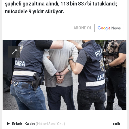
şüpheli gözaltına alındı, 113 bin 837’si tutuklandı;
mücadele 9 yıldır sürüyor.
ABONE OL
Erkek
|
Kadın
(Haberi Sesli Oku)