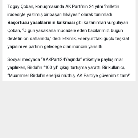
Togay Çoban, konuşmasında AK Parti’nin 24 yılını “milletin
iradesiyle yazılmış bir başarı hikâyesi” olarak tanımladı.
Başörtüsü yasaklarının kalkması
gibi kazanımları vurgulayan
Çoban, “O gün yasaklarla mücadele eden bacılarımız, bugün
devletin ön saflarında,” dedi. Etkinlik, Esenyurt’taki güçlü teşkilat
yapısını ve partinin geleceğe olan inancını yansıttı.
Sosyal medyada “#AKParti24Yaşında” etiketiyle paylaşımlar
yapılırken, Birdal’ın “100 yıl” çıkışı tartışma yarattı. Bir kullanıcı,
“Muammer Birdal’ın enerjisi müthiş, AK Parti’ye güvenimiz tam!”
derken, bir diğeri, “100 yıl iddialı, ama millet desteklerse neden
olmasın?” yorumunu yaptı.
#AK Parti
#Esenyurt
#Muammer Birdal
#Togay Çoban
#24. yıl kutlaması