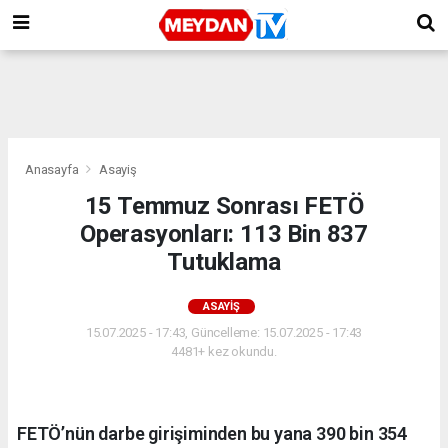
Anasayfa
Asayiş
15 Temmuz Sonrası FETÖ
Operasyonları: 113 Bin 837
Tutuklama
ASAYIŞ
15.07.2025 - 17:43, Güncelleme: 15.07.2025 - 17:43
4481+ kez okundu.
FETÖ’nün darbe girişiminden bu yana 390 bin 354