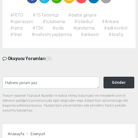
#FETÖ
#15 Temmuz
#darbe girişimi
#operasyon
#tutuklama
#İstanbul
#Ankara
#İzmir
#TSK
#polis
#jandarma
#adli kontrol
#firari
#mahrem yapılanma
#ankesör
#itirafçı
Okuyucu Yorumları
(0)
Gönder
Yorum yazarak Topluluk Kuralları’nı kabul etmiş bulunuyor ve meydantv.com.tr
sitesine yaptığınız yorumunuzla ilgili doğrudan veya dolaylı tüm sorumluluğu tek
başınıza üstleniyorsunuz. Yazılan tüm yorumlardan site yönetimi hiçbir şekilde
sorumlu tutulamaz.
Anasayfa
Esenyurt