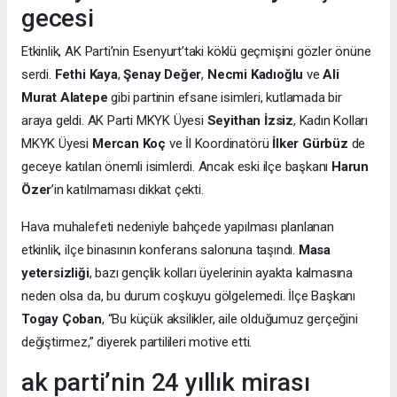
gecesi
Etkinlik, AK Parti’nin Esenyurt’taki köklü geçmişini gözler önüne
serdi.
Fethi Kaya
,
Şenay Değer
,
Necmi Kadıoğlu
ve
Ali
Murat Alatepe
gibi partinin efsane isimleri, kutlamada bir
araya geldi. AK Parti MKYK Üyesi
Seyithan İzsiz
, Kadın Kolları
MKYK Üyesi
Mercan Koç
ve İl Koordinatörü
İlker Gürbüz
de
geceye katılan önemli isimlerdi. Ancak eski ilçe başkanı
Harun
Özer
’in katılmaması dikkat çekti.
Hava muhalefeti nedeniyle bahçede yapılması planlanan
etkinlik, ilçe binasının konferans salonuna taşındı.
Masa
yetersizliği
, bazı gençlik kolları üyelerinin ayakta kalmasına
neden olsa da, bu durum coşkuyu gölgelemedi. İlçe Başkanı
Togay Çoban
, “Bu küçük aksilikler, aile olduğumuz gerçeğini
değiştirmez,” diyerek partilileri motive etti.
ak parti’nin 24 yıllık mirası