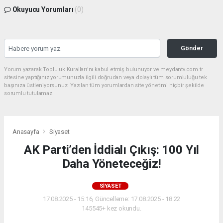
Okuyucu Yorumları
(0)
Gönder
Yorum yazarak Topluluk Kuralları’nı kabul etmiş bulunuyor ve meydantv.com.tr
sitesine yaptığınız yorumunuzla ilgili doğrudan veya dolaylı tüm sorumluluğu tek
başınıza üstleniyorsunuz. Yazılan tüm yorumlardan site yönetimi hiçbir şekilde
sorumlu tutulamaz.
Anasayfa
Siyaset
AK Parti’den İddialı Çıkış: 100 Yıl
Daha Yöneteceğiz!
SIYASET
17.08.2025 - 15:16, Güncelleme: 17.08.2025 - 18:22
145545+ kez okundu.