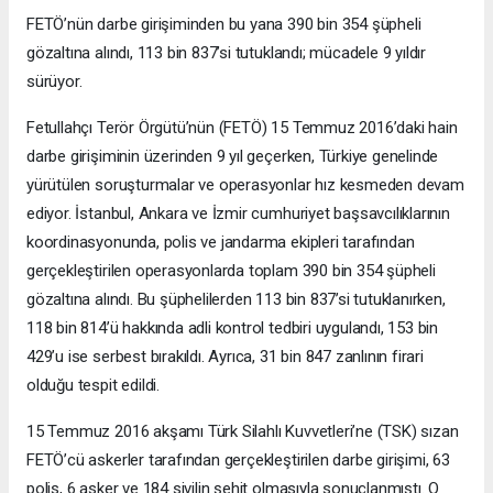
FETÖ’nün darbe girişiminden bu yana 390 bin 354 şüpheli
gözaltına alındı, 113 bin 837’si tutuklandı; mücadele 9 yıldır
sürüyor.
Fetullahçı Terör Örgütü’nün (FETÖ) 15 Temmuz 2016’daki hain
darbe girişiminin üzerinden 9 yıl geçerken, Türkiye genelinde
yürütülen soruşturmalar ve operasyonlar hız kesmeden devam
ediyor. İstanbul, Ankara ve İzmir cumhuriyet başsavcılıklarının
koordinasyonunda, polis ve jandarma ekipleri tarafından
gerçekleştirilen operasyonlarda toplam 390 bin 354 şüpheli
gözaltına alındı. Bu şüphelilerden 113 bin 837’si tutuklanırken,
118 bin 814’ü hakkında adli kontrol tedbiri uygulandı, 153 bin
429’u ise serbest bırakıldı. Ayrıca, 31 bin 847 zanlının firari
olduğu tespit edildi.
15 Temmuz 2016 akşamı Türk Silahlı Kuvvetleri’ne (TSK) sızan
FETÖ’cü askerler tarafından gerçekleştirilen darbe girişimi, 63
polis, 6 asker ve 184 sivilin şehit olmasıyla sonuçlanmıştı. O