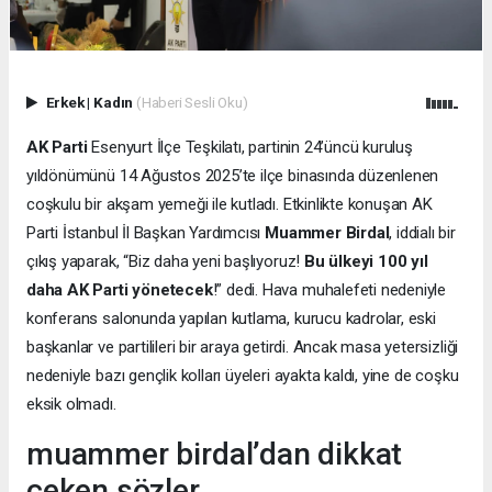
Erkek
|
Kadın
(Haberi Sesli Oku)
AK Parti
Esenyurt İlçe Teşkilatı, partinin 24’üncü kuruluş
yıldönümünü 14 Ağustos 2025’te ilçe binasında düzenlenen
coşkulu bir akşam yemeği ile kutladı. Etkinlikte konuşan AK
Parti İstanbul İl Başkan Yardımcısı
Muammer Birdal
, iddialı bir
çıkış yaparak, “Biz daha yeni başlıyoruz!
Bu ülkeyi 100 yıl
daha AK Parti yönetecek
!” dedi. Hava muhalefeti nedeniyle
konferans salonunda yapılan kutlama, kurucu kadrolar, eski
başkanlar ve partilileri bir araya getirdi. Ancak masa yetersizliği
nedeniyle bazı gençlik kolları üyeleri ayakta kaldı, yine de coşku
eksik olmadı.
muammer birdal’dan dikkat
çeken sözler