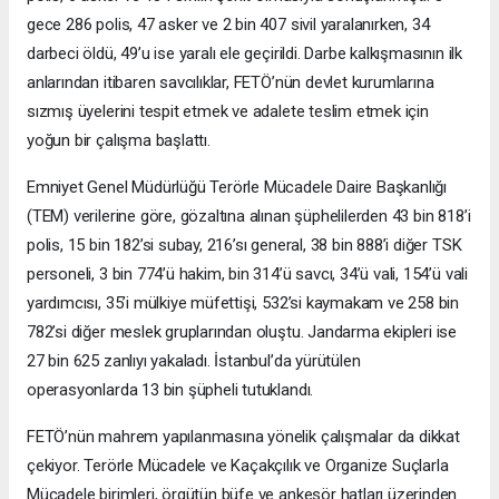
gece 286 polis, 47 asker ve 2 bin 407 sivil yaralanırken, 34
darbeci öldü, 49’u ise yaralı ele geçirildi. Darbe kalkışmasının ilk
anlarından itibaren savcılıklar, FETÖ’nün devlet kurumlarına
sızmış üyelerini tespit etmek ve adalete teslim etmek için
yoğun bir çalışma başlattı.
Emniyet Genel Müdürlüğü Terörle Mücadele Daire Başkanlığı
(TEM) verilerine göre, gözaltına alınan şüphelilerden 43 bin 818’i
polis, 15 bin 182’si subay, 216’sı general, 38 bin 888’i diğer TSK
personeli, 3 bin 774’ü hakim, bin 314’ü savcı, 34’ü vali, 154’ü vali
yardımcısı, 35’i mülkiye müfettişi, 532’si kaymakam ve 258 bin
782’si diğer meslek gruplarından oluştu. Jandarma ekipleri ise
27 bin 625 zanlıyı yakaladı. İstanbul’da yürütülen
operasyonlarda 13 bin şüpheli tutuklandı.
FETÖ’nün mahrem yapılanmasına yönelik çalışmalar da dikkat
çekiyor. Terörle Mücadele ve Kaçakçılık ve Organize Suçlarla
Mücadele birimleri, örgütün büfe ve ankesör hatları üzerinden