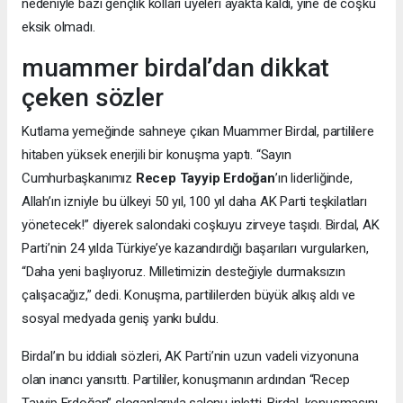
nedeniyle bazı gençlik kolları üyeleri ayakta kaldı, yine de coşku
eksik olmadı.
muammer birdal’dan dikkat
çeken sözler
Kutlama yemeğinde sahneye çıkan Muammer Birdal, partililere
hitaben yüksek enerjili bir konuşma yaptı. “Sayın
Cumhurbaşkanımız
Recep Tayyip Erdoğan
’ın liderliğinde,
Allah’ın izniyle bu ülkeyi 50 yıl, 100 yıl daha AK Parti teşkilatları
yönetecek!” diyerek salondaki coşkuyu zirveye taşıdı. Birdal, AK
Parti’nin 24 yılda Türkiye’ye kazandırdığı başarıları vurgularken,
“Daha yeni başlıyoruz. Milletimizin desteğiyle durmaksızın
çalışacağız,” dedi. Konuşma, partililerden büyük alkış aldı ve
sosyal medyada geniş yankı buldu.
Birdal’ın bu iddialı sözleri, AK Parti’nin uzun vadeli vizyonuna
olan inancı yansıttı. Partililer, konuşmanın ardından “Recep
Tayyip Erdoğan” sloganlarıyla salonu inletti. Birdal, konuşmasını,