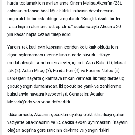
hurda toplamak için ayrılan anne Sinem Melisa Akcan’ın (28),
salonun ortasına bıraktığı elektrikli ısıtıcının devrilmesinin
öngörülebilir bir risk olduğu vurgulandı. “Bilinçli taksirle birden
fazla kişinin ölümüne sebep olma” suçlamasıyla Akcan’a 20
yıla kadar hapis cezası talep edildi.
Yangın, tek katlı evin kapısının içeriden kolu kırık olduğu için
dışarı açılamaması üzerine kısa sürede büyüdü. İtfaiye
müdahalesiyle söndürülen alevler, içeride Aras Bulut (1), Masal
Işık (2), Aslan Miraç (3), Funda Peri (4) ve Fadime Nefes (5)
kardeşleri hayatta çıkarmaya imkân vermedi. İlk tespitlerde üç
çocuk yangın dumanından, iki çocuk ise yanık ve zehirlenme
bulgularıyla hayatını kaybetmişti. Cenazeler, Acarlar
Mezarlığı’nda yan yana defnedildi.
İddianamede, Akcan’ın çocukları uyutup elektrikli ısıtıcıyı çalışır
vaziyette bırakmasının ve 25 dakika evden ayrılmasının, “hayatın
olağan akışı”na göre ısıtıcının devirme ve yangın riskini