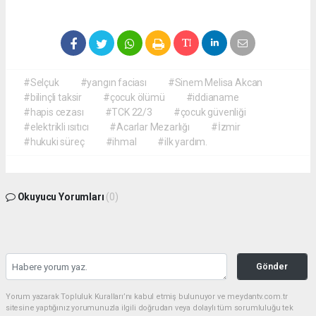
#Selçuk
#yangın faciası
#Sinem Melisa Akcan
#bilinçli taksir
#çocuk ölümü
#iddianame
#hapis cezası
#TCK 22/3
#çocuk güvenliği
#elektrikli ısıtıcı
#Acarlar Mezarlığı
#İzmir
#hukuki süreç
#ihmal
#ilk yardım.
Okuyucu Yorumları
(0)
Gönder
Yorum yazarak Topluluk Kuralları’nı kabul etmiş bulunuyor ve meydantv.com.tr
sitesine yaptığınız yorumunuzla ilgili doğrudan veya dolaylı tüm sorumluluğu tek