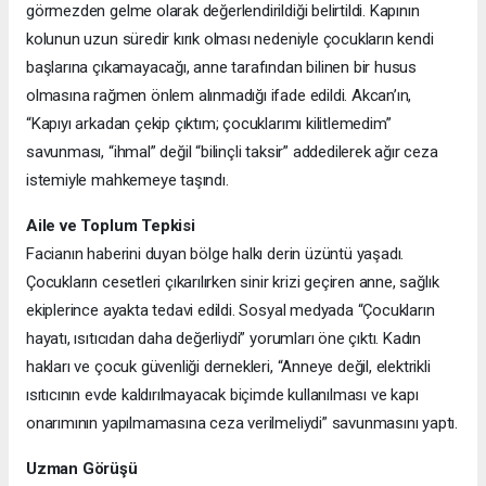
görmezden gelme olarak değerlendirildiği belirtildi. Kapının
kolunun uzun süredir kırık olması nedeniyle çocukların kendi
başlarına çıkamayacağı, anne tarafından bilinen bir husus
olmasına rağmen önlem alınmadığı ifade edildi. Akcan’ın,
“Kapıyı arkadan çekip çıktım; çocuklarımı kilitlemedim”
savunması, “ihmal” değil “bilinçli taksir” addedilerek ağır ceza
istemiyle mahkemeye taşındı.
Aile ve Toplum Tepkisi
Facianın haberini duyan bölge halkı derin üzüntü yaşadı.
Çocukların cesetleri çıkarılırken sinir krizi geçiren anne, sağlık
ekiplerince ayakta tedavi edildi. Sosyal medyada “Çocukların
hayatı, ısıtıcıdan daha değerliydi” yorumları öne çıktı. Kadın
hakları ve çocuk güvenliği dernekleri, “Anneye değil, elektrikli
ısıtıcının evde kaldırılmayacak biçimde kullanılması ve kapı
onarımının yapılmamasına ceza verilmeliydi” savunmasını yaptı.
Uzman Görüşü