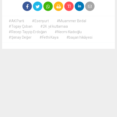
#AK Parti
#Esenyurt
#Muammer Birdal
#Togay Çoban
#24. yıl kutlaması
#Recep Tayyip Erdoğan
#Necmi Kadıoğlu
#Şenay Değer
#Fethi Kaya
#başarı hikâyesi
Okuyucu Yorumları
(0)
Gönder
Yorum yazarak Topluluk Kuralları’nı kabul etmiş bulunuyor ve meydantv.com.tr
sitesine yaptığınız yorumunuzla ilgili doğrudan veya dolaylı tüm sorumluluğu tek
başınıza üstleniyorsunuz. Yazılan tüm yorumlardan site yönetimi hiçbir şekilde
sorumlu tutulamaz.