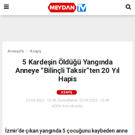
Anasayfa
Asayiş
5 Kardeşin Öldüğü Yangında
Anneye “Bilinçli Taksir”ten 20 Yıl
Hapis
ASAYIŞ
25.04.2025 - 15:49, Güncelleme: 25.04.2025 - 15:49
4233+ kez okundu.
İzmir’de çıkan yangında 5 çocuğunu kaybeden anne