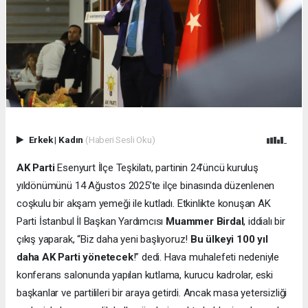
Erkek
|
Kadın
(Haberi Sesli Oku)
AK Parti
Esenyurt İlçe Teşkilatı, partinin 24’üncü kuruluş
yıldönümünü 14 Ağustos 2025’te ilçe binasında düzenlenen
coşkulu bir akşam yemeği ile kutladı. Etkinlikte konuşan AK
Parti İstanbul İl Başkan Yardımcısı
Muammer Birdal
, iddialı bir
çıkış yaparak, “Biz daha yeni başlıyoruz!
Bu ülkeyi 100 yıl
daha AK Parti yönetecek
!” dedi. Hava muhalefeti nedeniyle
konferans salonunda yapılan kutlama, kurucu kadrolar, eski
başkanlar ve partilileri bir araya getirdi. Ancak masa yetersizliği