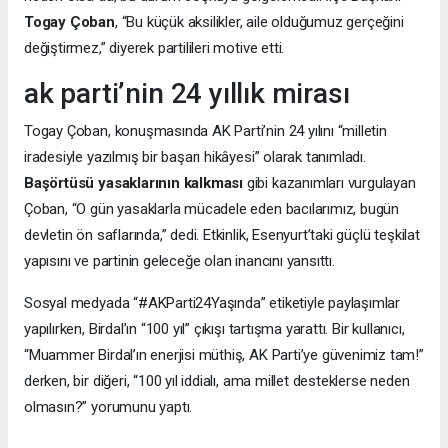
Togay Çoban
, “Bu küçük aksilikler, aile olduğumuz gerçeğini
değiştirmez,” diyerek partilileri motive etti.
ak parti’nin 24 yıllık mirası
Togay Çoban, konuşmasında AK Parti’nin 24 yılını “milletin
iradesiyle yazılmış bir başarı hikâyesi” olarak tanımladı.
Başörtüsü yasaklarının kalkması
gibi kazanımları vurgulayan
Çoban, “O gün yasaklarla mücadele eden bacılarımız, bugün
devletin ön saflarında,” dedi. Etkinlik, Esenyurt’taki güçlü teşkilat
yapısını ve partinin geleceğe olan inancını yansıttı.
Sosyal medyada “#AKParti24Yaşında” etiketiyle paylaşımlar
yapılırken, Birdal’ın “100 yıl” çıkışı tartışma yarattı. Bir kullanıcı,
“Muammer Birdal’ın enerjisi müthiş, AK Parti’ye güvenimiz tam!”
derken, bir diğeri, “100 yıl iddialı, ama millet desteklerse neden
olmasın?” yorumunu yaptı.