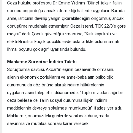
Ceza hukuku profesörü Dr. Emine Yıldırım, “Bilinçli taksir, failin
sonucu öngördüğü ancak istemediği hallerde uygulanır. Burada
anne, ısıtıcının devrilip yangın çıkarabileceğini öngörmüş ancak
dönüşüme müdahale etmemiştir. Ceza istemi, TCK 22/3’e göre
meşru” dedi. Çocuk güvenliği uzmanı ise, “Kırık kapı kolu ve
elektrikli ısıtıcı, küçük çocuklu evde asla birlikte bulunmamalı.
İhmal boyutu çok ağır” uyarısında bulundu.
Mahkeme Süreci ve İndirim Talebi
Soruşturma savcısı, Akcan’ın eşinin cezaevinde olmasını,
ailenin ekonomik zorluklarını ve anne-babaların psikolojik
durumunu da göz önüne alarak indirim hükümlerinin
uygulanmasını talep etti. İddianamede, “Toplum vicdanı ağır bir
ceza beklese de, failin sosyal durumuna ilişkin indirim
maddelerinin devreye sokulması mümkündür” ifadesi yer aldı.
Mahkeme, önümüzdeki günlerde yapılacak duruşmada
savunma ve mütalaa sonrası karar verecek.