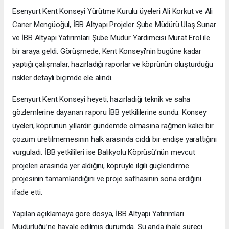
Esenyurt Kent Konseyi Yürütme Kurulu üyeleri Ali Korkut ve Ali
Caner Mengüoğul, İBB Altyapı Projeler Şube Müdürü Ulaş Sunar
ve İBB Altyapı Yatırımları Şube Müdür Yardımcısı Murat Erol ile
bir araya geldi. Görüşmede, Kent Konseyi'nin bugüne kadar
yaptığı çalışmalar, hazırladığı raporlar ve köprünün oluşturduğu
riskler detaylı biçimde ele alındı.
Esenyurt Kent Konseyi heyeti, hazırladığı teknik ve saha
gözlemlerine dayanan raporu İBB yetkililerine sundu. Konsey
üyeleri, köprünün yıllardır gündemde olmasına rağmen kalıcı bir
çözüm üretilmemesinin halk arasında ciddi bir endişe yarattığını
vurguladı. İBB yetkilileri ise Balıkyolu Köprüsü’nün mevcut
projeleri arasında yer aldığını, köprüyle ilgili güçlendirme
projesinin tamamlandığını ve proje safhasının sona erdiğini
ifade etti.
Yapılan açıklamaya göre dosya, İBB Altyapı Yatırımları
Müdürlüğü’ne havale edilmiş durumda. Şu anda ihale süreci