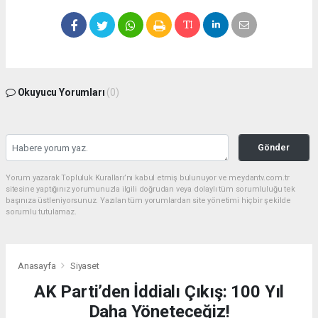
Okuyucu Yorumları
(0)
Gönder
Yorum yazarak Topluluk Kuralları’nı kabul etmiş bulunuyor ve meydantv.com.tr
sitesine yaptığınız yorumunuzla ilgili doğrudan veya dolaylı tüm sorumluluğu tek
başınıza üstleniyorsunuz. Yazılan tüm yorumlardan site yönetimi hiçbir şekilde
sorumlu tutulamaz.
Anasayfa
Siyaset
AK Parti’den İddialı Çıkış: 100 Yıl
Daha Yöneteceğiz!