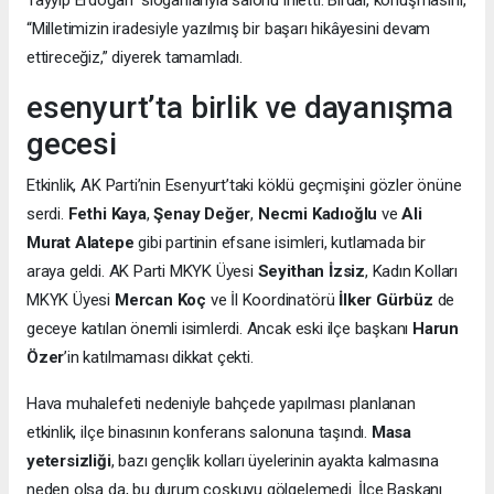
“Milletimizin iradesiyle yazılmış bir başarı hikâyesini devam
ettireceğiz,” diyerek tamamladı.
esenyurt’ta birlik ve dayanışma
gecesi
Etkinlik, AK Parti’nin Esenyurt’taki köklü geçmişini gözler önüne
serdi.
Fethi Kaya
,
Şenay Değer
,
Necmi Kadıoğlu
ve
Ali
Murat Alatepe
gibi partinin efsane isimleri, kutlamada bir
araya geldi. AK Parti MKYK Üyesi
Seyithan İzsiz
, Kadın Kolları
MKYK Üyesi
Mercan Koç
ve İl Koordinatörü
İlker Gürbüz
de
geceye katılan önemli isimlerdi. Ancak eski ilçe başkanı
Harun
Özer
’in katılmaması dikkat çekti.
Hava muhalefeti nedeniyle bahçede yapılması planlanan
etkinlik, ilçe binasının konferans salonuna taşındı.
Masa
yetersizliği
, bazı gençlik kolları üyelerinin ayakta kalmasına
neden olsa da, bu durum coşkuyu gölgelemedi. İlçe Başkanı