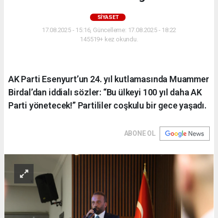
SIYASET
17.08.2025 - 15:16, Güncelleme: 17.08.2025 - 18:22
145519+ kez okundu.
AK Parti Esenyurt’un 24. yıl kutlamasında Muammer
Birdal’dan iddialı sözler: “Bu ülkeyi 100 yıl daha AK
Parti yönetecek!” Partililer coşkulu bir gece yaşadı.
ABONE OL