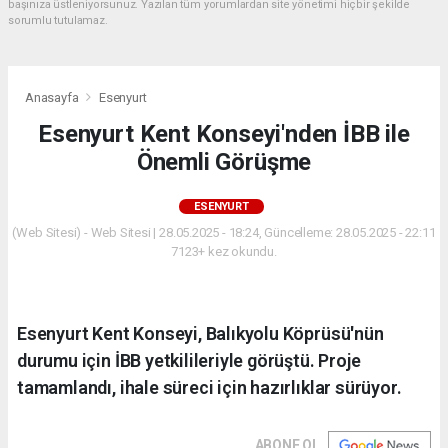
başınıza üstleniyorsunuz. Yazılan tüm yorumlardan site yönetimi hiçbir şekilde
sorumlu tutulamaz.
Anasayfa
Esenyurt
Esenyurt Kent Konseyi'nden İBB ile
Önemli Görüşme
ESENYURT
(Web Sitesi) - Web Sitesi | 28.05.2025 - 18:24, Güncelleme: 28.05.2025 - 22:11
7123+ kez okundu.
Esenyurt Kent Konseyi, Balıkyolu Köprüsü'nün
durumu için İBB yetkilileriyle görüştü. Proje
tamamlandı, ihale süreci için hazırlıklar sürüyor.
ABONE OL