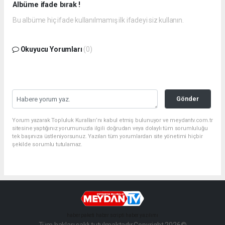
Albüme ifade bırak !
Bu albüme hiç ifade kullanılmamış ilk ifadeyi siz kullanın.
Okuyucu Yorumları
(0)
Gönder
Yorum yazarak Topluluk Kuralları’nı kabul etmiş bulunuyor ve meydantv.com.tr
sitesine yaptığınız yorumunuzla ilgili doğrudan veya dolaylı tüm sorumluluğu
tek başınıza üstleniyorsunuz. Yazılan tüm yorumlardan site yönetimi hiçbir
şekilde sorumlu tutulamaz.
haber paketi
haber scripti
haber yazılımı
Tüm hakları saklı tutulmaktadır.Copyright 2026©