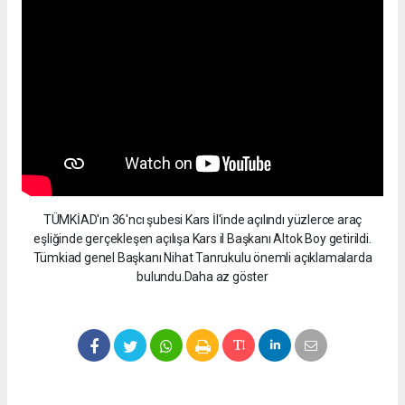
TÜMKİAD'ın 36'ncı şubesi Kars İl'inde açılındı yüzlerce araç
eşliğinde gerçekleşen açılışa Kars il Başkanı Altok Boy getirildi.
Tümkiad genel Başkanı Nihat Tanrukulu önemli açıklamalarda
bulundu.Daha az göster