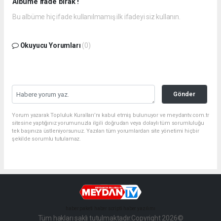
Albüme ifade bırak !
Bu albüme hiç ifade kullanılmamış ilk ifadeyi siz kullanın.
Okuyucu Yorumları
(0)
Gönder
Yorum yazarak Topluluk Kuralları’nı kabul etmiş bulunuyor ve meydantv.com.tr
sitesine yaptığınız yorumunuzla ilgili doğrudan veya dolaylı tüm sorumluluğu
tek başınıza üstleniyorsunuz. Yazılan tüm yorumlardan site yönetimi hiçbir
şekilde sorumlu tutulamaz.
haber paketi
haber scripti
haber yazılımı
Tüm hakları saklı tutulmaktadır.Copyright 2026©