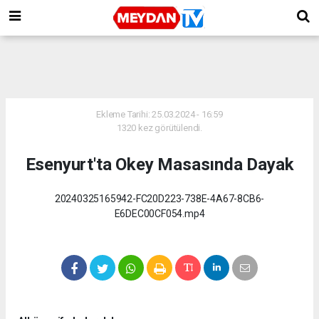
Ekleme Tarihi: 25.03.2024 - 16:59
1320 kez görütülendi.
Esenyurt'ta Okey Masasında Dayak
20240325165942-FC20D223-738E-4A67-8CB6-
E6DEC00CF054.mp4