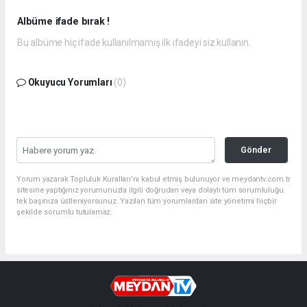
Albüme ifade bırak !
Bu albüme hiç ifade kullanılmamış ilk ifadeyi siz kullanın.
Okuyucu Yorumları
(0)
Gönder
Yorum yazarak Topluluk Kuralları’nı kabul etmiş bulunuyor ve meydantv.com.tr
sitesine yaptığınız yorumunuzla ilgili doğrudan veya dolaylı tüm sorumluluğu
tek başınıza üstleniyorsunuz. Yazılan tüm yorumlardan site yönetimi hiçbir
şekilde sorumlu tutulamaz.