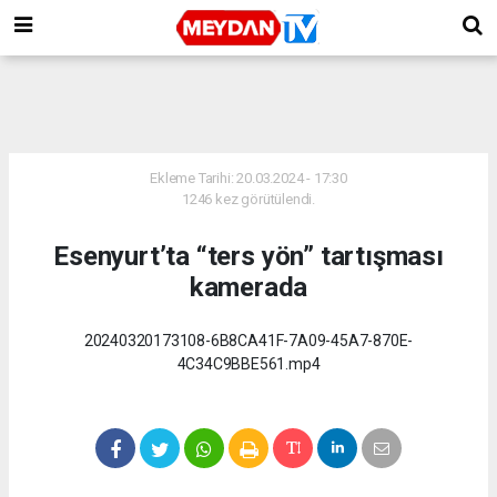
Ekleme Tarihi: 20.03.2024 - 17:30
1246 kez görütülendi.
Esenyurt’ta “ters yön” tartışması
kamerada
20240320173108-6B8CA41F-7A09-45A7-870E-
4C34C9BBE561.mp4