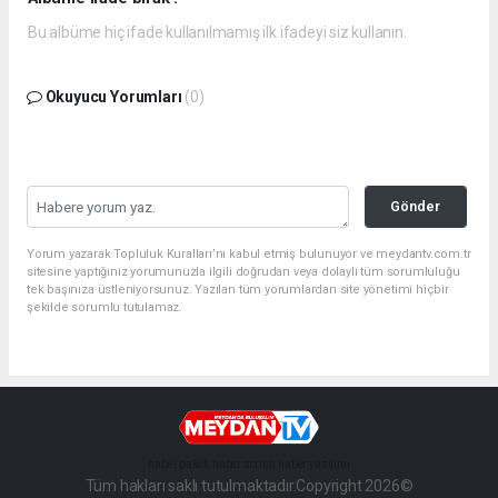
Bu albüme hiç ifade kullanılmamış ilk ifadeyi siz kullanın.
Okuyucu Yorumları
(0)
Gönder
Yorum yazarak Topluluk Kuralları’nı kabul etmiş bulunuyor ve meydantv.com.tr
sitesine yaptığınız yorumunuzla ilgili doğrudan veya dolaylı tüm sorumluluğu
tek başınıza üstleniyorsunuz. Yazılan tüm yorumlardan site yönetimi hiçbir
şekilde sorumlu tutulamaz.
haber paketi
haber scripti
haber yazılımı
Tüm hakları saklı tutulmaktadır.Copyright 2026©