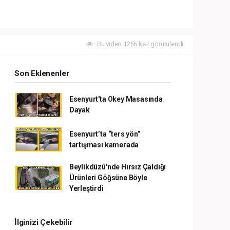
Bu video 1256 kez görütülendi.
Son Eklenenler
Esenyurt'ta Okey Masasında
Dayak
Esenyurt’ta “ters yön”
tartışması kamerada
Beylikdüzü'nde Hırsız Çaldığı
Ürünleri Göğsüne Böyle
Yerleştirdi
İlginizi Çekebilir