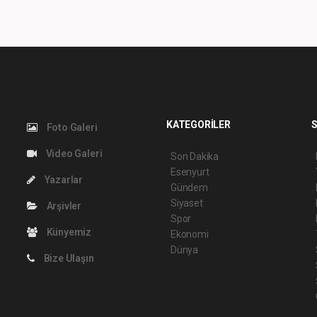
KATEGORİLER
S
Foto Galeri
Video Galeri
Son Dakika
Esenyurt
Yazarlar
Gündem
Siyaset
Arşivler
Spor
Künyemiz
Ekonomi
Dünya
Bize Ulaşın