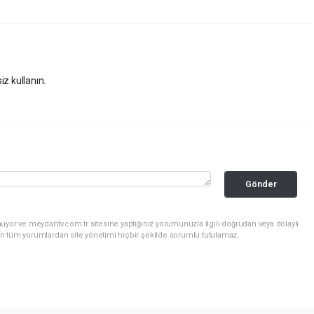
iz kullanın.
Gönder
uyor ve meydantv.com.tr sitesine yaptığınız yorumunuzla ilgili doğrudan veya dolaylı
n tüm yorumlardan site yönetimi hiçbir şekilde sorumlu tutulamaz.