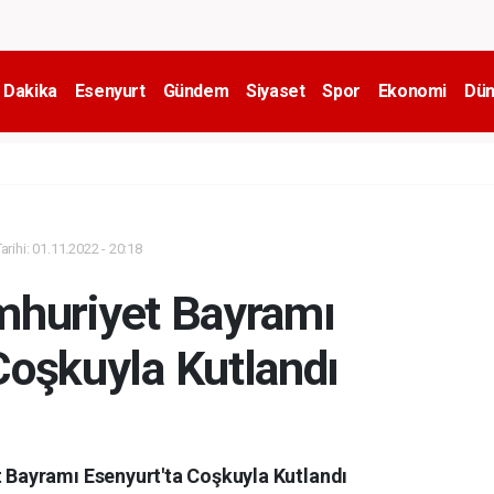
 Dakika
Esenyurt
Gündem
Siyaset
Spor
Ekonomi
Dün
rihi: 01.11.2022 - 20:18
huriyet Bayramı
Coşkuyla Kutlandı
 Bayramı Esenyurt'ta Coşkuyla Kutlandı