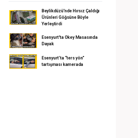
Beylikdüzü'nde Hırsız Çaldığı
Ürünleri Göğsüne Böyle
Yerleştirdi
Esenyurt'ta Okey Masasında
Dayak
Esenyurt’ta “ters yön”
tartışması kamerada