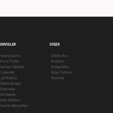
ERVİSLER
DİĞER
Hava Durumu
Sitede Ara
Yol ve Trafik
Anketler
Namaz Vakitleri
Biyografiler
Eczaneler
Rüya Tabirleri
Lig Fikstürü
Astroloji
Tarihte Bugün
Sinemalar
Seri İlanlar
Şehir Rehberi
Gazete Manşetleri