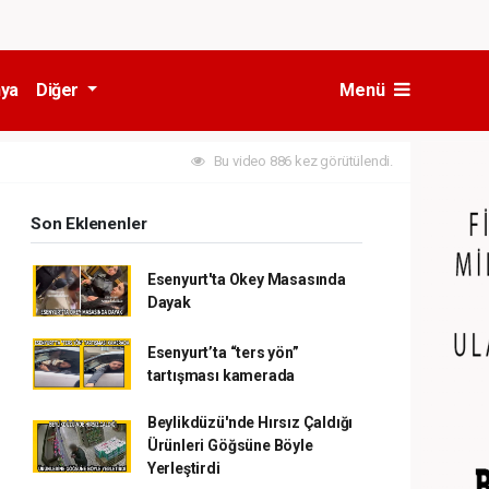
ya
Diğer
Menü
Bu video 886 kez görütülendi.
Son Eklenenler
Esenyurt'ta Okey Masasında
Dayak
Esenyurt’ta “ters yön”
tartışması kamerada
Beylikdüzü'nde Hırsız Çaldığı
Ürünleri Göğsüne Böyle
Yerleştirdi