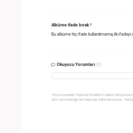
Albüme ifade bırak !
Bu albüme hiç ifade kullanılmamış ilk ifadeyi s
Okuyucu Yorumları
(0)
Yorum yazarak Topluluk Kuralları’nı kabul etmiş bulun
tüm sorumluluğu tek başınıza üstleniyorsunuz. Yazıla