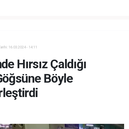
rihi: 16.03.2024 - 14:11
de Hırsız Çaldığı
 Göğsüne Böyle
leştirdi