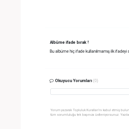
Albüme ifade bırak !
Bu albüme hiç ifade kullanılmamış ilk ifadeyi s
Okuyucu Yorumları
(0)
Yorum yazarak Topluluk Kuralları’nı kabul etmiş bulun
tüm sorumluluğu tek başınıza üstleniyorsunuz. Yazıla