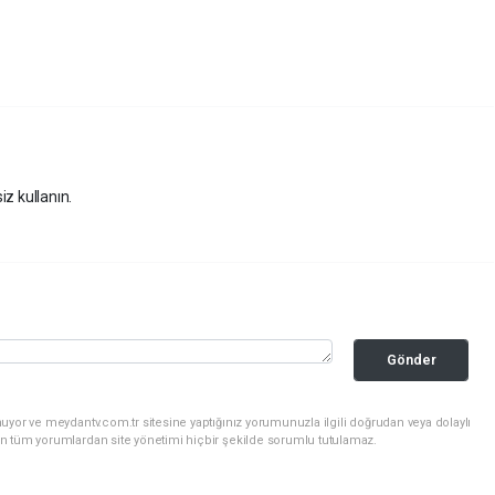
iz kullanın.
Gönder
uyor ve meydantv.com.tr sitesine yaptığınız yorumunuzla ilgili doğrudan veya dolaylı
n tüm yorumlardan site yönetimi hiçbir şekilde sorumlu tutulamaz.