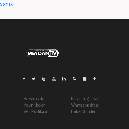
Sonraki
Pro-0.065
Hakkımızda
Kullanım Şartları
Yayın İlkeleri
Whatsapp İhbar
Veri Politikası
Haber Gönder