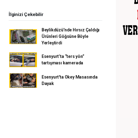
İlginizi Çekebilir
Beylikdüzü'nde Hırsız Çaldığı
Ürünleri Göğsüne Böyle
Yerleştirdi
Esenyurt’ta “ters yön”
tartışması kamerada
Esenyurt'ta Okey Masasında
Dayak