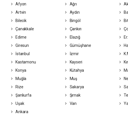
Afyon
Ağrı
Ak
Artvin
Aydın
Ba
Bilecik
Bingöl
Bit
Çanakkale
Çankırı
Ç
Edirne
Elazığ
Er
Giresun
Gümüşhane
Ha
İstanbul
İzmir
K.
Kastamonu
Kayseri
Kı
Konya
Kütahya
Ma
Muğla
Muş
Ne
Rize
Sakarya
S
Şanlıurfa
Şırnak
Te
Uşak
Van
Ya
Ankara