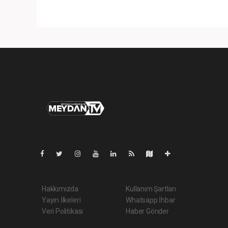
Pro-0.040
Hakkımızda
Kullanım Şartları
Yayın İlkeleri
Whatsapp İhbar
Veri Politikası
Haber Gönder