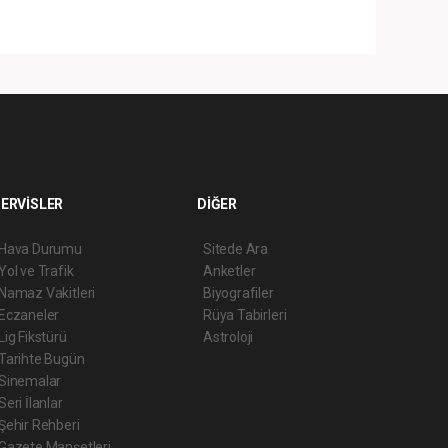
ERVİSLER
DİĞER
Hava Durumu
Sitede Ara
Yol ve Trafik
Anketler
Namaz Vakitleri
Biyografiler
Eczaneler
Rüya Tabirleri
Lig Fikstürü
Astroloji
Tarihte Bugün
Sinemalar
Seri İlanlar
Şehir Rehberi
Gazete Manşetleri