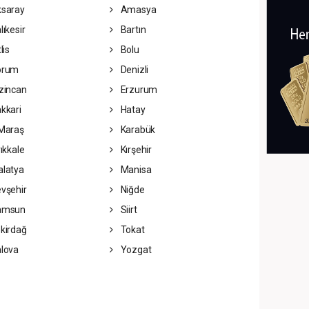
saray
Amasya
lıkesir
Bartın
lis
Bolu
orum
Denizli
zincan
Erzurum
kkari
Hatay
Maraş
Karabük
rıkkale
Kırşehir
latya
Manisa
vşehir
Niğde
amsun
Siirt
kirdağ
Tokat
lova
Yozgat