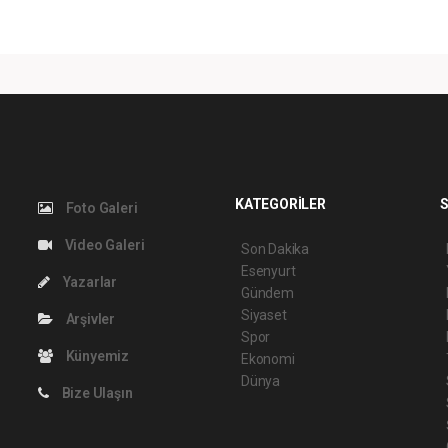
KATEGORİLER
S
Foto Galeri
Video Galeri
Son Dakika
Esenyurt
Yazarlar
Gündem
Siyaset
Arşivler
Spor
Künyemiz
Ekonomi
Dünya
Bize Ulaşın