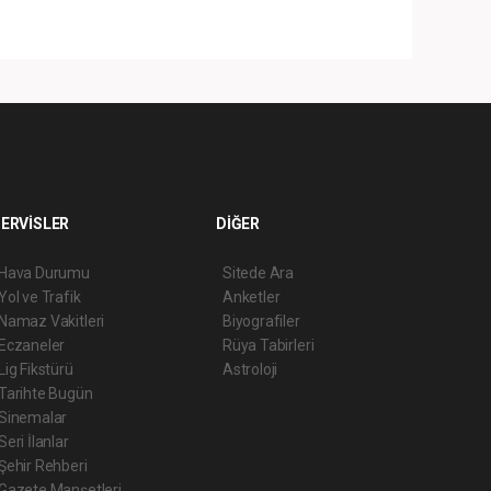
ERVİSLER
DİĞER
Hava Durumu
Sitede Ara
Yol ve Trafik
Anketler
Namaz Vakitleri
Biyografiler
Eczaneler
Rüya Tabirleri
Lig Fikstürü
Astroloji
Tarihte Bugün
Sinemalar
Seri İlanlar
Şehir Rehberi
Gazete Manşetleri