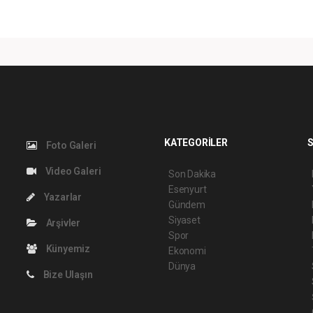
KATEGORİLER
S
Foto Galeri
Video Galeri
Son Dakika
Esenyurt
Yazarlar
Gündem
Siyaset
Arşivler
Spor
Künyemiz
Ekonomi
Dünya
Bize Ulaşın