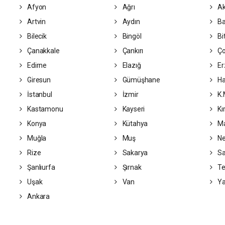
Afyon
Ağrı
Ak
Artvin
Aydın
Ba
Bilecik
Bingöl
Bit
Çanakkale
Çankırı
Ç
Edirne
Elazığ
Er
Giresun
Gümüşhane
Ha
İstanbul
İzmir
K.
Kastamonu
Kayseri
Kı
Konya
Kütahya
Ma
Muğla
Muş
Ne
Rize
Sakarya
S
Şanlıurfa
Şırnak
Te
Uşak
Van
Ya
Ankara