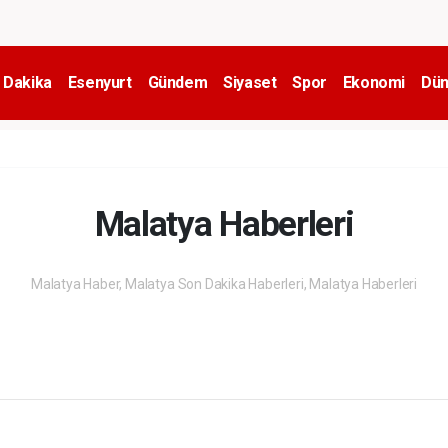
 Dakika
Esenyurt
Gündem
Siyaset
Spor
Ekonomi
Dün
Malatya Haberleri
Malatya Haber, Malatya Son Dakika Haberleri, Malatya Haberleri