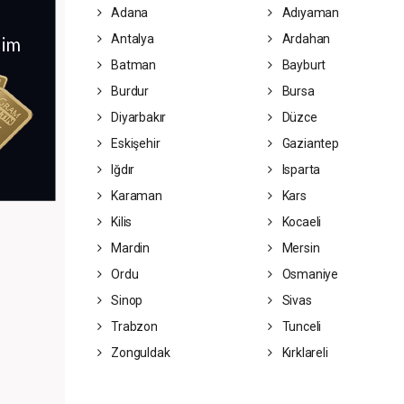
Adana
Adıyaman
Antalya
Ardahan
Batman
Bayburt
Burdur
Bursa
Diyarbakır
Düzce
Eskişehir
Gaziantep
Iğdır
Isparta
Karaman
Kars
Kilis
Kocaeli
Mardin
Mersin
Ordu
Osmaniye
Sinop
Sivas
Trabzon
Tunceli
Zonguldak
Kırklareli