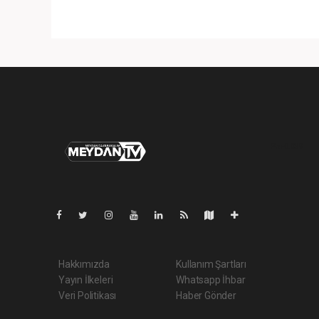
Pro-0.039
Hakkımızda
Kullanım Şartları
Yayın İlkeleri
Whatsapp İhbar
Veri Politikası
Haber Gönder