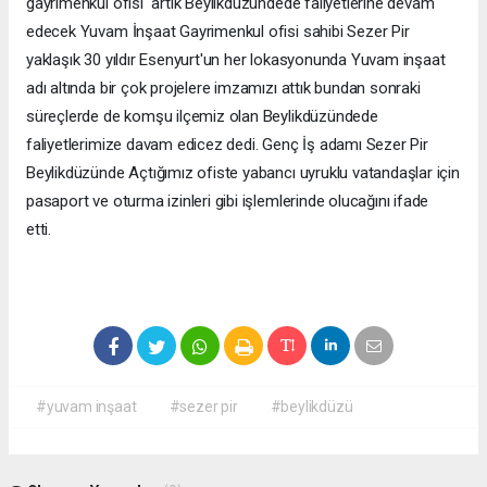
gayrımenkul ofisi artık Beylikdüzündede faliyetlerine devam
edecek Yuvam İnşaat Gayrimenkul ofisi sahibi Sezer Pir
yaklaşık 30 yıldır Esenyurt'un her lokasyonunda Yuvam inşaat
adı altında bir çok projelere imzamızı attık bundan sonraki
süreçlerde de komşu ilçemiz olan Beylikdüzündede
faliyetlerimize davam edicez dedi. Genç İş adamı Sezer Pir
Beylikdüzünde Açtığımız ofiste yabancı uyruklu vatandaşlar için
pasaport ve oturma izinleri gibi işlemlerinde olucağını ifade
etti.
#yuvam inşaat
#sezer pir
#beylikdüzü