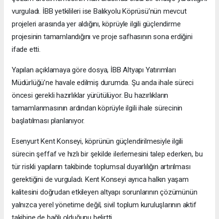
vurguladı. İBB yetkilileri ise Balıkyolu Köprüsü’nün mevcut
projeleri arasında yer aldığını, köprüyle ilgili güçlendirme
projesinin tamamlandığını ve proje safhasının sona erdiğini
ifade etti.
Yapılan açıklamaya göre dosya, İBB Altyapı Yatırımları
Müdürlüğü’ne havale edilmiş durumda. Şu anda ihale süreci
öncesi gerekli hazırlıklar yürütülüyor. Bu hazırlıkların
tamamlanmasının ardından köprüyle ilgili ihale sürecinin
başlatılması planlanıyor.
Esenyurt Kent Konseyi, köprünün güçlendirilmesiyle ilgili
sürecin şeffaf ve hızlı bir şekilde ilerlemesini talep ederken, bu
tür riskli yapıların takibinde toplumsal duyarlılığın artırılması
gerektiğini de vurguladı. Kent Konseyi ayrıca halkın yaşam
kalitesini doğrudan etkileyen altyapı sorunlarının çözümünün
yalnızca yerel yönetime değil, sivil toplum kuruluşlarının aktif
takibine de bağlı olduğunu belirtti.