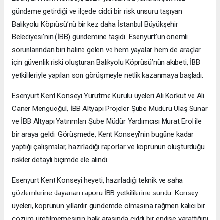
gündeme getirdiği ve ilçede ciddi bir risk unsuru taşıyan
Balıkyolu Köprüsü’nü bir kez daha İstanbul Büyükşehir
Belediyesi’nin (İBB) gündemine taşıdı. Esenyurt’un önemli
sorunlarından biri haline gelen ve hem yayalar hem de araçlar
için güvenlik riski oluşturan Balıkyolu Köprüsü’nün akıbeti, İBB
yetkilileriyle yapılan son görüşmeyle netlik kazanmaya başladı.
Esenyurt Kent Konseyi Yürütme Kurulu üyeleri Ali Korkut ve Ali
Caner Mengüoğul, İBB Altyapı Projeler Şube Müdürü Ulaş Sunar
ve İBB Altyapı Yatırımları Şube Müdür Yardımcısı Murat Erol ile
bir araya geldi. Görüşmede, Kent Konseyi'nin bugüne kadar
yaptığı çalışmalar, hazırladığı raporlar ve köprünün oluşturduğu
riskler detaylı biçimde ele alındı.
Esenyurt Kent Konseyi heyeti, hazırladığı teknik ve saha
gözlemlerine dayanan raporu İBB yetkililerine sundu. Konsey
üyeleri, köprünün yıllardır gündemde olmasına rağmen kalıcı bir
çözüm üretilmemesinin halk arasında ciddi bir endişe yarattığını