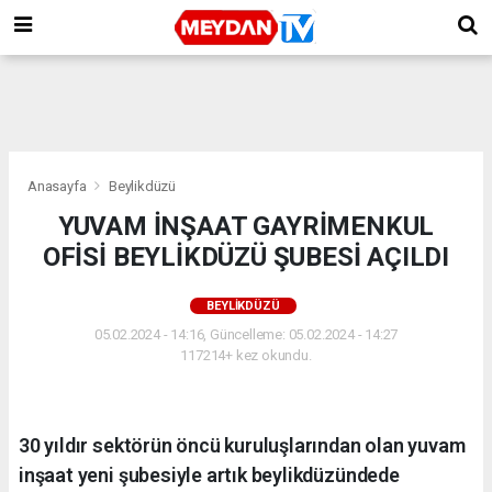
Anasayfa
Beylikdüzü
YUVAM İNŞAAT GAYRİMENKUL
OFİSİ BEYLİKDÜZÜ ŞUBESİ AÇILDI
BEYLIKDÜZÜ
05.02.2024 - 14:16, Güncelleme: 05.02.2024 - 14:27
117214+ kez okundu.
30 yıldır sektörün öncü kuruluşlarından olan yuvam
inşaat yeni şubesiyle artık beylikdüzündede