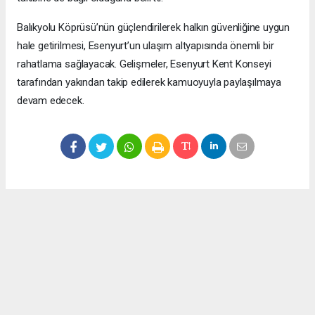
Balıkyolu Köprüsü’nün güçlendirilerek halkın güvenliğine uygun
hale getirilmesi, Esenyurt’un ulaşım altyapısında önemli bir
rahatlama sağlayacak. Gelişmeler, Esenyurt Kent Konseyi
tarafından yakından takip edilerek kamuoyuyla paylaşılmaya
devam edecek.
Okuyucu Yorumları
(0)
Gönder
Yorum yazarak Topluluk Kuralları’nı kabul etmiş bulunuyor ve meydantv.com.tr
sitesine yaptığınız yorumunuzla ilgili doğrudan veya dolaylı tüm sorumluluğu tek