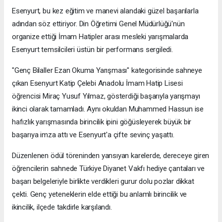
Esenyurt, bu kez eğitim ve manevi alandaki güzel başarılarla
adından söz ettiriyor. Din Öğretimi Genel Müdürlüğü'nün
organize ettiği İmam Hatipler arası mesleki yarışmalarda
Esenyurt temsilcileri üstün bir performans sergiledi.
"Genç Bilaller Ezan Okuma Yarışması" kategorisinde sahneye
çıkan Esenyurt Katip Çelebi Anadolu İmam Hatip Lisesi
öğrencisi Miraç Yusuf Yılmaz, gösterdiği başarıyla yarışmayı
ikinci olarak tamamladı. Aynı okuldan Muhammed Hassun ise
hafızlık yarışmasında birincilik ipini göğüsleyerek büyük bir
başarıya imza attı ve Esenyurt'a çifte sevinç yaşattı.
Düzenlenen ödül töreninden yansıyan karelerde, dereceye giren
öğrencilerin sahnede Türkiye Diyanet Vakfı hediye çantaları ve
başarı belgeleriyle birlikte verdikleri gurur dolu pozlar dikkat
çekti. Genç yeteneklerin elde ettiği bu anlamlı birincilik ve
ikincilik, ilçede takdirle karşılandı.