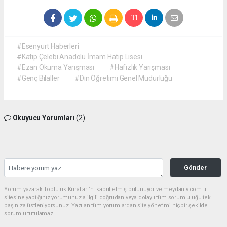
#Esenyurt Haberleri
#Katip Çelebi Anadolu İmam Hatip Lisesi
#Ezan Okuma Yarışması
#Hafızlık Yarışması
#Genç Bilaller
#Din Öğretimi Genel Müdürlüğü
Okuyucu Yorumları
(2)
Gönder
Yorum yazarak Topluluk Kuralları’nı kabul etmiş bulunuyor ve meydantv.com.tr
sitesine yaptığınız yorumunuzla ilgili doğrudan veya dolaylı tüm sorumluluğu tek
başınıza üstleniyorsunuz. Yazılan tüm yorumlardan site yönetimi hiçbir şekilde
sorumlu tutulamaz.