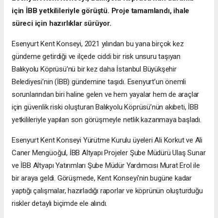
için İBB yetkilileriyle görüştü. Proje tamamlandı, ihale
süreci için hazırlıklar sürüyor.
Esenyurt Kent Konseyi, 2021 yılından bu yana birçok kez
gündeme getirdiği ve ilçede ciddi bir risk unsuru taşıyan
Balıkyolu Köprüsü’nü bir kez daha İstanbul Büyükşehir
Belediyesi’nin (İBB) gündemine taşıdı. Esenyurt’un önemli
sorunlarından biri haline gelen ve hem yayalar hem de araçlar
için güvenlik riski oluşturan Balıkyolu Köprüsü’nün akıbeti, İBB
yetkilileriyle yapılan son görüşmeyle netlik kazanmaya başladı.
Esenyurt Kent Konseyi Yürütme Kurulu üyeleri Ali Korkut ve Ali
Caner Mengüoğul, İBB Altyapı Projeler Şube Müdürü Ulaş Sunar
ve İBB Altyapı Yatırımları Şube Müdür Yardımcısı Murat Erol ile
bir araya geldi. Görüşmede, Kent Konseyi'nin bugüne kadar
yaptığı çalışmalar, hazırladığı raporlar ve köprünün oluşturduğu
riskler detaylı biçimde ele alındı.