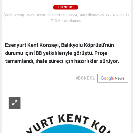
ESENYURT
(Web Sitesi) - Web Sitesi | 28.05.2025 - 18:24, Güncelleme: 28.05.2025 - 22:11
7131+ kez okundu.
Esenyurt Kent Konseyi, Balıkyolu Köprüsü'nün
durumu için İBB yetkilileriyle görüştü. Proje
tamamlandı, ihale süreci için hazırlıklar sürüyor.
ABONE OL