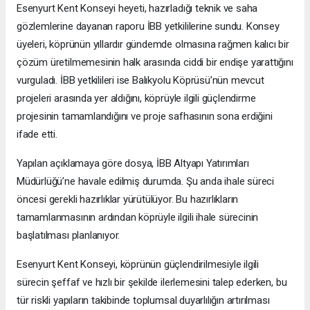
Esenyurt Kent Konseyi heyeti, hazırladığı teknik ve saha
gözlemlerine dayanan raporu İBB yetkililerine sundu. Konsey
üyeleri, köprünün yıllardır gündemde olmasına rağmen kalıcı bir
çözüm üretilmemesinin halk arasında ciddi bir endişe yarattığını
vurguladı. İBB yetkilileri ise Balıkyolu Köprüsü’nün mevcut
projeleri arasında yer aldığını, köprüyle ilgili güçlendirme
projesinin tamamlandığını ve proje safhasının sona erdiğini
ifade etti.
Yapılan açıklamaya göre dosya, İBB Altyapı Yatırımları
Müdürlüğü’ne havale edilmiş durumda. Şu anda ihale süreci
öncesi gerekli hazırlıklar yürütülüyor. Bu hazırlıkların
tamamlanmasının ardından köprüyle ilgili ihale sürecinin
başlatılması planlanıyor.
Esenyurt Kent Konseyi, köprünün güçlendirilmesiyle ilgili
sürecin şeffaf ve hızlı bir şekilde ilerlemesini talep ederken, bu
tür riskli yapıların takibinde toplumsal duyarlılığın artırılması