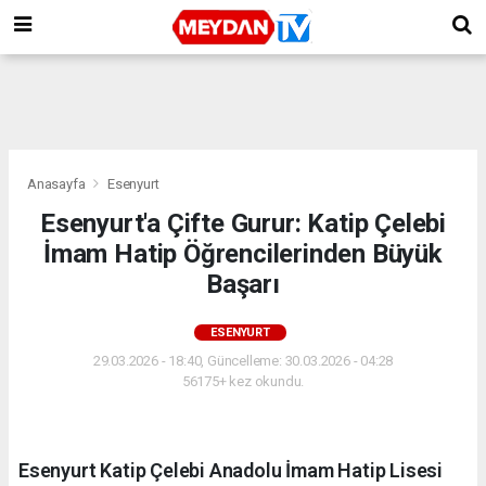
Anasayfa
Esenyurt
Esenyurt'a Çifte Gurur: Katip Çelebi
İmam Hatip Öğrencilerinden Büyük
Başarı
ESENYURT
29.03.2026 - 18:40, Güncelleme: 30.03.2026 - 04:28
56175+ kez okundu.
Esenyurt Katip Çelebi Anadolu İmam Hatip Lisesi