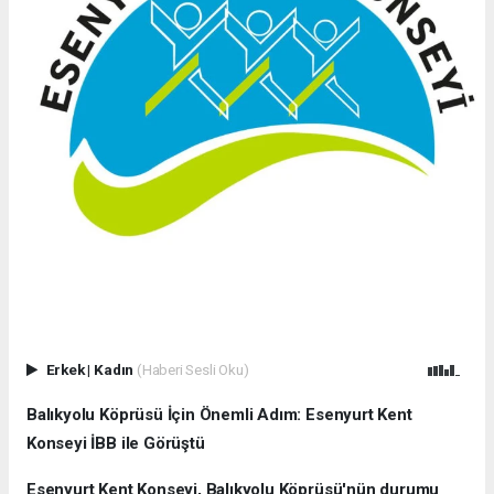
Erkek
|
Kadın
(Haberi Sesli Oku)
Balıkyolu Köprüsü İçin Önemli Adım: Esenyurt Kent
Konseyi İBB ile Görüştü
Esenyurt Kent Konseyi, Balıkyolu Köprüsü'nün durumu