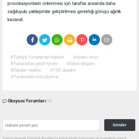
provokasyonların önlenmesi için taraflar arasında daha
sağduyulu yaklaşımlar geliştirilmesi gerektiği görüşü ağırlık
kazandı.
#Türkiye Yunanistan ilişkileri
#askeri tören
#Yunanistan geçit töreni
#Kıbrıs sloganı
#Dışişleri tepkisi
#TSK disiplini
#Yunanistan soruşturma
Okuyucu Yorumları
(0)
Gönder
Yorum yazarak Topluluk Kuralları’nı kabul etmiş bulunuyor ve meydantv.com.tr