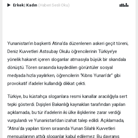
Erkek
|
Kadın
(Haberi Sesli Oku)
Yunanistan'ın başkenti Atina’da düzenlenen askeri geçit töreni,
Deniz Kuvvetleri Astsubay Okulu öğrencilerinin Türkiye’ye
yönelik hakaret içeren sloganlar atmasıyla büyük bir skandala
dönüştü. Tören sırasında kaydedilen görüntüler sosyal
medyada hızla yayılırken, öğrencilerin “Kıbrıs Yunan’dır” gibi
provokatif ifadeler kullandığı dikkat çekti.
Türkiye, bu küstahça sloganlara resmi kanallar aracılığıyla sert
tepki gösterdi. Dışişleri Bakanlığı kaynakları tarafından yapılan
açıklamada, bu tür ifadelerin iki ülke ilişkilerine zarar verdiği
vurgulandı ve Yunanistan’dan izahat talep edildi. Açıklamada,
“Atina’da yapılan tören sırasında Yunan Silahlı Kuvvetleri
mensuplarının attığı sloganlar kabul edilemez. Bu davranış