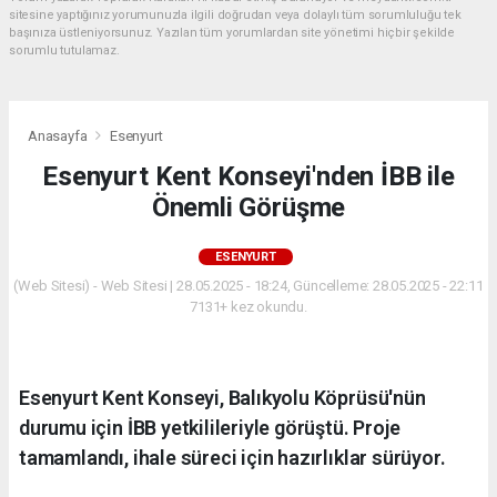
sitesine yaptığınız yorumunuzla ilgili doğrudan veya dolaylı tüm sorumluluğu tek
başınıza üstleniyorsunuz. Yazılan tüm yorumlardan site yönetimi hiçbir şekilde
sorumlu tutulamaz.
Anasayfa
Esenyurt
Esenyurt Kent Konseyi'nden İBB ile
Önemli Görüşme
ESENYURT
(Web Sitesi) - Web Sitesi | 28.05.2025 - 18:24, Güncelleme: 28.05.2025 - 22:11
7131+ kez okundu.
Esenyurt Kent Konseyi, Balıkyolu Köprüsü'nün
durumu için İBB yetkilileriyle görüştü. Proje
tamamlandı, ihale süreci için hazırlıklar sürüyor.