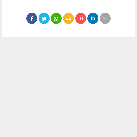
Okuyucu Yorumları
(0)
Gönder
Yorum yazarak Topluluk Kuralları’nı kabul etmiş bulunuyor ve meydantv.com.tr
sitesine yaptığınız yorumunuzla ilgili doğrudan veya dolaylı tüm sorumluluğu tek
başınıza üstleniyorsunuz. Yazılan tüm yorumlardan site yönetimi hiçbir şekilde
sorumlu tutulamaz.
haber paketi
haber scripti
haber yazılımı