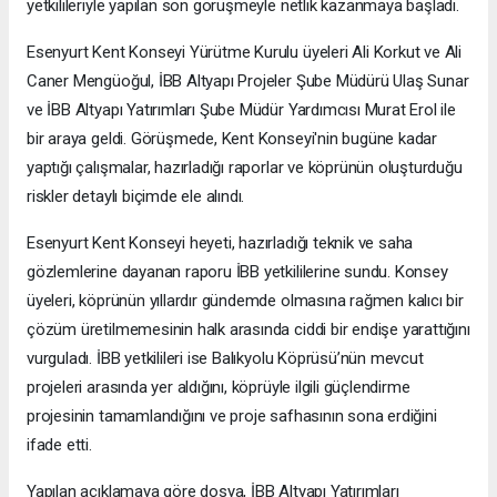
yetkilileriyle yapılan son görüşmeyle netlik kazanmaya başladı.
Esenyurt Kent Konseyi Yürütme Kurulu üyeleri Ali Korkut ve Ali
Caner Mengüoğul, İBB Altyapı Projeler Şube Müdürü Ulaş Sunar
ve İBB Altyapı Yatırımları Şube Müdür Yardımcısı Murat Erol ile
bir araya geldi. Görüşmede, Kent Konseyi'nin bugüne kadar
yaptığı çalışmalar, hazırladığı raporlar ve köprünün oluşturduğu
riskler detaylı biçimde ele alındı.
Esenyurt Kent Konseyi heyeti, hazırladığı teknik ve saha
gözlemlerine dayanan raporu İBB yetkililerine sundu. Konsey
üyeleri, köprünün yıllardır gündemde olmasına rağmen kalıcı bir
çözüm üretilmemesinin halk arasında ciddi bir endişe yarattığını
vurguladı. İBB yetkilileri ise Balıkyolu Köprüsü’nün mevcut
projeleri arasında yer aldığını, köprüyle ilgili güçlendirme
projesinin tamamlandığını ve proje safhasının sona erdiğini
ifade etti.
Yapılan açıklamaya göre dosya, İBB Altyapı Yatırımları