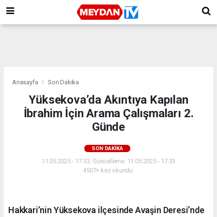
Anasayfa
Son Dakika
Yüksekova’da Akıntıya Kapılan
İbrahim İçin Arama Çalışmaları 2.
Günde
SON DAKIKA
11.05.2025 - 17:33, Güncelleme: 11.05.2025 - 17:33
4507+ kez okundu.
Hakkari’nin Yüksekova ilçesinde Avaşin Deresi’nde