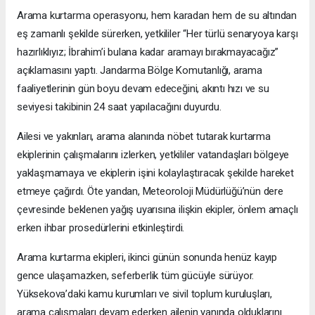
Arama kurtarma operasyonu, hem karadan hem de su altından
eş zamanlı şekilde sürerken, yetkililer “Her türlü senaryoya karşı
hazırlıklıyız; İbrahim’i bulana kadar aramayı bırakmayacağız”
açıklamasını yaptı. Jandarma Bölge Komutanlığı, arama
faaliyetlerinin gün boyu devam edeceğini, akıntı hızı ve su
seviyesi takibinin 24 saat yapılacağını duyurdu.
Ailesi ve yakınları, arama alanında nöbet tutarak kurtarma
ekiplerinin çalışmalarını izlerken, yetkililer vatandaşları bölgeye
yaklaşmamaya ve ekiplerin işini kolaylaştıracak şekilde hareket
etmeye çağırdı. Öte yandan, Meteoroloji Müdürlüğü’nün dere
çevresinde beklenen yağış uyarısına ilişkin ekipler, önlem amaçlı
erken ihbar prosedürlerini etkinleştirdi.
Arama kurtarma ekipleri, ikinci günün sonunda henüz kayıp
gence ulaşamazken, seferberlik tüm gücüyle sürüyor.
Yüksekova’daki kamu kurumları ve sivil toplum kuruluşları,
arama çalışmaları devam ederken ailenin yanında olduklarını