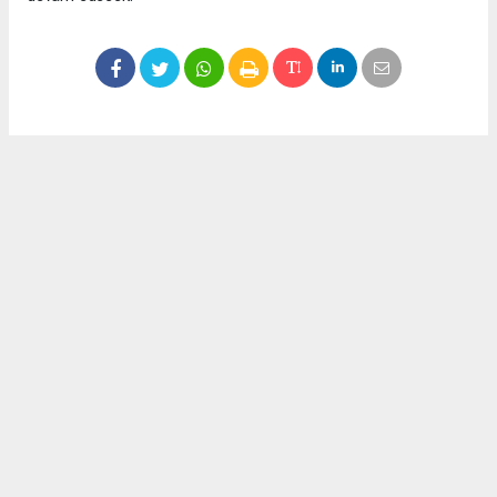
Okuyucu Yorumları
(0)
Gönder
Yorum yazarak Topluluk Kuralları’nı kabul etmiş bulunuyor ve meydantv.com.tr
sitesine yaptığınız yorumunuzla ilgili doğrudan veya dolaylı tüm sorumluluğu tek
başınıza üstleniyorsunuz. Yazılan tüm yorumlardan site yönetimi hiçbir şekilde
sorumlu tutulamaz.
haber paketi
haber scripti
haber yazılımı