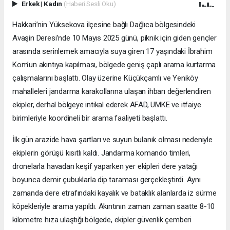
Erkek
|
Kadın
(Haberi Sesli Oku)
Hakkari’nin Yüksekova ilçesine bağlı Dağlıca bölgesindeki
Avaşin Deresi’nde 10 Mayıs 2025 günü, piknik için giden gençler
arasında serinlemek amacıyla suya giren 17 yaşındaki İbrahim
Kom’un akıntıya kapılması, bölgede geniş çaplı arama kurtarma
çalışmalarını başlattı. Olay üzerine Küçükçamlı ve Yeniköy
mahalleleri jandarma karakollarına ulaşan ihbarı değerlendiren
ekipler, derhal bölgeye intikal ederek AFAD, UMKE ve itfaiye
birimleriyle koordineli bir arama faaliyeti başlattı.
İlk gün arazide hava şartları ve suyun bulanık olması nedeniyle
ekiplerin görüşü kısıtlı kaldı. Jandarma komando timleri,
dronelarla havadan keşif yaparken yer ekipleri dere yatağı
boyunca demir çubuklarla dip taraması gerçekleştirdi. Aynı
zamanda dere etrafındaki kayalık ve bataklık alanlarda iz sürme
köpekleriyle arama yapıldı. Akıntının zaman zaman saatte 8-10
kilometre hıza ulaştığı bölgede, ekipler güvenlik çemberi