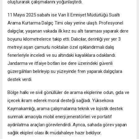
oluşturarak çalışmalarını yoğunlaştırdı.
11 Mayıs 2025 sabahı ise Van İl Emniyet Müdürlüğü Sualtı
Arama Kurtarma Dalgıç Timi olay yerine ulaştı. Profesyonel
dalgıçlar, yaşanan vakada ilk kez su altı taraması yaparak dere
boyunu kilometrelerce takip etti. Dalıcılar, derinliği yer yer 3
metreyi aşan çamurlu noktaları özel ışıklandırmalı dalış
fenerleriyle inceledi ve su altındaki kayalıklara odaklandı.
Jandarma ve itfaiye botları ise dere üzerindeki güvenli
güzergâhları belirleyip su yüzeyinde fren yaparak dalgıçlara
destek verdi.
Bölge halkı ve sivil gönüllüler de arama ekiplerine odun, gıda ve
içecek ikram ederek moral desteği sağladı. Yüksekova
Kaymakamlığı, arama çalışmalarına teknik ve lojistik destek
sunmak amacıyla mobil enerji jeneratörleri ve portatif
aydınlatma araçları görevlendirdi. Ayrıca, sahada görev yapan
sağlık ekipleri olası ilk müdahaleye hazır bekliyor.