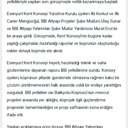
yetkilileriyle yapılan son görüşmeyle netlik kazanmaya başladı.
Esenyurt Kent Konseyi Yürütme Kurulu üyeleri Ali Korkut ve Ali
Caner Mengüoğul, İBB Altyapı Projeler Şube Müdürü Ulaş Sunar
ve İBB Altyapı Yatırımları Şube Müdür Yardımcısı Murat Erol ile
bir araya geldi. Görüşmede, Kent Konseyi'nin bugüne kadar
yaptığı çalışmalar, hazırladığı raporlar ve köprünün oluşturduğu
riskler detaylı biçimde ele alındı.
Esenyurt Kent Konseyi heyeti, hazırladığı teknik ve saha
gözlemlerine dayanan raporu İBB yetkililerine sundu. Konsey
üyeleri, köprünün yıllardır gündemde olmasına rağmen kalıcı bir
çözüm üretilmemesinin halk arasında ciddi bir endişe yarattığını
vurguladı. İBB yetkilileri ise Balıkyolu Köprüsü’nün mevcut
projeleri arasında yer aldığını, köprüyle ilgili güçlendirme
projesinin tamamlandığını ve proje safhasının sona erdiğini
ifade etti.
Yapılan açıklamaya göre dosya, İBB Altyapı Yatırımları