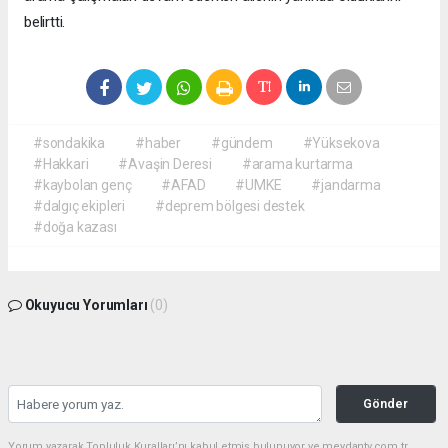
belirtti.
#sondakika
#haber
#gündem
#Yüksekova
#Hakkari
#Avaşin Deresi
#arama kurtarma
#kaybolan genç
#AFAD
#UMKE
#jandarma
#dalgıç ekipleri
#deprem bölgesi destek
#doğa kazası
Okuyucu Yorumları
(0)
Gönder
Yorum yazarak Topluluk Kuralları’nı kabul etmiş bulunuyor ve meydantv.com.tr