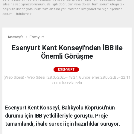
sitesine yaptığınız yorumunuzla ilgili doğrudan veya dolaylı tüm sorumluluğu tek
başınıza üstleniyorsunuz. Yazılan tüm yorumlardan site yönetimi hiçbir şekilde
sorumlu tutulamaz.
Anasayfa
Esenyurt
Esenyurt Kent Konseyi'nden İBB ile
Önemli Görüşme
ESENYURT
(Web Sitesi) - Web Sitesi | 28.05.2025 - 18:24, Güncelleme: 28.05.2025 - 22:11
7110+ kez okundu.
Esenyurt Kent Konseyi, Balıkyolu Köprüsü'nün
durumu için İBB yetkilileriyle görüştü. Proje
tamamlandı, ihale süreci için hazırlıklar sürüyor.