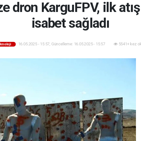
ze dron KarguFPV, ilk atış
isabet sağladı
16.05.2025 - 15:57, Güncelleme: 16.05.2025 - 15:57
5541+ kez o
knoloji