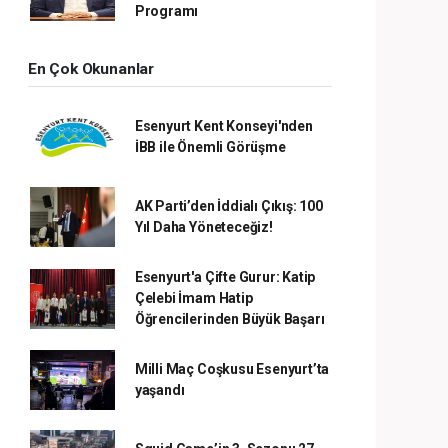
Programı
En Çok Okunanlar
Esenyurt Kent Konseyi'nden
İBB ile Önemli Görüşme
AK Parti’den İddialı Çıkış: 100
Yıl Daha Yöneteceğiz!
Esenyurt'a Çifte Gurur: Katip
Çelebi İmam Hatip
Öğrencilerinden Büyük Başarı
Milli Maç Coşkusu Esenyurt’ta
yaşandı