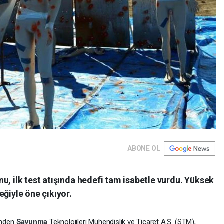
ABONE OL
u, ilk test atışında hedefi tam isabetle vurdu. Yüksek
eğiyle öne çıkıyor.
rinden
Savunma
Teknolojileri Mühendislik ve Ticaret A.Ş. (STM),