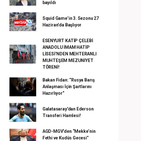
bayıldı
Squid Game’in 3. Sezonu 27
Haziran’da Başlıyor
ESENYURT KATİP ÇELEBİ
ANADOLU İMAM HATİP
LİSESİ’NDEN MEHTERANLI
MUHTEŞEM MEZUNİYET
TÖRENİ!
Bakan Fidan: “Rusya Barış
Anlaşması İçin Şartlarını
Hazırlıyor”
Galatasaray'dan Ederson
Transferi Hamlesi!
AGD-MGV’den “Mekke’nin
Fethi ve Kudüs Gecesi”