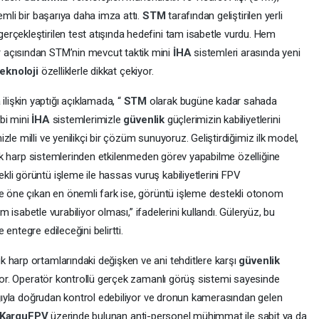
emli bir başarıya daha imza attı.
STM
tarafından geliştirilen yerli
gerçekleştirilen test atışında hedefini tam isabetle vurdu. Hem
 açısından STM’nin mevcut taktik mini
İHA
sistemleri arasında yeni
teknoloji
özelliklerle dikkat çekiyor.
lişkin yaptığı açıklamada, “
STM
olarak bugüne kadar sahada
bi mini
İHA
sistemlerimizle
güvenlik
güçlerimizin kabiliyetlerini
izle milli ve yenilikçi bir çözüm sunuyoruz. Geliştirdiğimiz ilk model,
onik harp sistemlerinden etkilenmeden görev yapabilme özelliğine
li görüntü işleme ile hassas vuruş kabiliyetlerini FPV
re öne çıkan en önemli fark ise, görüntü işleme destekli otonom
am isabetle vurabiliyor olması,” ifadelerini kullandı. Güleryüz, bu
entegre edileceğini belirtti.
ik harp ortamlarındaki değişken ve ani tehditlere karşı
güvenlik
uyor. Operatör kontrollü gerçek zamanlı görüş sistemi sayesinde
lığıyla doğrudan kontrol edebiliyor ve dronun kamerasından gelen
KarguFPV
üzerinde bulunan anti-personel mühimmat ile sabit ya da