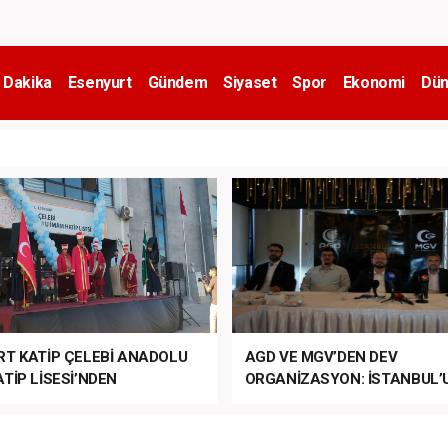
 Dakika
Esenyurt
Gündem
Siyaset
Spor
Ekonomi
Dün
RT KATİP ÇELEBİ ANADOLU
AGD VE MGV’DEN DEV
TİP LİSESİ’NDEN
ORGANİZASYON: İSTANBUL’
ANLI MUHTEŞEM
FETHİ’NİN 573. YILI COŞKUY
ET TÖRENİ!
KUTLANACAK!