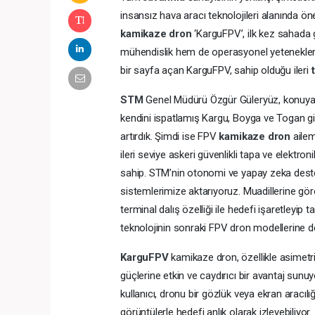
insansız hava aracı teknolojileri alanında ön
kamikaze dron
‘KarguFPV’, ilk kez sahada 
mühendislik hem de operasyonel yetenekler
bir sayfa açan KarguFPV, sahip olduğu ileri
STM
Genel Müdürü Özgür Güleryüz, konuya i
kendini ispatlamış Kargu, Boyga ve Togan gi
artırdık. Şimdi ise FPV
kamikaze dron
ailem
ileri seviye askeri güvenlikli tapa ve elektr
sahip. STM’nin otonomi ve yapay zeka destek
sistemlerimize aktarıyoruz. Muadillerine gö
terminal dalış özelliği ile hedefi işaretleyip t
teknolojinin sonraki FPV dron modellerine de 
KarguFPV
kamikaze dron, özellikle asimetr
güçlerine etkin ve caydırıcı bir avantaj sun
kullanıcı, dronu bir gözlük veya ekran aracı
görüntülerle hedefi anlık olarak izleyebiliyor.