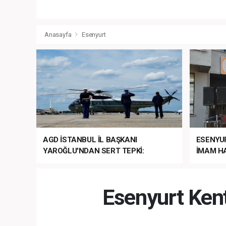
Anasayfa
Esenyurt
AGD İSTANBUL İL BAŞKANI
ESENYU
YAROĞLU'NDAN SERT TEPKİ:
İMAM HA
“NATO’NUN ÜLKEMİZDE İŞİ NE?”
MEHTER
MEZUNİY
Esenyurt Ken