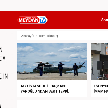
Son
Anasayfa
Bilim-Teknoloji
AGD İSTANBUL İL BAŞKANI
ESENYU
YAROĞLU'NDAN SERT TEPKİ:
İMAM HA
“NATO’NUN ÜLKEMİZDE İŞİ NE?”
MEHTER
MEZUNİY