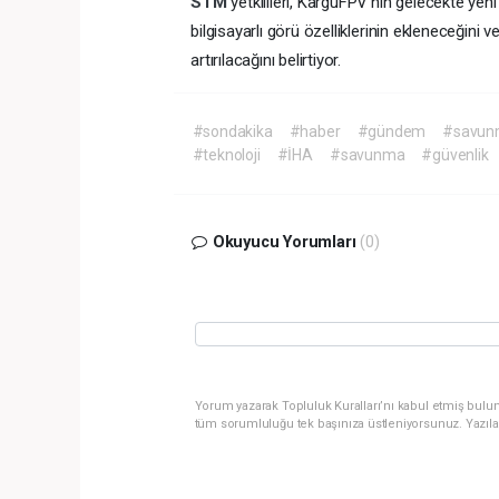
STM
yetkilileri, KarguFPV’nin gelecekte yen
bilgisayarlı görü özelliklerinin ekleneceğini v
artırılacağını belirtiyor.
#sondakika
#haber
#gündem
#savun
#teknoloji
#İHA
#savunma
#güvenlik
Okuyucu Yorumları
(0)
Yorum yazarak Topluluk Kuralları’nı kabul etmiş bulun
tüm sorumluluğu tek başınıza üstleniyorsunuz. Yazıla