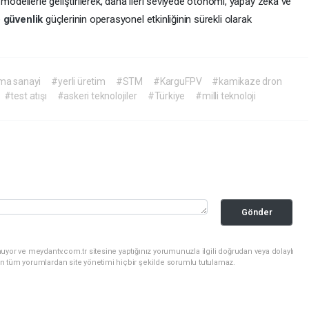
i modellerle geliştirilerek, daha ileri seviyede otonomi, yapay zeka ve
e
güvenlik
güçlerinin operasyonel etkinliğinin sürekli olarak
ma sanayi
#yerli üretim
#STM
#KarguFPV
#kamikaze dron
#test atışı
#askeri teknolojiler
#Türkiye
#milli teknoloji
Gönder
uyor ve meydantv.com.tr sitesine yaptığınız yorumunuzla ilgili doğrudan veya dolaylı
n tüm yorumlardan site yönetimi hiçbir şekilde sorumlu tutulamaz.