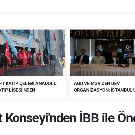
RT KATİP ÇELEBİ ANADOLU
AGD VE MGV’DEN DEV
TİP LİSESİ’NDEN
ORGANİZASYON: İSTANBUL’
ANLI MUHTEŞEM
FETHİ’NİN 573. YILI COŞKUY
ET TÖRENİ!
KUTLANACAK!
t Konseyi'nden İBB ile Ö