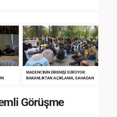
MADENCİNİN DİRENİŞİ SÜRÜYOR:
UN
BAKANLIKTAN AÇIKLAMA, SAHADAN
LA
MÜDAHALE HABERİ GELDİ!
nemli Görüşme