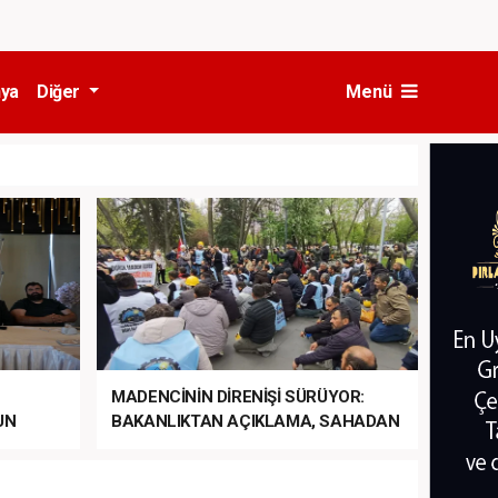
ya
Diğer
Menü
MADENCİNİN DİRENİŞİ SÜRÜYOR:
UN
BAKANLIKTAN AÇIKLAMA, SAHADAN
LA
MÜDAHALE HABERİ GELDİ!