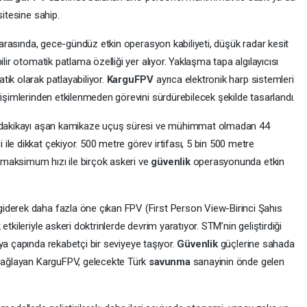
sitesine sahip.
i arasında, gece-gündüz etkin operasyon kabiliyeti, düşük radar kesit
lir otomatik patlama özelliği yer alıyor. Yaklaşma tapa algılayıcısı
ik olarak patlayabiliyor.
KarguFPV
ayrıca elektronik harp sistemleri
rişimlerinden etkilenmeden görevini sürdürebilecek şekilde tasarlandı.
20 dakikayı aşan kamikaze uçuş süresi ve mühimmat olmadan 44
le dikkat çekiyor. 500 metre görev irtifası, 5 bin 500 metre
maksimum hızı ile birçok askeri ve
güvenlik
operasyonunda etkin
iderek daha fazla öne çıkan FPV (First Person View-Birinci Şahıs
tkileriyle askeri doktrinlerde devrim yaratıyor. STM’nin geliştirdiği
nya çapında rekabetçi bir seviyeye taşıyor.
Güvenlik
güçlerine sahada
 sağlayan KarguFPV, gelecekte Türk
savunma
sanayinin önde gelen