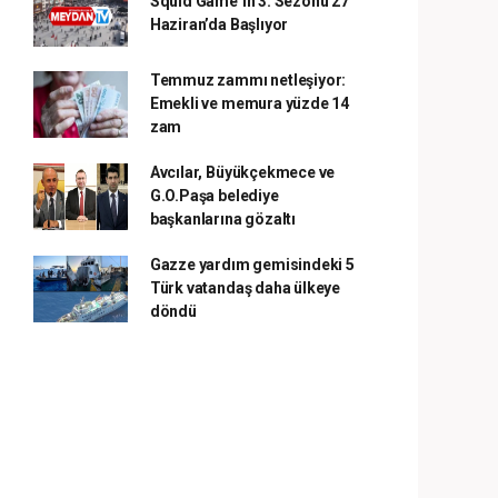
Squid Game’in 3. Sezonu 27
Haziran’da Başlıyor
Temmuz zammı netleşiyor:
Emekli ve memura yüzde 14
zam
Avcılar, Büyükçekmece ve
G.O.Paşa belediye
başkanlarına gözaltı
Gazze yardım gemisindeki 5
Türk vatandaş daha ülkeye
döndü