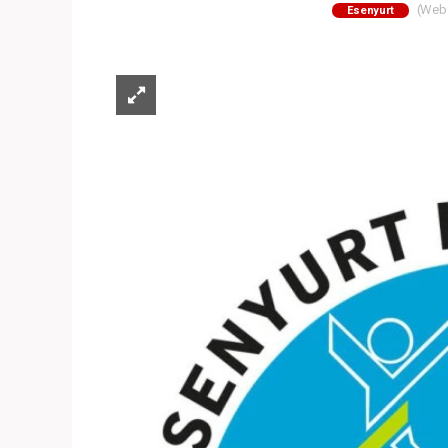
(Web S
Esenyurt