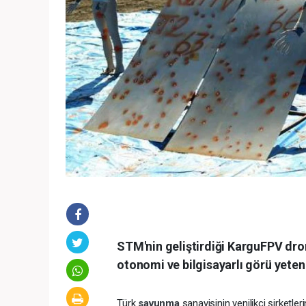
STM'nin geliştirdiği KarguFPV dron
otonomi ve bilgisayarlı görü yeten
Türk
savunma
sanayisinin yenilikçi şirketle