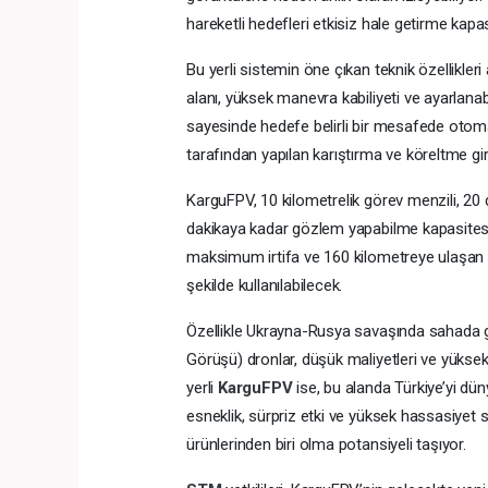
hareketli hedefleri etkisiz hale getirme kapa
Bu yerli sistemin öne çıkan teknik özellikler
alanı, yüksek manevra kabiliyeti ve ayarlanabi
sayesinde hedefe belirli bir mesafede otomat
tarafından yapılan karıştırma ve köreltme gi
KarguFPV, 10 kilometrelik görev menzili, 
dakikaya kadar gözlem yapabilme kapasitesi i
maksimum irtifa ve 160 kilometreye ulaşan 
şekilde kullanılabilecek.
Özellikle Ukrayna-Rusya savaşında sahada g
Görüşü) dronlar, düşük maliyetleri ve yüksek e
yerli
KarguFPV
ise, bu alanda Türkiye’yi dü
esneklik, sürpriz etki ve yüksek hassasiyet
ürünlerinden biri olma potansiyeli taşıyor.