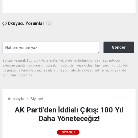
Okuyucu Yorumları
(0)
Gönder
Yorum yazarak Topluluk Kuralları’nı kabul etmiş bulunuyor ve meydantv.com.tr
sitesine yaptığınız yorumunuzla ilgili doğrudan veya dolaylı tüm sorumluluğu tek
başınıza üstleniyorsunuz. Yazılan tüm yorumlardan site yönetimi hiçbir şekilde
sorumlu tutulamaz.
Anasayfa
Siyaset
AK Parti’den İddialı Çıkış: 100 Yıl
Daha Yöneteceğiz!
SIYASET