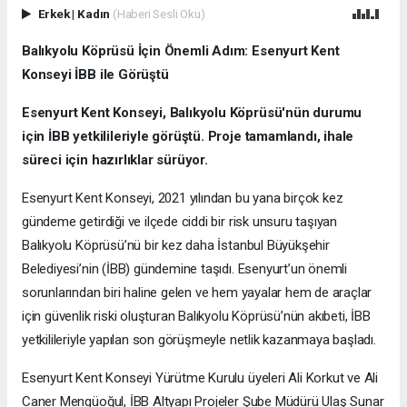
Erkek
|
Kadın
(Haberi Sesli Oku)
Balıkyolu Köprüsü İçin Önemli Adım: Esenyurt Kent
Konseyi İBB ile Görüştü
Esenyurt Kent Konseyi, Balıkyolu Köprüsü'nün durumu
için İBB yetkilileriyle görüştü. Proje tamamlandı, ihale
süreci için hazırlıklar sürüyor.
Esenyurt Kent Konseyi, 2021 yılından bu yana birçok kez
gündeme getirdiği ve ilçede ciddi bir risk unsuru taşıyan
Balıkyolu Köprüsü’nü bir kez daha İstanbul Büyükşehir
Belediyesi’nin (İBB) gündemine taşıdı. Esenyurt’un önemli
sorunlarından biri haline gelen ve hem yayalar hem de araçlar
için güvenlik riski oluşturan Balıkyolu Köprüsü’nün akıbeti, İBB
yetkilileriyle yapılan son görüşmeyle netlik kazanmaya başladı.
Esenyurt Kent Konseyi Yürütme Kurulu üyeleri Ali Korkut ve Ali
Caner Mengüoğul, İBB Altyapı Projeler Şube Müdürü Ulaş Sunar