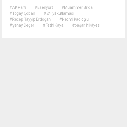
#AK Parti
#Esenyurt
#Muammer Birdal
#Togay Çoban
#24. yıl kutlaması
#Recep Tayyip Erdoğan
#Necmi Kadıoğlu
#Şenay Değer
#Fethi Kaya
#başarı hikâyesi
Okuyucu Yorumları
(0)
Gönder
Yorum yazarak Topluluk Kuralları’nı kabul etmiş bulunuyor ve meydantv.com.tr
sitesine yaptığınız yorumunuzla ilgili doğrudan veya dolaylı tüm sorumluluğu tek
başınıza üstleniyorsunuz. Yazılan tüm yorumlardan site yönetimi hiçbir şekilde
sorumlu tutulamaz.