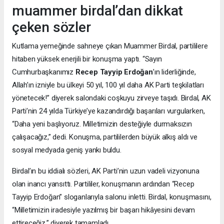
muammer birdal’dan dikkat
çeken sözler
Kutlama yemeğinde sahneye çıkan Muammer Birdal, partililere
hitaben yüksek enerjili bir konuşma yaptı. “Sayın
Cumhurbaşkanımız
Recep Tayyip Erdoğan
’ın liderliğinde,
Allah’ın izniyle bu ülkeyi 50 yıl, 100 yıl daha AK Parti teşkilatları
yönetecek!” diyerek salondaki coşkuyu zirveye taşıdı. Birdal, AK
Parti’nin 24 yılda Türkiye’ye kazandırdığı başarıları vurgularken,
“Daha yeni başlıyoruz. Milletimizin desteğiyle durmaksızın
çalışacağız,” dedi. Konuşma, partililerden büyük alkış aldı ve
sosyal medyada geniş yankı buldu.
Birdal’ın bu iddialı sözleri, AK Parti’nin uzun vadeli vizyonuna
olan inancı yansıttı. Partililer, konuşmanın ardından “Recep
Tayyip Erdoğan” sloganlarıyla salonu inletti. Birdal, konuşmasını,
“Milletimizin iradesiyle yazılmış bir başarı hikâyesini devam
ettireceğiz,” diyerek tamamladı.