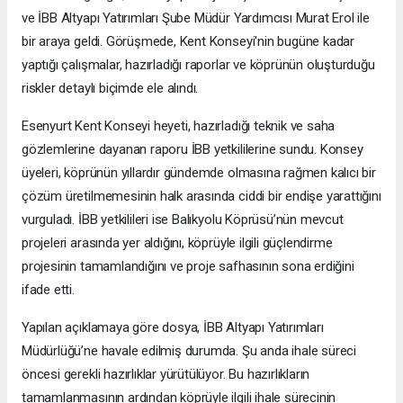
ve İBB Altyapı Yatırımları Şube Müdür Yardımcısı Murat Erol ile
bir araya geldi. Görüşmede, Kent Konseyi'nin bugüne kadar
yaptığı çalışmalar, hazırladığı raporlar ve köprünün oluşturduğu
riskler detaylı biçimde ele alındı.
Esenyurt Kent Konseyi heyeti, hazırladığı teknik ve saha
gözlemlerine dayanan raporu İBB yetkililerine sundu. Konsey
üyeleri, köprünün yıllardır gündemde olmasına rağmen kalıcı bir
çözüm üretilmemesinin halk arasında ciddi bir endişe yarattığını
vurguladı. İBB yetkilileri ise Balıkyolu Köprüsü’nün mevcut
projeleri arasında yer aldığını, köprüyle ilgili güçlendirme
projesinin tamamlandığını ve proje safhasının sona erdiğini
ifade etti.
Yapılan açıklamaya göre dosya, İBB Altyapı Yatırımları
Müdürlüğü’ne havale edilmiş durumda. Şu anda ihale süreci
öncesi gerekli hazırlıklar yürütülüyor. Bu hazırlıkların
tamamlanmasının ardından köprüyle ilgili ihale sürecinin