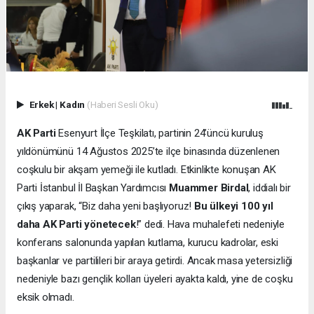
Erkek
|
Kadın
(Haberi Sesli Oku)
AK Parti
Esenyurt İlçe Teşkilatı, partinin 24’üncü kuruluş
yıldönümünü 14 Ağustos 2025’te ilçe binasında düzenlenen
coşkulu bir akşam yemeği ile kutladı. Etkinlikte konuşan AK
Parti İstanbul İl Başkan Yardımcısı
Muammer Birdal
, iddialı bir
çıkış yaparak, “Biz daha yeni başlıyoruz!
Bu ülkeyi 100 yıl
daha AK Parti yönetecek
!” dedi. Hava muhalefeti nedeniyle
konferans salonunda yapılan kutlama, kurucu kadrolar, eski
başkanlar ve partilileri bir araya getirdi. Ancak masa yetersizliği
nedeniyle bazı gençlik kolları üyeleri ayakta kaldı, yine de coşku
eksik olmadı.