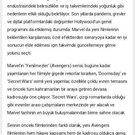
endüstrisindeki belirsizlikler ve iş takvimlerindeki yoğunluk gibi
nedenlerin etkili olduğu belirtiliyor. Son yıllarda pandemi, grevler
ve dijital platformlardaki değişimler Hollywood’un genel
programını da etkilemiş durumda. Marvel da yeni filmlerinin
beklentileri karşılaması, özel efektlerden senaryoya kadar en iyi
sonucun elde edilmesi için takvimde güncellemeye gitme
yolunu seçti.
Marvel'ın ‘Yenilmezler’ (Avengers) serisi, bugüne kadar
yayımlanan her filmiyle gişede rekorlar kırarken, ‘Doomsday’ ve
‘Secret Wars’ isimli yeni yapımlar, özellikle çoklu evren temasını
ve önceki tüm kahramanları bir araya getiren devasa
kadrosuyla öne çıkıyor. ‘Secret Wars’, çizgi romanlarda olduğu
gibi evrenler arası çatışmaların merkezinde yer alacak ve
Marvel tarihinin en büyük buluşmalarından birine sahne olacak.
Serinin önceki filmlerinden farklı olarak, yeni Avengers
filmlerinin hem hikaye kapsamı hem de kadrosu oldukça geniş.