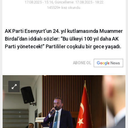
17.08.2025 - 15:16, Güncelleme: 17.08.2025 - 18:22
145529+ kez okundu.
AK Parti Esenyurt’un 24. yıl kutlamasında Muammer
Birdal’dan iddialı sözler: “Bu ülkeyi 100 yıl daha AK
Parti yönetecek!” Partililer coşkulu bir gece yaşadı.
ABONE OL