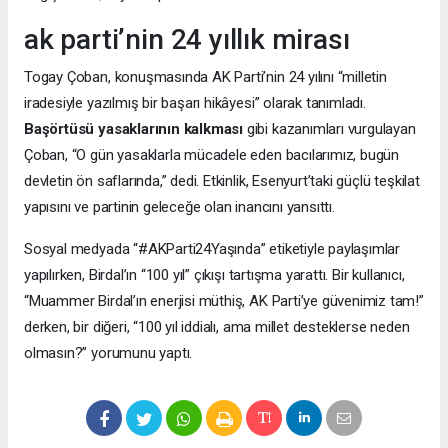
ak parti’nin 24 yıllık mirası
Togay Çoban, konuşmasında AK Parti’nin 24 yılını “milletin
iradesiyle yazılmış bir başarı hikâyesi” olarak tanımladı.
Başörtüsü yasaklarının kalkması
gibi kazanımları vurgulayan
Çoban, “O gün yasaklarla mücadele eden bacılarımız, bugün
devletin ön saflarında,” dedi. Etkinlik, Esenyurt’taki güçlü teşkilat
yapısını ve partinin geleceğe olan inancını yansıttı.
Sosyal medyada “#AKParti24Yaşında” etiketiyle paylaşımlar
yapılırken, Birdal’ın “100 yıl” çıkışı tartışma yarattı. Bir kullanıcı,
“Muammer Birdal’ın enerjisi müthiş, AK Parti’ye güvenimiz tam!”
derken, bir diğeri, “100 yıl iddialı, ama millet desteklerse neden
olmasın?” yorumunu yaptı.