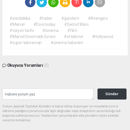
#sondakika
#haber
#gündem
#Avengers
#Marvel
#Doomsday
#Secret Wars
#vizyon tarihi
#sinema
#film
#Marvel Sinematik Evreni
#erteleme
#Hollywood
#süper kahraman
#sinema haberleri
Okuyucu Yorumları
(0)
Gönder
Yorum yazarak Topluluk Kuralları’nı kabul etmiş bulunuyor ve meydantv.com.tr
sitesine yaptığınız yorumunuzla ilgili doğrudan veya dolaylı tüm sorumluluğu tek
başınıza üstleniyorsunuz. Yazılan tüm yorumlardan site yönetimi hiçbir şekilde
sorumlu tutulamaz.