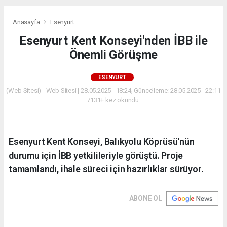
Anasayfa
Esenyurt
Esenyurt Kent Konseyi'nden İBB ile
Önemli Görüşme
ESENYURT
(Web Sitesi) - Web Sitesi | 28.05.2025 - 18:24, Güncelleme: 28.05.2025 - 22:11
7131+ kez okundu.
Esenyurt Kent Konseyi, Balıkyolu Köprüsü'nün
durumu için İBB yetkilileriyle görüştü. Proje
tamamlandı, ihale süreci için hazırlıklar sürüyor.
ABONE OL