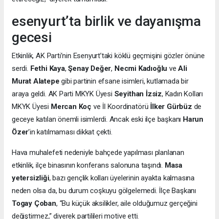
esenyurt’ta birlik ve dayanışma
gecesi
Etkinlik, AK Parti’nin Esenyurt’taki köklü geçmişini gözler önüne
serdi.
Fethi Kaya
,
Şenay Değer
,
Necmi Kadıoğlu
ve
Ali
Murat Alatepe
gibi partinin efsane isimleri, kutlamada bir
araya geldi. AK Parti MKYK Üyesi
Seyithan İzsiz
, Kadın Kolları
MKYK Üyesi
Mercan Koç
ve İl Koordinatörü
İlker Gürbüz
de
geceye katılan önemli isimlerdi. Ancak eski ilçe başkanı
Harun
Özer
’in katılmaması dikkat çekti.
Hava muhalefeti nedeniyle bahçede yapılması planlanan
etkinlik, ilçe binasının konferans salonuna taşındı.
Masa
yetersizliği
, bazı gençlik kolları üyelerinin ayakta kalmasına
neden olsa da, bu durum coşkuyu gölgelemedi. İlçe Başkanı
Togay Çoban
, “Bu küçük aksilikler, aile olduğumuz gerçeğini
değiştirmez,” diyerek partilileri motive etti.