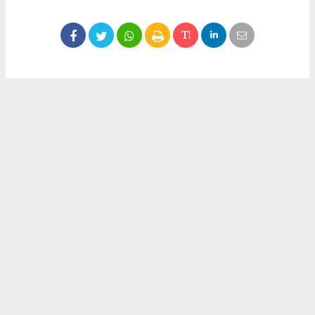
Okuyucu Yorumları
(0)
Gönder
Yorum yazarak Topluluk Kuralları’nı kabul etmiş bulunuyor ve meydantv.com.tr
sitesine yaptığınız yorumunuzla ilgili doğrudan veya dolaylı tüm sorumluluğu tek
başınıza üstleniyorsunuz. Yazılan tüm yorumlardan site yönetimi hiçbir şekilde
sorumlu tutulamaz.
haber paketi
haber scripti
haber yazılımı