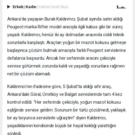
Erkek
|
Kadın
(Haberi Sesli Oku)
Ankara’da yaşayan Burak Kaldırımcı, Şubat ayında satın aldığı
Peugeot marka Rifter model aracıyla ilgili kabus gibi bir süreç
yaşadı. Kaldırımcı, henüz iki ay dolmadan aracında ciddi teknik
sorunlarla karşılaştı. Araçtan yoğun bir mazot kokusu gelmeye
başlayınca çözüm bulmak amacıyla farklı Peugeot servislerine
defalarca başvurdu. Ancak her seferinde aracını çekiciyle
servise götürmek zorunda kaldı ve yaşadığı sorunlara rağmen
net bir çözüm alamadı.
Kaldırımcı’nın ifadesine göre, 5 Şubat’ta aldığı sıfır araç,
Ankara’daki Göral, Ümitköy ve Balgat servislerinde tam 4 kez
kontrol edildi. “Her seferinde çekiciyle, yoğun mazot kokusu
eşliğinde servise geldim. Sorunum bir türlü çözülmedi, yaklaşık
bir ay boyunca servislerle uğraştım” diyen Kaldırımcı,
yaşadıklarının kendisinde büyük bir hayal kırıklığı yarattığını
söyledi.