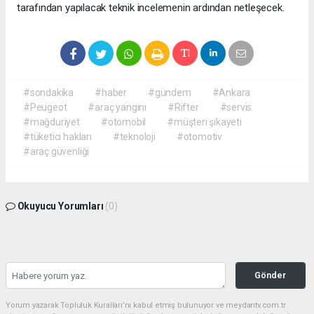
tarafından yapılacak teknik incelemenin ardından netleşecek.
#sondakika
#haber
#gündem
#Ankara
#Peugeot
#araç yangını
#Rifter
#servis
#mağduriyet
#otomobil
#müşteri şikayeti
#tüketici hakları
#teknoloji
#otomotiv
#araç güvenliği
Okuyucu Yorumları
(0)
Gönder
Yorum yazarak Topluluk Kuralları’nı kabul etmiş bulunuyor ve meydantv.com.tr