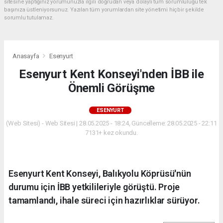
sitesine yaptığınız yorumunuzla ilgili doğrudan veya dolaylı tüm sorumluluğu tek
başınıza üstleniyorsunuz. Yazılan tüm yorumlardan site yönetimi hiçbir şekilde
sorumlu tutulamaz.
Anasayfa
Esenyurt
Esenyurt Kent Konseyi'nden İBB ile
Önemli Görüşme
ESENYURT
(Web Sitesi) - Web Sitesi | 28.05.2025 - 18:24, Güncelleme: 28.05.2025 - 22:11
7131+ kez okundu.
Esenyurt Kent Konseyi, Balıkyolu Köprüsü'nün
durumu için İBB yetkilileriyle görüştü. Proje
tamamlandı, ihale süreci için hazırlıklar sürüyor.