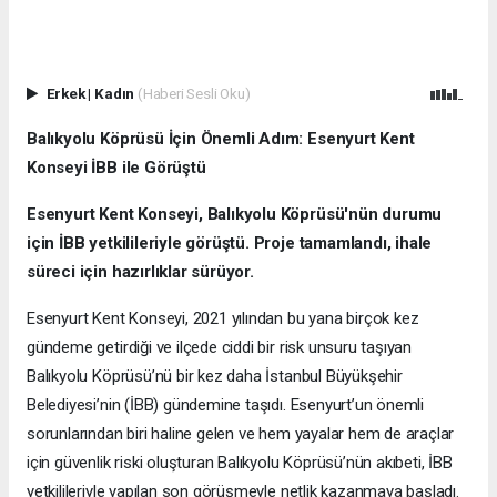
Erkek
|
Kadın
(Haberi Sesli Oku)
Balıkyolu Köprüsü İçin Önemli Adım: Esenyurt Kent
Konseyi İBB ile Görüştü
Esenyurt Kent Konseyi, Balıkyolu Köprüsü'nün durumu
için İBB yetkilileriyle görüştü. Proje tamamlandı, ihale
süreci için hazırlıklar sürüyor.
Esenyurt Kent Konseyi, 2021 yılından bu yana birçok kez
gündeme getirdiği ve ilçede ciddi bir risk unsuru taşıyan
Balıkyolu Köprüsü’nü bir kez daha İstanbul Büyükşehir
Belediyesi’nin (İBB) gündemine taşıdı. Esenyurt’un önemli
sorunlarından biri haline gelen ve hem yayalar hem de araçlar
için güvenlik riski oluşturan Balıkyolu Köprüsü’nün akıbeti, İBB
yetkilileriyle yapılan son görüşmeyle netlik kazanmaya başladı.