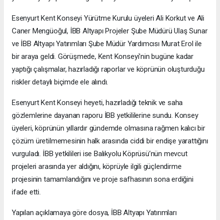
Esenyurt Kent Konseyi Yürütme Kurulu üyeleri Ali Korkut ve Ali
Caner Mengüoğul, İBB Altyapı Projeler Şube Müdürü Ulaş Sunar
ve İBB Altyapı Yatırımları Şube Müdür Yardımcısı Murat Erol ile
bir araya geldi. Görüşmede, Kent Konseyi'nin bugüne kadar
yaptığı çalışmalar, hazırladığı raporlar ve köprünün oluşturduğu
riskler detaylı biçimde ele alındı.
Esenyurt Kent Konseyi heyeti, hazırladığı teknik ve saha
gözlemlerine dayanan raporu İBB yetkililerine sundu. Konsey
üyeleri, köprünün yıllardır gündemde olmasına rağmen kalıcı bir
çözüm üretilmemesinin halk arasında ciddi bir endişe yarattığını
vurguladı. İBB yetkilileri ise Balıkyolu Köprüsü’nün mevcut
projeleri arasında yer aldığını, köprüyle ilgili güçlendirme
projesinin tamamlandığını ve proje safhasının sona erdiğini
ifade etti.
Yapılan açıklamaya göre dosya, İBB Altyapı Yatırımları