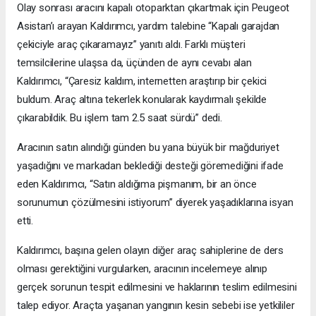
Olay sonrası aracını kapalı otoparktan çıkartmak için Peugeot
Asistan’ı arayan Kaldırımcı, yardım talebine “Kapalı garajdan
çekiciyle araç çıkaramayız” yanıtı aldı. Farklı müşteri
temsilcilerine ulaşsa da, üçünden de aynı cevabı alan
Kaldırımcı, “Çaresiz kaldım, internetten araştırıp bir çekici
buldum. Araç altına tekerlek konularak kaydırmalı şekilde
çıkarabildik. Bu işlem tam 2.5 saat sürdü” dedi.
Aracının satın alındığı günden bu yana büyük bir mağduriyet
yaşadığını ve markadan beklediği desteği göremediğini ifade
eden Kaldırımcı, “Satın aldığıma pişmanım, bir an önce
sorunumun çözülmesini istiyorum” diyerek yaşadıklarına isyan
etti.
Kaldırımcı, başına gelen olayın diğer araç sahiplerine de ders
olması gerektiğini vurgularken, aracının incelemeye alınıp
gerçek sorunun tespit edilmesini ve haklarının teslim edilmesini
talep ediyor. Araçta yaşanan yangının kesin sebebi ise yetkililer