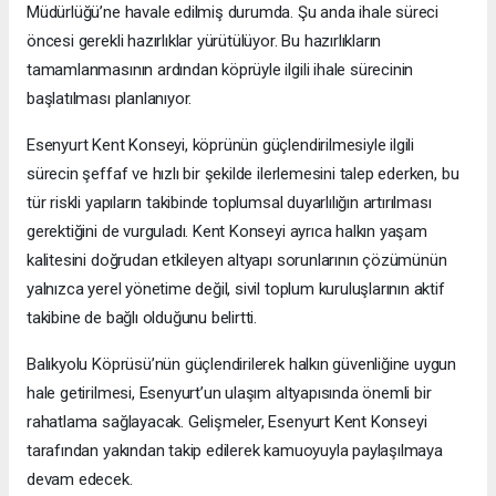
Müdürlüğü’ne havale edilmiş durumda. Şu anda ihale süreci
öncesi gerekli hazırlıklar yürütülüyor. Bu hazırlıkların
tamamlanmasının ardından köprüyle ilgili ihale sürecinin
başlatılması planlanıyor.
Esenyurt Kent Konseyi, köprünün güçlendirilmesiyle ilgili
sürecin şeffaf ve hızlı bir şekilde ilerlemesini talep ederken, bu
tür riskli yapıların takibinde toplumsal duyarlılığın artırılması
gerektiğini de vurguladı. Kent Konseyi ayrıca halkın yaşam
kalitesini doğrudan etkileyen altyapı sorunlarının çözümünün
yalnızca yerel yönetime değil, sivil toplum kuruluşlarının aktif
takibine de bağlı olduğunu belirtti.
Balıkyolu Köprüsü’nün güçlendirilerek halkın güvenliğine uygun
hale getirilmesi, Esenyurt’un ulaşım altyapısında önemli bir
rahatlama sağlayacak. Gelişmeler, Esenyurt Kent Konseyi
tarafından yakından takip edilerek kamuoyuyla paylaşılmaya
devam edecek.