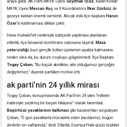
araya geldi. AK Parti MKYK Üyesi
Seyithan İzsiz
, Kadın Kolları
MKYK Üyesi
Mercan Koç
ve İl Koordinatörü
İlker Gürbüz
de
geceye katılan önemli isimlerdi. Ancak eski ilçe başkanı
Harun
Özer
’in katılmaması dikkat çekti.
Hava muhalefeti nedeniyle bahçede yapılması planlanan
etkinlik, ilçe binasının konferans salonuna taşındı.
Masa
yetersizliği
, bazı gençlik kolları üyelerinin ayakta kalmasına
neden olsa da, bu durum coşkuyu gölgelemedi. İlçe Başkanı
Togay Çoban
, “Bu küçük aksilikler, aile olduğumuz gerçeğini
değiştirmez,” diyerek partilileri motive etti.
ak parti’nin 24 yıllık mirası
Togay Çoban, konuşmasında AK Parti’nin 24 yılını “milletin
iradesiyle yazılmış bir başarı hikâyesi” olarak tanımladı.
Başörtüsü yasaklarının kalkması
gibi kazanımları vurgulayan
Çoban, “O gün yasaklarla mücadele eden bacılarımız, bugün
devletin ön saflarında,” dedi. Etkinlik, Esenyurt’taki güçlü teşkilat