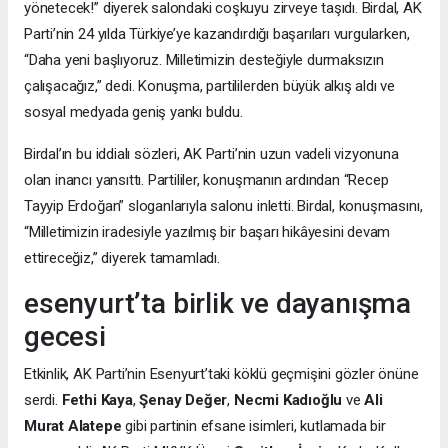
yönetecek!” diyerek salondaki coşkuyu zirveye taşıdı. Birdal, AK
Parti’nin 24 yılda Türkiye’ye kazandırdığı başarıları vurgularken,
“Daha yeni başlıyoruz. Milletimizin desteğiyle durmaksızın
çalışacağız,” dedi. Konuşma, partililerden büyük alkış aldı ve
sosyal medyada geniş yankı buldu.
Birdal’ın bu iddialı sözleri, AK Parti’nin uzun vadeli vizyonuna
olan inancı yansıttı. Partililer, konuşmanın ardından “Recep
Tayyip Erdoğan” sloganlarıyla salonu inletti. Birdal, konuşmasını,
“Milletimizin iradesiyle yazılmış bir başarı hikâyesini devam
ettireceğiz,” diyerek tamamladı.
esenyurt’ta birlik ve dayanışma
gecesi
Etkinlik, AK Parti’nin Esenyurt’taki köklü geçmişini gözler önüne
serdi.
Fethi Kaya
,
Şenay Değer
,
Necmi Kadıoğlu
ve
Ali
Murat Alatepe
gibi partinin efsane isimleri, kutlamada bir