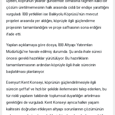
üyeleri, köprünün yıllardır gündemde olmasına rağmen kalıcı bir
çözüm üretilmemesinin halk arasında ciddi bir endişe yarattığını
vurguladı. İBB yetkilileri ise Balıkyolu Köprüsü’nün mevcut
projeleri arasında yer aldığını, köprüyle ilgili güçlendirme
projesinin tamamlandığını ve proje safhasının sona erdiğini
ifade etti.
Yapılan açıklamaya göre dosya, İBB Altyapı Yatırımları
Müdürlüğü’ne havale edilmiş durumda. Şu anda ihale süreci
öncesi gerekli hazırlıklar yürütülüyor. Bu hazırlıkların
tamamlanmasının ardından köprüyle ilgili ihale sürecinin
başlatılması planlanıyor.
Esenyurt Kent Konseyi, köprünün güçlendirilmesiyle ilgili
sürecin şeffaf ve hızlı bir şekilde ilerlemesini talep ederken, bu
tür riskli yapıların takibinde toplumsal duyarlılığın artırılması
gerektiğini de vurguladı. Kent Konseyi ayrıca halkın yaşam
kalitesini doğrudan etkileyen altyapı sorunlarının çözümünün