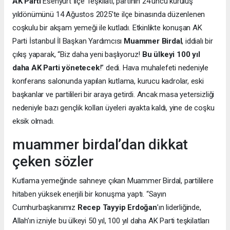
AK Parti
Esenyurt İlçe Teşkilatı, partinin 24’üncü kuruluş
yıldönümünü 14 Ağustos 2025’te ilçe binasında düzenlenen
coşkulu bir akşam yemeği ile kutladı. Etkinlikte konuşan AK
Parti İstanbul İl Başkan Yardımcısı
Muammer Birdal
, iddialı bir
çıkış yaparak, “Biz daha yeni başlıyoruz!
Bu ülkeyi 100 yıl
daha AK Parti yönetecek
!” dedi. Hava muhalefeti nedeniyle
konferans salonunda yapılan kutlama, kurucu kadrolar, eski
başkanlar ve partilileri bir araya getirdi. Ancak masa yetersizliği
nedeniyle bazı gençlik kolları üyeleri ayakta kaldı, yine de coşku
eksik olmadı.
muammer birdal’dan dikkat
çeken sözler
Kutlama yemeğinde sahneye çıkan Muammer Birdal, partililere
hitaben yüksek enerjili bir konuşma yaptı. “Sayın
Cumhurbaşkanımız
Recep Tayyip Erdoğan
’ın liderliğinde,
Allah’ın izniyle bu ülkeyi 50 yıl, 100 yıl daha AK Parti teşkilatları