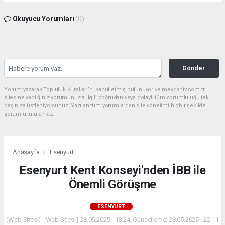
Okuyucu Yorumları
(0)
Gönder
Yorum yazarak Topluluk Kuralları’nı kabul etmiş bulunuyor ve meydantv.com.tr
sitesine yaptığınız yorumunuzla ilgili doğrudan veya dolaylı tüm sorumluluğu tek
başınıza üstleniyorsunuz. Yazılan tüm yorumlardan site yönetimi hiçbir şekilde
sorumlu tutulamaz.
Anasayfa
Esenyurt
Esenyurt Kent Konseyi'nden İBB ile
Önemli Görüşme
ESENYURT
(Web Sitesi) - Web Sitesi | 28.05.2025 - 18:24, Güncelleme: 28.05.2025 - 22:11