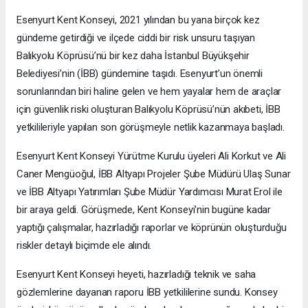
Esenyurt Kent Konseyi, 2021 yılından bu yana birçok kez
gündeme getirdiği ve ilçede ciddi bir risk unsuru taşıyan
Balıkyolu Köprüsü’nü bir kez daha İstanbul Büyükşehir
Belediyesi’nin (İBB) gündemine taşıdı. Esenyurt’un önemli
sorunlarından biri haline gelen ve hem yayalar hem de araçlar
için güvenlik riski oluşturan Balıkyolu Köprüsü’nün akıbeti, İBB
yetkilileriyle yapılan son görüşmeyle netlik kazanmaya başladı.
Esenyurt Kent Konseyi Yürütme Kurulu üyeleri Ali Korkut ve Ali
Caner Mengüoğul, İBB Altyapı Projeler Şube Müdürü Ulaş Sunar
ve İBB Altyapı Yatırımları Şube Müdür Yardımcısı Murat Erol ile
bir araya geldi. Görüşmede, Kent Konseyi'nin bugüne kadar
yaptığı çalışmalar, hazırladığı raporlar ve köprünün oluşturduğu
riskler detaylı biçimde ele alındı.
Esenyurt Kent Konseyi heyeti, hazırladığı teknik ve saha
gözlemlerine dayanan raporu İBB yetkililerine sundu. Konsey