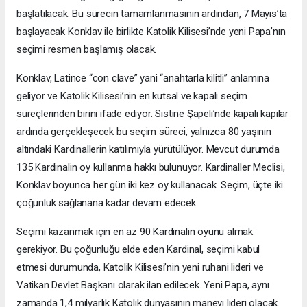
başlatılacak. Bu sürecin tamamlanmasının ardından, 7 Mayıs’ta
başlayacak Konklav ile birlikte Katolik Kilisesi’nde yeni Papa’nın
seçimi resmen başlamış olacak.
Konklav, Latince “con clave” yani “anahtarla kilitli” anlamına
geliyor ve Katolik Kilisesi’nin en kutsal ve kapalı seçim
süreçlerinden birini ifade ediyor. Sistine Şapeli’nde kapalı kapılar
ardında gerçekleşecek bu seçim süreci, yalnızca 80 yaşının
altındaki Kardinallerin katılımıyla yürütülüyor. Mevcut durumda
135 Kardinalin oy kullanma hakkı bulunuyor. Kardinaller Meclisi,
Konklav boyunca her gün iki kez oy kullanacak. Seçim, üçte iki
çoğunluk sağlanana kadar devam edecek.
Seçimi kazanmak için en az 90 Kardinalin oyunu almak
gerekiyor. Bu çoğunluğu elde eden Kardinal, seçimi kabul
etmesi durumunda, Katolik Kilisesi’nin yeni ruhani lideri ve
Vatikan Devlet Başkanı olarak ilan edilecek. Yeni Papa, aynı
zamanda 1,4 milyarlık Katolik dünyasının manevi lideri olacak.