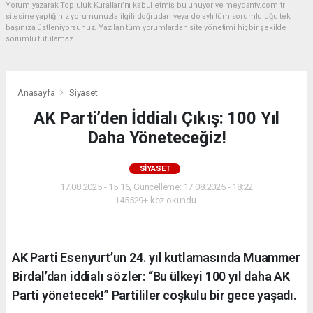
Yorum yazarak Topluluk Kuralları’nı kabul etmiş bulunuyor ve meydantv.com.tr
sitesine yaptığınız yorumunuzla ilgili doğrudan veya dolaylı tüm sorumluluğu tek
başınıza üstleniyorsunuz. Yazılan tüm yorumlardan site yönetimi hiçbir şekilde
sorumlu tutulamaz.
Anasayfa
Siyaset
AK Parti’den İddialı Çıkış: 100 Yıl
Daha Yöneteceğiz!
SIYASET
17.08.2025 - 15:16, Güncelleme: 17.08.2025 - 18:22
145529+ kez okundu.
AK Parti Esenyurt’un 24. yıl kutlamasında Muammer
Birdal’dan iddialı sözler: “Bu ülkeyi 100 yıl daha AK
Parti yönetecek!” Partililer coşkulu bir gece yaşadı.