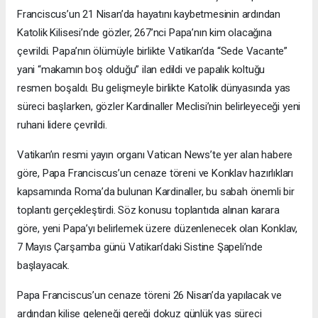
Franciscus’un 21 Nisan’da hayatını kaybetmesinin ardından
Katolik Kilisesi’nde gözler, 267’nci Papa’nın kim olacağına
çevrildi. Papa’nın ölümüyle birlikte Vatikan’da “Sede Vacante”
yani “makamın boş olduğu” ilan edildi ve papalık koltuğu
resmen boşaldı. Bu gelişmeyle birlikte Katolik dünyasında yas
süreci başlarken, gözler Kardinaller Meclisi’nin belirleyeceği yeni
ruhani lidere çevrildi.
Vatikan’ın resmi yayın organı Vatican News’te yer alan habere
göre, Papa Franciscus’un cenaze töreni ve Konklav hazırlıkları
kapsamında Roma’da bulunan Kardinaller, bu sabah önemli bir
toplantı gerçekleştirdi. Söz konusu toplantıda alınan karara
göre, yeni Papa’yı belirlemek üzere düzenlenecek olan Konklav,
7 Mayıs Çarşamba günü Vatikan’daki Sistine Şapeli’nde
başlayacak.
Papa Franciscus’un cenaze töreni 26 Nisan’da yapılacak ve
ardından kilise geleneği gereği dokuz günlük yas süreci