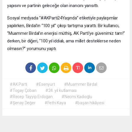
yapısını ve partinin geleceğe olan inancını yansıttı.
Sosyal medyada “#AKParti24Yaşında” etiketiyle paylaşımlar
yapılırken, Birdal’ın “100 yıl” çıkışı tartışma yarattı. Bir kullanıcı,
“Muammer Birdal’ın enerjisi müthiş, AK Parti’ye güvenimiz tam!”
derken, bir diğeri, “100 yıl iddialı, ama millet desteklerse neden
olmasın?” yorumunu yaptı.
#AK Parti
#Esenyurt
#Muammer Birdal
#Togay Çoban
#24. yıl kutlaması
#Recep Tayyip Erdoğan
#Necmi Kadıoğlu
#Şenay Değer
#Fethi Kaya
#başarı hikâyesi
Okuyucu Yorumları
(0)