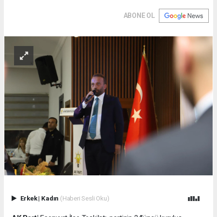
ABONE OL
Erkek
|
Kadın
(Haberi Sesli Oku)