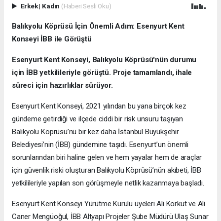
Erkek
|
Kadın
(Haberi Sesli Oku)
Balıkyolu Köprüsü İçin Önemli Adım: Esenyurt Kent
Konseyi İBB ile Görüştü
Esenyurt Kent Konseyi, Balıkyolu Köprüsü'nün durumu
için İBB yetkilileriyle görüştü. Proje tamamlandı, ihale
süreci için hazırlıklar sürüyor.
Esenyurt Kent Konseyi, 2021 yılından bu yana birçok kez
gündeme getirdiği ve ilçede ciddi bir risk unsuru taşıyan
Balıkyolu Köprüsü’nü bir kez daha İstanbul Büyükşehir
Belediyesi’nin (İBB) gündemine taşıdı. Esenyurt’un önemli
sorunlarından biri haline gelen ve hem yayalar hem de araçlar
için güvenlik riski oluşturan Balıkyolu Köprüsü’nün akıbeti, İBB
yetkilileriyle yapılan son görüşmeyle netlik kazanmaya başladı.
Esenyurt Kent Konseyi Yürütme Kurulu üyeleri Ali Korkut ve Ali
Caner Mengüoğul, İBB Altyapı Projeler Şube Müdürü Ulaş Sunar