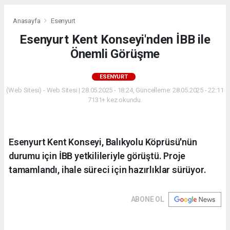
Anasayfa
Esenyurt
Esenyurt Kent Konseyi'nden İBB ile
Önemli Görüşme
ESENYURT
(Web Sitesi) - Web Sitesi | 28.05.2025 - 18:24, Güncelleme: 28.05.2025 - 22:11
7131+ kez okundu.
Esenyurt Kent Konseyi, Balıkyolu Köprüsü'nün
durumu için İBB yetkilileriyle görüştü. Proje
tamamlandı, ihale süreci için hazırlıklar sürüyor.
ABONE OL