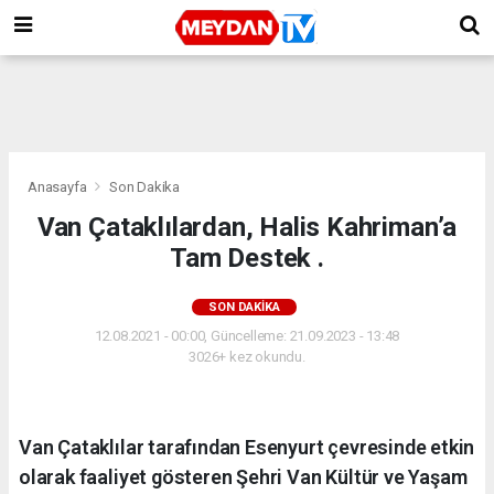
Anasayfa
Son Dakika
Van Çataklılardan, Halis Kahriman’a
Tam Destek .
SON DAKIKA
12.08.2021 - 00:00, Güncelleme: 21.09.2023 - 13:48
3026+ kez okundu.
Van Çataklılar tarafından Esenyurt çevresinde etkin
olarak faaliyet gösteren Şehri Van Kültür ve Yaşam