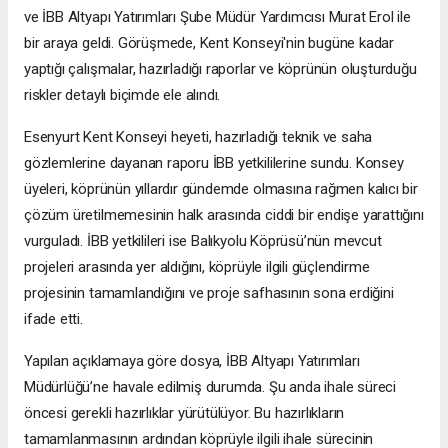
ve İBB Altyapı Yatırımları Şube Müdür Yardımcısı Murat Erol ile
bir araya geldi. Görüşmede, Kent Konseyi'nin bugüne kadar
yaptığı çalışmalar, hazırladığı raporlar ve köprünün oluşturduğu
riskler detaylı biçimde ele alındı.
Esenyurt Kent Konseyi heyeti, hazırladığı teknik ve saha
gözlemlerine dayanan raporu İBB yetkililerine sundu. Konsey
üyeleri, köprünün yıllardır gündemde olmasına rağmen kalıcı bir
çözüm üretilmemesinin halk arasında ciddi bir endişe yarattığını
vurguladı. İBB yetkilileri ise Balıkyolu Köprüsü’nün mevcut
projeleri arasında yer aldığını, köprüyle ilgili güçlendirme
projesinin tamamlandığını ve proje safhasının sona erdiğini
ifade etti.
Yapılan açıklamaya göre dosya, İBB Altyapı Yatırımları
Müdürlüğü’ne havale edilmiş durumda. Şu anda ihale süreci
öncesi gerekli hazırlıklar yürütülüyor. Bu hazırlıkların
tamamlanmasının ardından köprüyle ilgili ihale sürecinin