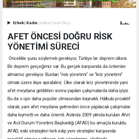
Erkek
|
Kadın
(Haberi Sesli Oku)
AFET ÖNCESİ DOĞRU RİSK
YÖNETİMİ SÜRECİ
Öncelikle şunu söylemek gerekiyor, Türkiye bir deprem ülkesi.
Bir deprem gerçeğimiz var. Bu gerçek karşısında da önlemler
almamız gerekiyor. Bunları “risk yönetimi” ve “kriz yönetimi”
olmak üzere ikiye ayırabiliriz. Ülke olarak kriz yönetiminde yani
afet meydana geldikten sonra yapılan çalışmalarda daha iyiyiz.
Bu da o işin daha popüler olmasından kaynaklı. Hâlbuki proaktif
olarak, yani afet meydana gelmeden önce yapılacak çalışmalar
daha kıymetli ve daha önemli. Aslında 2009 yılında kurulan Afet
ve Acil Durum Yönetimi Başkanlığı (AFAD) bu amaçla kuruldu.
AFAD, eski stratejileri terk edip yeni stratejiler karşısında
proaktif olmayı sağlayan, risk yönetimine, afetlerde