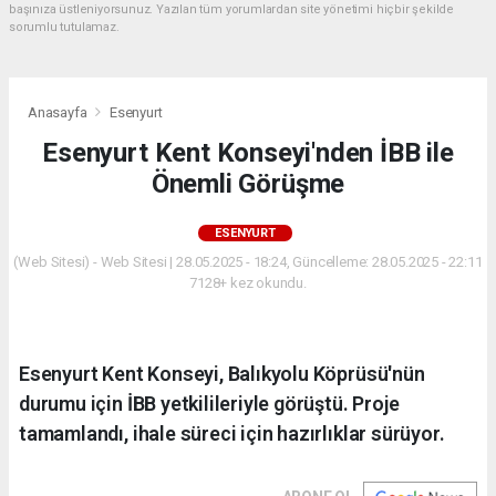
başınıza üstleniyorsunuz. Yazılan tüm yorumlardan site yönetimi hiçbir şekilde
sorumlu tutulamaz.
Anasayfa
Esenyurt
Esenyurt Kent Konseyi'nden İBB ile
Önemli Görüşme
ESENYURT
(Web Sitesi) - Web Sitesi | 28.05.2025 - 18:24, Güncelleme: 28.05.2025 - 22:11
7128+ kez okundu.
Esenyurt Kent Konseyi, Balıkyolu Köprüsü'nün
durumu için İBB yetkilileriyle görüştü. Proje
tamamlandı, ihale süreci için hazırlıklar sürüyor.