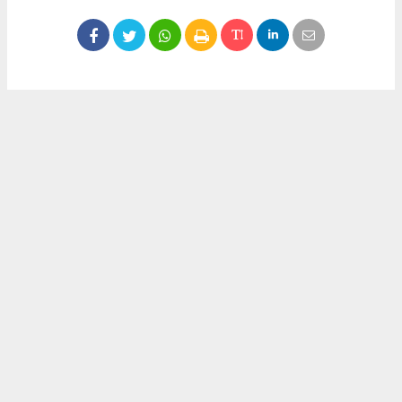
Okuyucu Yorumları
(0)
Gönder
Yorum yazarak Topluluk Kuralları’nı kabul etmiş bulunuyor ve meydantv.com.tr
sitesine yaptığınız yorumunuzla ilgili doğrudan veya dolaylı tüm sorumluluğu tek
başınıza üstleniyorsunuz. Yazılan tüm yorumlardan site yönetimi hiçbir şekilde
sorumlu tutulamaz.
haber paketi
haber scripti
haber yazılımı
Tüm hakları saklı tutulmaktadır.Copyright 2026©