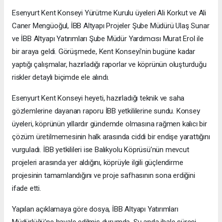
Esenyurt Kent Konseyi Yürütme Kurulu üyeleri Ali Korkut ve Ali
Caner Mengüoğul, İBB Altyapı Projeler Şube Müdürü Ulaş Sunar
ve İBB Altyapı Yatırımları Şube Müdür Yardımcısı Murat Erol ile
bir araya geldi. Görüşmede, Kent Konseyi'nin bugüne kadar
yaptığı çalışmalar, hazırladığı raporlar ve köprünün oluşturduğu
riskler detaylı biçimde ele alındı.
Esenyurt Kent Konseyi heyeti, hazırladığı teknik ve saha
gözlemlerine dayanan raporu İBB yetkililerine sundu. Konsey
üyeleri, köprünün yıllardır gündemde olmasına rağmen kalıcı bir
çözüm üretilmemesinin halk arasında ciddi bir endişe yarattığını
vurguladı. İBB yetkilileri ise Balıkyolu Köprüsü’nün mevcut
projeleri arasında yer aldığını, köprüyle ilgili güçlendirme
projesinin tamamlandığını ve proje safhasının sona erdiğini
ifade etti.
Yapılan açıklamaya göre dosya, İBB Altyapı Yatırımları
Müdürlüğü’ne havale edilmiş durumda. Şu anda ihale süreci