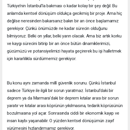
Türkiye’nin İstanbul’la bakması o kadar kolay bir şey değil. Bu
anlamda kentsel dönüşüm oldukça gecikmiş bir proje. Ama hiç
değilse neresinden bakarsanız bakın bir an önce başlamamız
gerekiyor. Çünkü önümüzde ne kadar sürecin olduğunu
bilmiyoruz. Belki on yıllar, belki yarın olacak. Ama biz artık korku
ve kaygı sürecini bitirip bir an önce bütün dinamiklerimizi,
gücümüzü ve potansiyelimizi hayata geçirerek bu işi halletmek
için kararlılıkla sürdürmemiz gerekiyor.
Bu konu aynı zamanda millî güvenlik sorunu. Çünkü İstanbul
sadece Türkiye ile ilgili bir sorun yaratmaz. İstanbul’daki bir
deprem ya da Marmara’daki bir deprem kıtalar arası bir sorun
yaratır ve kıtalar arası köprünün yıkılmasına, tedarik köprüsünün
bozulmasına yol açar. Sonrasında ciddi bir ekonomik kayıp ve
insan kaybı yaşanabilir. O yüzden kentsel dönüşümün zayıf
yürümesini hızlandırmamız gerekiyor.