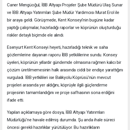
Caner Mengüoğul, İBB Altyapı Projeler Şube Müdürü Ulaş Sunar
ve İBB Altyapı Yatırımları Şube Müdür Yardımcısı Murat Erol ile
bir araya geldi. Görüşmede, Kent Konseyi'nin bugüne kadar
yaptığı çalışmalar, hazırladığı raporlar ve köprünün oluşturduğu
riskler detaylı biçimde ele alındı.
Esenyurt Kent Konseyi heyeti, hazırladığı teknik ve saha
gözlemlerine dayanan raporu İBB yetkililerine sundu. Konsey
üyeleri, köprünün yıllardır gündemde olmasına rağmen kalıcı bir
çözüm üretilmemesinin halk arasında ciddi bir endişe yarattığını
vurguladı. İBB yetkilileri ise Balıkyolu Köprüsü’nün mevcut
projeleri arasında yer aldığını, köprüyle ilgili güçlendirme
projesinin tamamlandığını ve proje safhasının sona erdiğini
ifade etti.
Yapılan açıklamaya göre dosya, İBB Altyapı Yatırımları
Müdürlüğü’ne havale edilmiş durumda. Şu anda ihale süreci
öncesi gerekli hazırlıklar yürütülüyor. Bu hazırlıkların