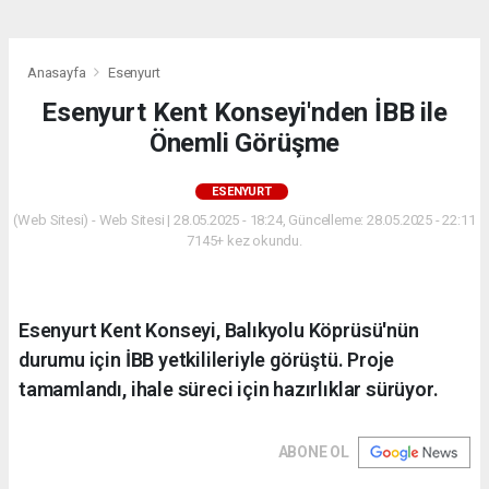
Anasayfa
Esenyurt
Esenyurt Kent Konseyi'nden İBB ile
Önemli Görüşme
ESENYURT
(Web Sitesi) - Web Sitesi | 28.05.2025 - 18:24, Güncelleme: 28.05.2025 - 22:11
7145+ kez okundu.
Esenyurt Kent Konseyi, Balıkyolu Köprüsü'nün
durumu için İBB yetkilileriyle görüştü. Proje
tamamlandı, ihale süreci için hazırlıklar sürüyor.
ABONE OL