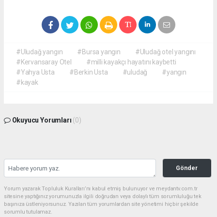
#Uludağ yangın
#Bursa yangın
#Uludağ otel yangını
#Kervansaray Otel
#milli kayakçı hayatını kaybetti
#Yahya Usta
#Berkin Usta
#uludağ
#yangın
#kayak
Okuyucu Yorumları
(0)
Gönder
Yorum yazarak Topluluk Kuralları’nı kabul etmiş bulunuyor ve meydantv.com.tr
sitesine yaptığınız yorumunuzla ilgili doğrudan veya dolaylı tüm sorumluluğu tek
başınıza üstleniyorsunuz. Yazılan tüm yorumlardan site yönetimi hiçbir şekilde
sorumlu tutulamaz.