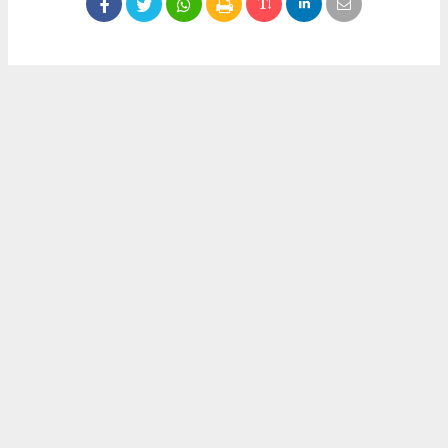
Okuyucu Yorumları
(0)
Gönder
Yorum yazarak Topluluk Kuralları’nı kabul etmiş bulunuyor ve meydantv.com.tr
sitesine yaptığınız yorumunuzla ilgili doğrudan veya dolaylı tüm sorumluluğu tek
başınıza üstleniyorsunuz. Yazılan tüm yorumlardan site yönetimi hiçbir şekilde
sorumlu tutulamaz.
haber paketi
haber scripti
haber yazılımı
Tüm hakları saklı tutulmaktadır.Copyright 2026©
Haber Yazılımı:
Web Aksiyon ®