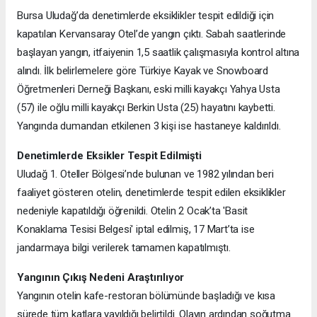
Bursa Uludağ’da denetimlerde eksiklikler tespit edildiği için
kapatılan Kervansaray Otel’de yangın çıktı. Sabah saatlerinde
başlayan yangın, itfaiyenin 1,5 saatlik çalışmasıyla kontrol altına
alındı. İlk belirlemelere göre Türkiye Kayak ve Snowboard
Öğretmenleri Derneği Başkanı, eski milli kayakçı Yahya Usta
(57) ile oğlu milli kayakçı Berkin Usta (25) hayatını kaybetti.
Yangında dumandan etkilenen 3 kişi ise hastaneye kaldırıldı.
Denetimlerde Eksikler Tespit Edilmişti
Uludağ 1. Oteller Bölgesi’nde bulunan ve 1982 yılından beri
faaliyet gösteren otelin, denetimlerde tespit edilen eksiklikler
nedeniyle kapatıldığı öğrenildi. Otelin 2 Ocak’ta 'Basit
Konaklama Tesisi Belgesi' iptal edilmiş, 17 Mart’ta ise
jandarmaya bilgi verilerek tamamen kapatılmıştı.
Yangının Çıkış Nedeni Araştırılıyor
Yangının otelin kafe-restoran bölümünde başladığı ve kısa
sürede tüm katlara yayıldığı belirtildi. Olayın ardından soğutma